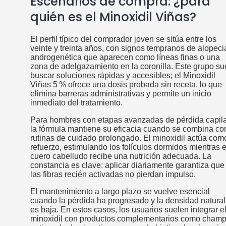
Escenarios de compra: ¿para
quién es el Minoxidil Viñas?
El perfil típico del comprador joven se sitúa entre los
veinte y treinta años, con signos tempranos de alopeci
androgenética que aparecen como líneas finas o una
zona de adelgazamiento en la coronilla. Este grupo su
buscar soluciones rápidas y accesibles; el Minoxidil
Viñas 5 % ofrece una dosis probada sin receta, lo que
elimina barreras administrativas y permite un inicio
inmediato del tratamiento.
Para hombres con etapas avanzadas de pérdida capila
la fórmula mantiene su eficacia cuando se combina co
rutinas de cuidado prolongado. El minoxidil actúa com
refuerzo, estimulando los folículos dormidos mientras e
cuero cabelludo recibe una nutrición adecuada. La
constancia es clave: aplicar diariamente garantiza que
las fibras recién activadas no pierdan impulso.
El mantenimiento a largo plazo se vuelve esencial
cuando la pérdida ha progresado y la densidad natural
es baja. En estos casos, los usuarios suelen integrar e
minoxidil con productos complementarios como cham