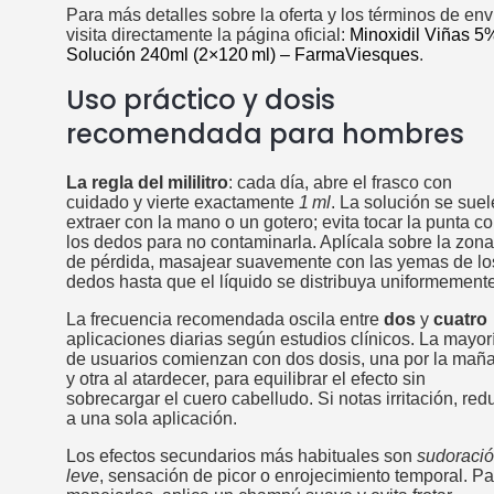
Para más detalles sobre la oferta y los términos de env
visita directamente la página oficial:
Minoxidil Viñas 5
Solución 240ml (2×120 ml) – FarmaViesques
.
Uso práctico y dosis
recomendada para hombres
La regla del mililitro
: cada día, abre el frasco con
cuidado y vierte exactamente
1 ml
. La solución se suel
extraer con la mano o un gotero; evita tocar la punta c
los dedos para no contaminarla. Aplícala sobre la zona
de pérdida, masajear suavemente con las yemas de lo
dedos hasta que el líquido se distribuya uniformemente
La frecuencia recomendada oscila entre
dos
y
cuatro
aplicaciones diarias según estudios clínicos. La mayor
de usuarios comienzan con dos dosis, una por la mañ
y otra al atardecer, para equilibrar el efecto sin
sobrecargar el cuero cabelludo. Si notas irritación, red
a una sola aplicación.
Los efectos secundarios más habituales son
sudoraci
leve
, sensación de picor o enrojecimiento temporal. Pa