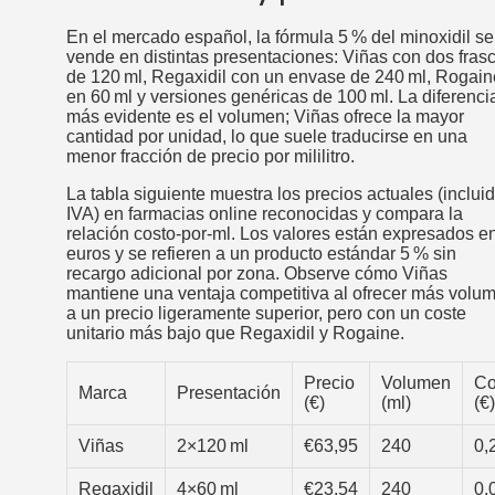
En el mercado español, la fórmula 5 % del minoxidil se
vende en distintas presentaciones: Viñas con dos fras
de 120 ml, Regaxidil con un envase de 240 ml, Rogain
en 60 ml y versiones genéricas de 100 ml. La diferenci
más evidente es el volumen; Viñas ofrece la mayor
cantidad por unidad, lo que suele traducirse en una
menor fracción de precio por mililitro.
La tabla siguiente muestra los precios actuales (inclui
IVA) en farmacias online reconocidas y compara la
relación costo‑por‑ml. Los valores están expresados e
euros y se refieren a un producto estándar 5 % sin
recargo adicional por zona. Observe cómo Viñas
mantiene una ventaja competitiva al ofrecer más volu
a un precio ligeramente superior, pero con un coste
unitario más bajo que Regaxidil y Rogaine.
Precio
Volumen
Co
Marca
Presentación
(€)
(ml)
(€)
Viñas
2×120 ml
€63,95
240
0,
Regaxidil
4×60 ml
€23,54
240
0,