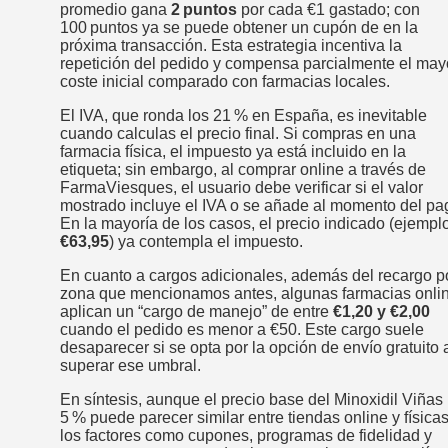
promedio gana
2 puntos
por cada €1 gastado; con
100 puntos ya se puede obtener un cupón de
en la
próxima transacción. Esta estrategia incentiva la
repetición del pedido y compensa parcialmente el may
coste inicial comparado con farmacias locales.
El IVA, que ronda los 21 % en España, es inevitable
cuando calculas el precio final. Si compras en una
farmacia física, el impuesto ya está incluido en la
etiqueta; sin embargo, al comprar online a través de
FarmaViesques, el usuario debe verificar si el valor
mostrado incluye el IVA o se añade al momento del pa
En la mayoría de los casos, el precio indicado (ejemplo
€63,95
) ya contempla el impuesto.
En cuanto a cargos adicionales, además del recargo p
zona que mencionamos antes, algunas farmacias onli
aplican un “cargo de manejo” de entre
€1,20 y €2,00
cuando el pedido es menor a €50. Este cargo suele
desaparecer si se opta por la opción de envío gratuito 
superar ese umbral.
En síntesis, aunque el precio base del Minoxidil Viñas
5 % puede parecer similar entre tiendas online y físicas
los factores como cupones, programas de fidelidad y