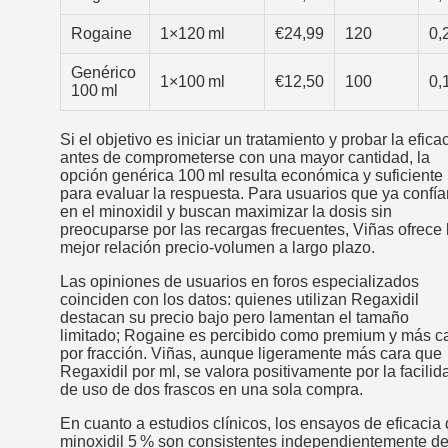
Rogaine
1×120 ml
€24,99
120
0,
Genérico
1×100 ml
€12,50
100
0,
100 ml
Si el objetivo es iniciar un tratamiento y probar la efica
antes de comprometerse con una mayor cantidad, la
opción genérica 100 ml resulta económica y suficiente
para evaluar la respuesta. Para usuarios que ya confía
en el minoxidil y buscan maximizar la dosis sin
preocuparse por las recargas frecuentes, Viñas ofrece 
mejor relación precio‑volumen a largo plazo.
Las opiniones de usuarios en foros especializados
coinciden con los datos: quienes utilizan Regaxidil
destacan su precio bajo pero lamentan el tamaño
limitado; Rogaine es percibido como premium y más c
por fracción. Viñas, aunque ligeramente más cara que
Regaxidil por ml, se valora positivamente por la facilid
de uso de dos frascos en una sola compra.
En cuanto a estudios clínicos, los ensayos de eficacia 
minoxidil 5 % son consistentes independientemente de