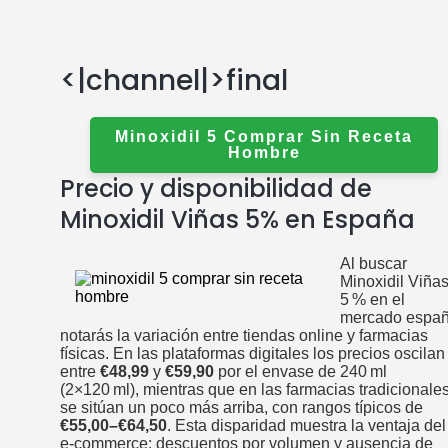
<|channel|>final
Minoxidil 5 Comprar Sin Receta
Hombre
Precio y disponibilidad de
Minoxidil Viñas 5% en España
Al buscar
Minoxidil Viña
5 % en el
mercado españ
notarás la variación entre tiendas online y farmacias
físicas. En las plataformas digitales los precios oscilan
entre
€48,99
y
€59,90
por el envase de 240 ml
(2×120 ml), mientras que en las farmacias tradicionale
se sitúan un poco más arriba, con rangos típicos de
€55,00–€64,50
. Esta disparidad muestra la ventaja del
e‑commerce: descuentos por volumen y ausencia de