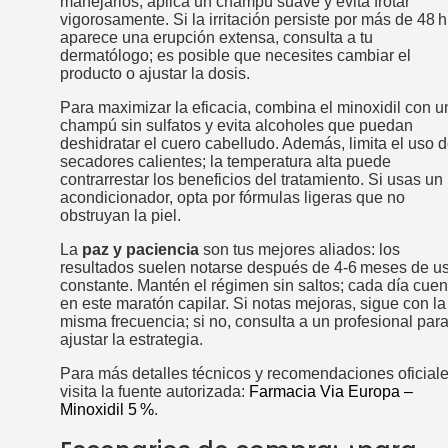
manejarlos, aplica un champú suave y evita frotar
vigorosamente. Si la irritación persiste por más de 48 h
aparece una erupción extensa, consulta a tu
dermatólogo; es posible que necesites cambiar el
producto o ajustar la dosis.
Para maximizar la eficacia, combina el minoxidil con u
champú sin sulfatos y evita alcoholes que puedan
deshidratar el cuero cabelludo. Además, limita el uso 
secadores calientes; la temperatura alta puede
contrarrestar los beneficios del tratamiento. Si usas un
acondicionador, opta por fórmulas ligeras que no
obstruyan la piel.
La
paz y paciencia
son tus mejores aliados: los
resultados suelen notarse después de 4‑6 meses de u
constante. Mantén el régimen sin saltos; cada día cuen
en este maratón capilar. Si notas mejoras, sigue con la
misma frecuencia; si no, consulta a un profesional par
ajustar la estrategia.
Para más detalles técnicos y recomendaciones oficiale
visita la fuente autorizada:
Farmacia Via Europa –
Minoxidil 5 %
.