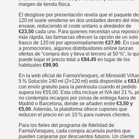
margen de tienda física.
El desglose por presentación revela que el paquete de
120 ml suele venderse en dos unidades dentro del mi
envase, reduciendo el coste unitario a alrededor de
€23,50
cada uno. Para quienes necesitan una reposic
más rápida, las farmacias ofrecen la opción de un solo
frasco de 120 ml por aproximadamente
€27,90
. En cua
a promociones, algunos distribuidores online lanzan
ofertas de “compra dos y lleva el tercero al 50 %”, lo q
puede bajar el precio total a
€84,45
en lugar de los
habituales
€99,90
.
En la web oficial de FarmaViesques, el Minoxidil Viña
5 % Solución 240 ml (2×120 ml) está disponible a
€63,
con envío gratuito para la península cuando el pedido
supera los €55,00. Esta cifra incluye el IVA del 21 %, p
no contempla recargos por zonas de entrega fuera de
Madrid o Barcelona, donde se añaden entre
€3,50 y
€5,00
. Además, la plataforma ofrece cupones que
reducen el precio en un 10 % para nuevos clientes.
Para los fieles del programa de fidelidad de
FarmaViesques, cada compra acumula puntos que
pueden canjearse por descuentos futuros. Un cliente