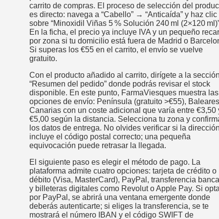
carrito de compras. El proceso de selección del produc
es directo: navega a “Cabello” → “Anticaída” y haz clic
sobre “Minoxidil Viñas 5 % Solución 240 ml (2×120 ml)”
En la ficha, el precio ya incluye IVA y un pequeño reca
por zona si tu domicilio está fuera de Madrid o Barcelo
Si superas los €55 en el carrito, el envío se vuelve
gratuito.
Con el producto añadido al carrito, dirígete a la secció
“Resumen del pedido” donde podrás revisar el stock
disponible. En este punto, FarmaViesques muestra las
opciones de envío: Península (gratuito >€55), Baleares
Canarias con un coste adicional que varía entre €3,50 
€5,00 según la distancia. Selecciona tu zona y confirm
los datos de entrega. No olvides verificar si la direcció
incluye el código postal correcto; una pequeña
equivocación puede retrasar la llegada.
El siguiente paso es elegir el método de pago. La
plataforma admite cuatro opciones: tarjeta de crédito o
débito (Visa, MasterCard), PayPal, transferencia banca
y billeteras digitales como Revolut o Apple Pay. Si opt
por PayPal, se abrirá una ventana emergente donde
deberás autenticarte; si eliges la transferencia, se te
mostrará el número IBAN y el código SWIFT de