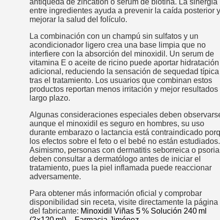
antiqueda de zincation o serum de biotina. La sinergia
entre ingredientes ayuda a prevenir la caída posterior 
mejorar la salud del folículo.
La combinación con un champú sin sulfatos y un
acondicionador ligero crea una base limpia que no
interfiere con la absorción del minoxidil. Un serum de
vitamina E o aceite de ricino puede aportar hidratación
adicional, reduciendo la sensación de sequedad típica
tras el tratamiento. Los usuarios que combinan estos
productos reportan menos irritación y mejor resultados
largo plazo.
Algunas consideraciones especiales deben observars
aunque el minoxidil es seguro en hombres, su uso
durante embarazo o lactancia está contraindicado por
los efectos sobre el feto o el bebé no están estudiados.
Asimismo, personas con dermatitis seborreica o psoria
deben consultar a dermatólogo antes de iniciar el
tratamiento, pues la piel inflamada puede reaccionar
adversamente.
Para obtener más información oficial y comprobar
disponibilidad sin receta, visite directamente la página
del fabricante:
Minoxidil Viñas 5 % Solución 240 ml
(2×120 ml) – Farmacia Jiménez
.