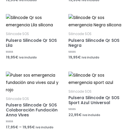
iva incluido
iva incluido
con
con
0
0
de
de
5
5
Silincode SOS
Silincode SOS
Pulsera Silincode Qr SOS
Pulsera Silincode Qr SOS
Lila
Negra
Valorado
19,95
€
Valorado
19,95
€
iva incluido
iva incluido
con
con
0
0
de
de
5
5
Silincode SOS
Pulsera Silincode Qr SOS
Silincode SOS
Sport Azul Universal
Pulsera Silincode Qr SOS
Colaboración Fundación
Valorado
22,95
€
Anna Vives
iva incluido
con
0
de
Valorado
17,95
€
–
19,95
€
5
iva incluido
con