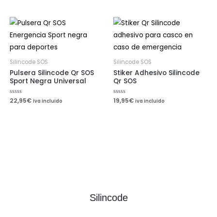
0
de
5
Silincode SOS
Silincode SOS
Pulsera Silincode Qr SOS
Stiker Adhesivo Silincode
Sport Negra Universal
Qr SOS
Valorado
22,95
€
Valorado
19,95
€
iva incluido
iva incluido
con
con
0
0
de
de
5
5
Silincode