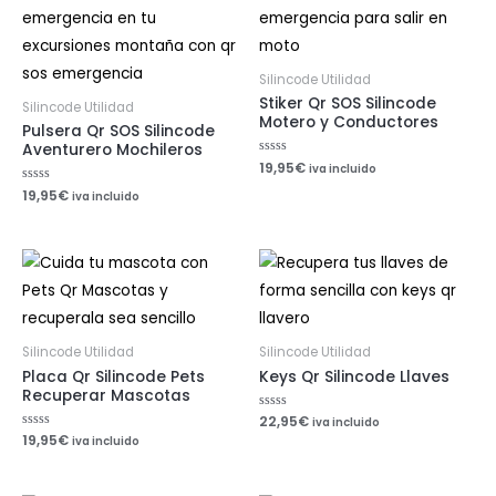
Silincode Utilidad
Stiker Qr SOS Silincode
Silincode Utilidad
Motero y Conductores
Pulsera Qr SOS Silincode
Aventurero Mochileros
Valorado
19,95
€
iva incluido
con
0
Valorado
19,95
€
iva incluido
de
con
5
0
de
5
Silincode Utilidad
Silincode Utilidad
Placa Qr Silincode Pets
Keys Qr Silincode Llaves
Recuperar Mascotas
Valorado
22,95
€
iva incluido
con
Valorado
19,95
€
iva incluido
0
con
de
0
5
de
5