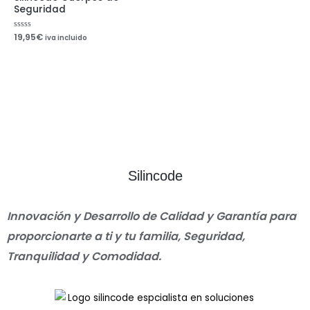
Seguridad
Valorado
19,95
€
iva incluido
con
0
de
5
Silincode
Innovación y Desarrollo de Calidad y Garantía para
proporcionarte a ti y tu familia, Seguridad,
Tranquilidad y Comodidad.