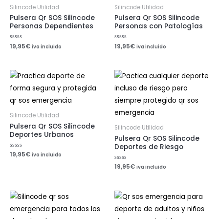
Silincode Utilidad
Silincode Utilidad
Pulsera Qr SOS Silincode
Pulsera Qr SOS Silincode
Personas Dependientes
Personas con Patologías
Valorado
19,95
€
Valorado
19,95
€
iva incluido
iva incluido
con
con
0
0
de
de
5
5
Silincode Utilidad
Pulsera Qr SOS Silincode
Silincode Utilidad
Deportes Urbanos
Pulsera Qr SOS Silincode
Deportes de Riesgo
Valorado
19,95
€
iva incluido
con
0
Valorado
19,95
€
iva incluido
de
con
5
0
de
5