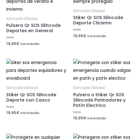
Silincode Utilidad
Stiker Qr SOS Silincode
Silincode Utilidad
Deporte Clicismo
Pulsera Qr SOS Silincode
Deportes en General
Valorado
19,95
€
iva incluido
con
0
Valorado
19,95
€
iva incluido
de
con
5
0
de
5
Silincode Utilidad
Silincode Utilidad
Stiker Qr SOS Silincode
Pulsera o Stiker Qr SOS
Deporte con Casco
Silincode Patinadores y
Patín Electrico
Valorado
19,95
€
iva incluido
con
Valorado
19,95
€
iva incluido
0
con
de
0
5
de
5