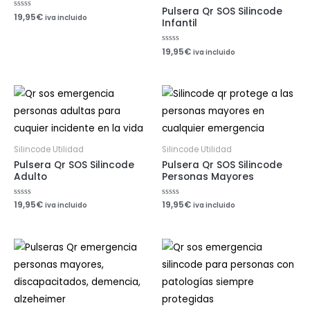
Pulsera Qr SOS Silincode
Valorado
19,95
€
iva incluido
Infantil
con
0
de
5
Valorado
19,95
€
iva incluido
con
0
de
5
Silincode Utilidad
Silincode Utilidad
Pulsera Qr SOS Silincode
Pulsera Qr SOS Silincode
Adulto
Personas Mayores
Valorado
19,95
€
Valorado
19,95
€
iva incluido
iva incluido
con
con
0
0
de
de
5
5