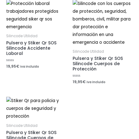
Silincode Utilidad
Pulsera y Stiker Qr SOS
Silincode Accidente
Silincode Utilidad
Laboral
Pulsera y Stiker Qr SOS
Silincode Cuerpos de
Valorado
19,95
€
iva incluido
Protección
con
0
de
5
Valorado
19,95
€
iva incluido
con
0
de
5
Silincode Utilidad
Pulsera y Stiker Qr SOS
Silincode Cuerpos de