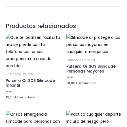
Productos relacionados
Silincode Utilidad
Pulsera Qr SOS Silincode
Personas Mayores
Silincode Utilidad
Pulsera Qr SOS Silincode
Valorado
19,95
€
iva incluido
Infantil
con
0
de
5
Valorado
19,95
€
iva incluido
con
0
de
5