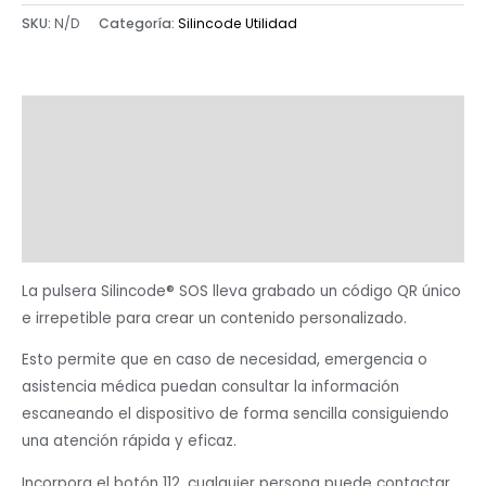
SKU:
N/D
Categoría:
Silincode Utilidad
Descripción
Información adicional
Medidas Pulsera SOS Silincode
Valoraciones (0)
La pulsera Silincode® SOS lleva grabado un código QR único
e irrepetible para crear un contenido personalizado.
Esto permite que en caso de necesidad, emergencia o
asistencia médica puedan consultar la información
escaneando el dispositivo de forma sencilla consiguiendo
una atención rápida y eficaz.
Incorpora el botón 112, cualquier persona puede contactar