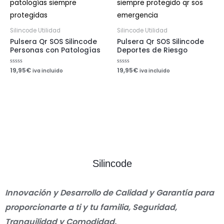
Silincode Utilidad
Silincode Utilidad
Pulsera Qr SOS Silincode
Pulsera Qr SOS Silincode
Personas con Patologías
Deportes de Riesgo
Valorado
19,95
€
Valorado
19,95
€
iva incluido
iva incluido
con
con
0
0
de
de
5
5
Silincode
Innovación y Desarrollo de Calidad y Garantía para
proporcionarte a ti y tu familia, Seguridad,
Tranquilidad y Comodidad.