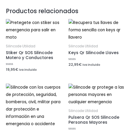
Productos relacionados
Silincode Utilidad
Silincode Utilidad
Stiker Qr SOS Silincode
Keys Qr Silincode Llaves
Motero y Conductores
Valorado
22,95
€
iva incluido
con
Valorado
19,95
€
iva incluido
0
con
de
0
5
de
5
Silincode Utilidad
Pulsera Qr SOS Silincode
Personas Mayores