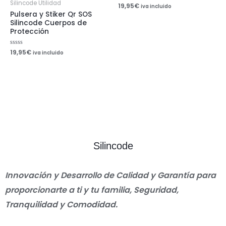
Silincode Utilidad
Valorado
19,95
€
iva incluido
con
Pulsera y Stiker Qr SOS
0
de
Silincode Cuerpos de
5
Protección
Valorado
19,95
€
iva incluido
con
0
de
5
Silincode
Innovación y Desarrollo de Calidad y Garantía para
proporcionarte a ti y tu familia, Seguridad,
Tranquilidad y Comodidad.