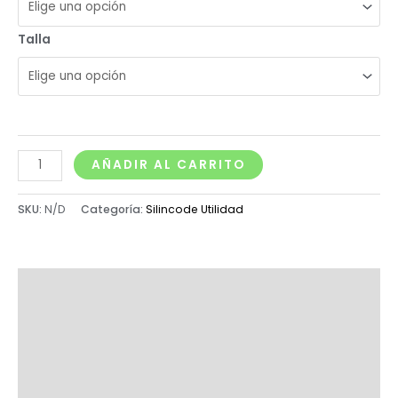
Talla
AÑADIR AL CARRITO
SKU:
N/D
Categoría:
Silincode Utilidad
Descripción
Información adicional
Medidas Stikers Adhesivo Silincode
Valoraciones (0)