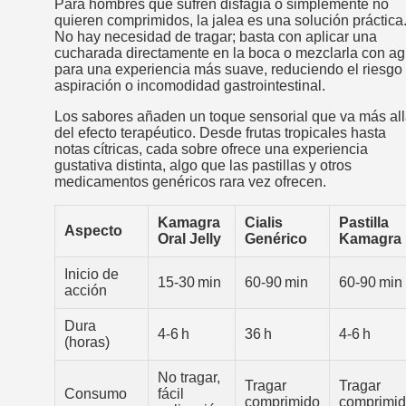
Para hombres que sufren disfagia o simplemente no
quieren comprimidos, la jalea es una solución práctica
No hay necesidad de tragar; basta con aplicar una
cucharada directamente en la boca o mezclarla con a
para una experiencia más suave, reduciendo el riesgo
aspiración o incomodidad gastrointestinal.
Los sabores añaden un toque sensorial que va más al
del efecto terapéutico. Desde frutas tropicales hasta
notas cítricas, cada sobre ofrece una experiencia
gustativa distinta, algo que las pastillas y otros
medicamentos genéricos rara vez ofrecen.
Kamagra
Cialis
Pastilla
Aspecto
Oral Jelly
Genérico
Kamagra
Inicio de
15‑30 min
60‑90 min
60‑90 min
acción
Dura
4‑6 h
36 h
4‑6 h
(horas)
No tragar,
Tragar
Tragar
Consumo
fácil
comprimido
comprimi