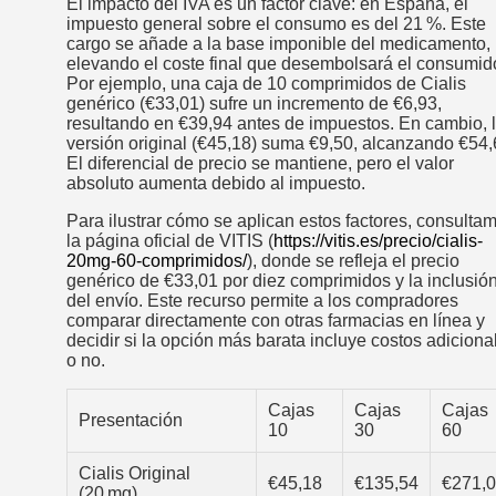
El impacto del IVA es un factor clave: en España, el
impuesto general sobre el consumo es del 21 %. Este
cargo se añade a la base imponible del medicamento,
elevando el coste final que desembolsará el consumido
Por ejemplo, una caja de 10 comprimidos de Cialis
genérico (€33,01) sufre un incremento de €6,93,
resultando en €39,94 antes de impuestos. En cambio, 
versión original (€45,18) suma €9,50, alcanzando €54,
El diferencial de precio se mantiene, pero el valor
absoluto aumenta debido al impuesto.
Para ilustrar cómo se aplican estos factores, consulta
la página oficial de VITIS (
https://vitis.es/precio/cialis-
20mg-60-comprimidos/
), donde se refleja el precio
genérico de €33,01 por diez comprimidos y la inclusió
del envío. Este recurso permite a los compradores
comparar directamente con otras farmacias en línea y
decidir si la opción más barata incluye costos adiciona
o no.
Cajas
Cajas
Cajas
Presentación
10
30
60
Cialis Original
€45,18
€135,54
€271,
(20 mg)