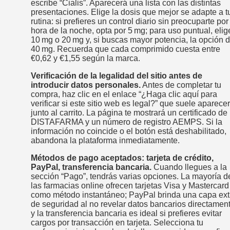
escribe “Cialis”. Aparecerá una lista con las distintas
presentaciones. Elige la dosis que mejor se adapte a t
rutina: si prefieres un control diario sin preocuparte por
hora de la noche, opta por 5 mg; para uso puntual, elig
10 mg o 20 mg y, si buscas mayor potencia, la opción 
40 mg. Recuerda que cada comprimido cuesta entre
€0,62 y €1,55 según la marca.
Verificación de la legalidad del sitio antes de
introducir datos personales.
Antes de completar tu
compra, haz clic en el enlace “¿Haga clic aquí para
verificar si este sitio web es legal?” que suele aparecer
junto al carrito. La página te mostrará un certificado de
DISTAFARMA y un número de registro AEMPS. Si la
información no coincide o el botón está deshabilitado,
abandona la plataforma inmediatamente.
Métodos de pago aceptados: tarjeta de crédito,
PayPal, transferencia bancaria.
Cuando llegues a la
sección “Pago”, tendrás varias opciones. La mayoría d
las farmacias online ofrecen tarjetas Visa y Mastercard
como método instantáneo; PayPal brinda una capa ext
de seguridad al no revelar datos bancarios directament
y la transferencia bancaria es ideal si prefieres evitar
cargos por transacción en tarjeta. Selecciona tu