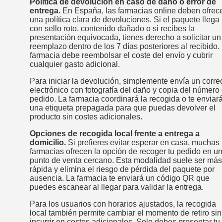
Política de devolución en caso de daño o error de
entrega.
En España, las farmacias online deben ofrec
una política clara de devoluciones. Si el paquete llega
con sello roto, contenido dañado o si recibes la
presentación equivocada, tienes derecho a solicitar un
reemplazo dentro de los 7 días posteriores al recibido.
farmacia debe reembolsar el coste del envío y cubrir
cualquier gasto adicional.
Para iniciar la devolución, simplemente envía un corre
electrónico con fotografía del daño y copia del número
pedido. La farmacia coordinará la recogida o te enviar
una etiqueta prepagada para que puedas devolver el
producto sin costes adicionales.
Opciones de recogida local frente a entrega a
domicilio.
Si prefieres evitar esperar en casa, muchas
farmacias ofrecen la opción de recoger tu pedido en u
punto de venta cercano. Esta modalidad suele ser más
rápida y elimina el riesgo de pérdida del paquete por
ausencia. La farmacia te enviará un código QR que
puedes escanear al llegar para validar la entrega.
Para los usuarios con horarios ajustados, la recogida
local también permite cambiar el momento de retiro sin
incurrir en costes adicionales. Solo debes presentar tu