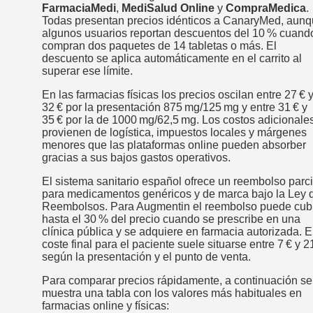
FarmaciaMedi
,
MediSalud Online
y
CompraMedica
.
Todas presentan precios idénticos a CanaryMed, aun
algunos usuarios reportan descuentos del 10 % cuand
compran dos paquetes de 14 tabletas o más. El
descuento se aplica automáticamente en el carrito al
superar ese límite.
En las farmacias físicas los precios oscilan entre 27 € 
32 € por la presentación 875 mg/125 mg y entre 31 € y
35 € por la de 1000 mg/62,5 mg. Los costos adicionale
provienen de logística, impuestos locales y márgenes
menores que las plataformas online pueden absorber
gracias a sus bajos gastos operativos.
El sistema sanitario español ofrece un reembolso parci
para medicamentos genéricos y de marca bajo la Ley 
Reembolsos. Para Augmentin el reembolso puede cubr
hasta el 30 % del precio cuando se prescribe en una
clínica pública y se adquiere en farmacia autorizada. E
coste final para el paciente suele situarse entre 7 € y 21
según la presentación y el punto de venta.
Para comparar precios rápidamente, a continuación se
muestra una tabla con los valores más habituales en
farmacias online y físicas: