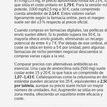
875 mg/125 mg, el precio aproximado ronda los 25 €, l
que sitúa el costo unitario en
1,79 €
. Para la versión m
potente, 1000 mg/62,5 mg a 30 €, cada comprimido
cuesta alrededor de
2,14 €
. Estos valores varían
ligeramente según la farmacia online, pero el margen
suele ser del ±3 % respecto al precio oficial.
Cuando compras en farmacias digitales, las políticas d
envío suelen diferir. Si tu pedido supera los 50 €, la
mayoría ofrece
envío gratuito
, eliminando un recargo
potencial de entre 4 y 7 €. Por debajo de ese umbral, e
coste se sitúa en torno a 5 € por unidad, pero algunas
farmacias de nicho permiten negociar descuentos si
compras varias cajas a la vez.
Comparar precios con alternativas antibióticas es
esencial. Una caja de amoxicilina sola (500 mg) suele
costar entre 15 y 20 €, lo que hace un comprimido de
1,07–1,43 €
. Cefalosporinas como la cefuroxima en do
estándar pueden alcanzar los 35 €, equivalentes a
2,5
por tableta
, aunque su precio suele incluir un mayor
número de unidades. Así, Augmentin se sitúa en una
zona media, ofreciendo un equilibrio entre eficacia y
coste.