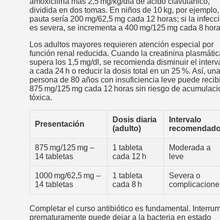
amoxicilina más 2,5 mg/kg/día de ácido clavulánico,
dividida en dos tomas. En niños de 10 kg, por ejemplo,
pauta sería 200 mg/62,5 mg cada 12 horas; si la infecc
es severa, se incrementa a 400 mg/125 mg cada 8 hora
Los adultos mayores requieren atención especial por
función renal reducida. Cuando la creatinina plasmátic
supera los 1,5 mg/dl, se recomienda disminuir el interv
a cada 24 h o reducir la dosis total en un 25 %. Así, un
persona de 80 años con insuficiencia leve puede recibi
875 mg/125 mg cada 12 horas sin riesgo de acumulaci
tóxica.
Dosis diaria
Intervalo
Presentación
(adulto)
recomendad
875 mg/125 mg –
1 tableta
Moderada a
14 tabletas
cada 12 h
leve
1000 mg/62,5 mg –
1 tableta
Severa o
14 tabletas
cada 8 h
complicacione
Completar el curso antibiótico es fundamental. Interrum
prematuramente puede dejar a la bacteria en estado