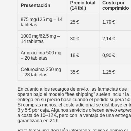
Precio total
Costo por
Presentación
(14 tbl.)
comprimido
875 mg/125 mg – 14
25 €
1,79 €
tabletas
1000 mg/62,5 mg –
30 €
2,14 €
14 tabletas
Amoxicilina 500 mg
18 €
0,90 €
– 20 tabletas
Cefuroxima 250 mg
35 €
1,25 €
– 28 tabletas
En cuanto a los recargos de envío, las farmacias que
operan bajo el modelo “free shipping” suelen incluir la
entrega en su precio base cuando el pedido supera 50 
Si compras menos, el coste adicional se distribuye ent
3 y 5 € por caja. Algunos servicios ofrecen
envío expre
a costa de 10–12 €, pero con la ventaja de una entrega
garantizada en 24 h.
Para tomar una decisión informada, revisa siempre el