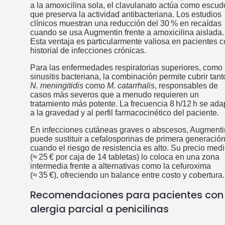
a la amoxicilina sola, el clavulanato actúa como escud
que preserva la actividad antibacteriana. Los estudios
clínicos muestran una reducción del 30 % en recaídas
cuando se usa Augmentin frente a amoxicilina aislada.
Esta ventaja es particularmente valiosa en pacientes 
historial de infecciones crónicas.
Para las enfermedades respiratorias superiores, como
sinusitis bacteriana, la combinación permite cubrir tant
N. meningitidis
como
M. catarrhalis
, responsables de
casos más severos que a menudo requieren un
tratamiento más potente. La frecuencia 8 h/12 h se ada
a la gravedad y al perfil farmacocinético del paciente.
En infecciones cutáneas graves o abscesos, Augmenti
puede sustituir a cefalosporinas de primera generació
cuando el riesgo de resistencia es alto. Su precio med
(≈ 25 € por caja de 14 tabletas) lo coloca en una zona
intermedia frente a alternativas como la cefuroxima
(≈ 35 €), ofreciendo un balance entre costo y cobertura.
Recomendaciones para pacientes con
alergia parcial a penicilinas