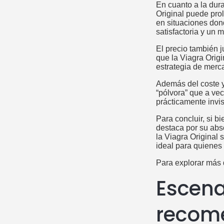
En cuanto a la dura
Original puede pro
en situaciones dond
satisfactoria y un
El precio también 
que la Viagra Orig
estrategia de merca
Además del coste y 
“pólvora” que a vec
prácticamente invis
Para concluir, si 
destaca por su abso
la Viagra Original
ideal para quienes p
Para explorar más d
Escena
recome