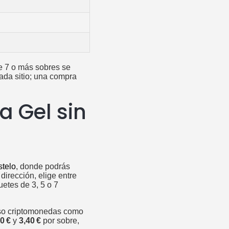
de 7 o más sobres se
cada sitio; una compra
 Gel sin
telo
, donde podrás
 dirección, elige entre
etes de 3, 5 o 7
luso criptomonedas como
0 €
y
3,40 €
por sobre,