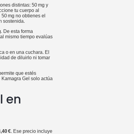
ones distintas: 50 mg y
cione tu cuerpo al
on 50 mg no obtienes el
n sostenida.
g. De esta forma
y al mismo tiempo evalúas
oca o en una cuchara. El
idad de diluirlo ni tomar
permite que estés
e Kamagra Gel solo actúa
l en
3,40 €
. Ese precio incluye