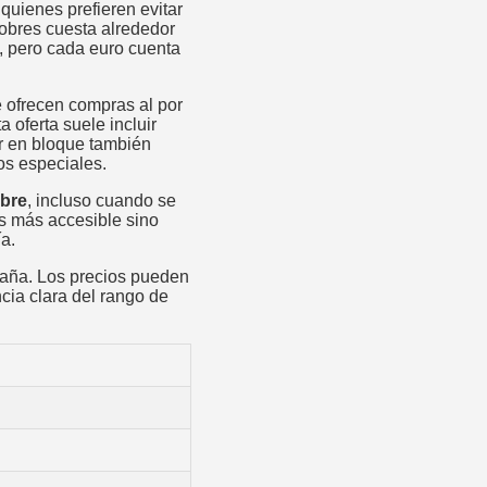
quienes prefieren evitar
sobres cuesta alrededor
e, pero cada euro cuenta
e ofrecen compras al por
ta oferta suele incluir
ar en bloque también
os especiales.
obre
, incluso cuando se
es más accesible sino
a.
paña. Los precios pueden
cia clara del rango de