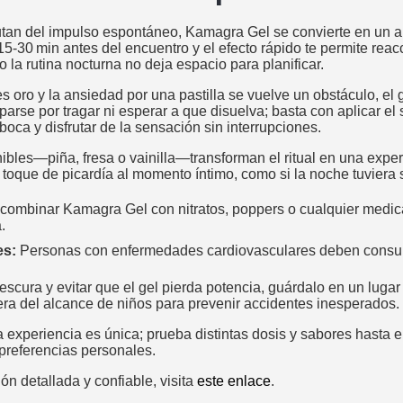
utan del impulso espontáneo, Kamagra Gel se convierte en un al
15‑30 min antes del encuentro y el efecto rápido te permite reac
 la rutina nocturna no deja espacio para planificar.
 oro y la ansiedad por una pastilla se vuelve un obstáculo, el g
rse por tragar ni esperar a que disuelva; basta con aplicar el
boca y disfrutar de la sensación sin interrupciones.
bles—piña, fresa o vainilla—transforman el ritual en una experi
 toque de picardía al momento íntimo, como si la noche tuviera 
 combinar Kamagra Gel con nitratos, poppers o cualquier medic
.
es:
Personas con enfermedades cardiovasculares deben consult
escura y evitar que el gel pierda potencia, guárdalo en un luga
era del alcance de niños para prevenir accidentes inesperados.
experiencia es única; prueba distintas dosis y sabores hasta e
 preferencias personales.
n detallada y confiable, visita
este enlace
.