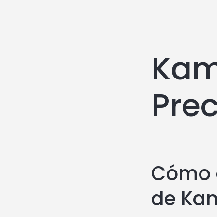
Kam
Prec
Cómo d
de Ka