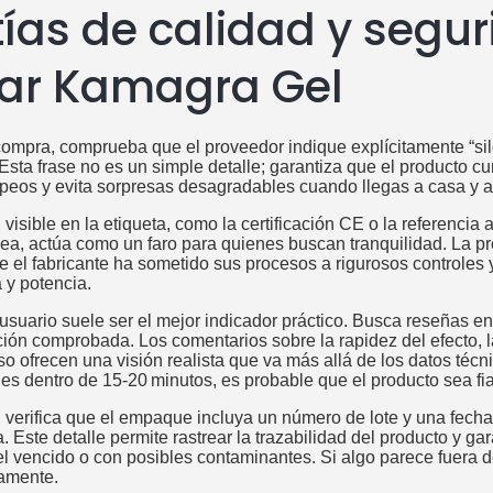
ías de calidad y segur
ar Kamagra Gel
compra, comprueba que el proveedor indique explícitamente “sil
 Esta frase no es un simple detalle; garantiza que el producto 
peos y evita sorpresas desagradables cuando llegas a casa y a
 visible en la etiqueta, como la certificación CE o la referencia 
ea, actúa como un faro para quienes buscan tranquilidad. La p
 el fabricante ha sometido sus procesos a rigurosos controles y
y potencia.
usuario suele ser el mejor indicador práctico. Busca reseñas en
ión comprobada. Los comentarios sobre la rapidez del efecto, l
so ofrecen una visión realista que va más allá de los datos técn
les dentro de 15‑20 minutos, es probable que el producto sea fia
o, verifica que el empaque incluya un número de lote y una fec
 Este detalle permite rastrear la trazabilidad del producto y ga
 vencido o con posibles contaminantes. Si algo parece fuera de
amente.