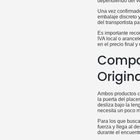
dependiendo del vo
Una vez confirmado 
embalaje discreto 
del transportista p
Es importante reco
IVA local o arancel
en el precio final 
Compar
Origin
Ambos productos co
la puerta del place
desliza bajo la len
necesita un poco m
Para los que busca
fuerza y llega al 
durante el encuentr