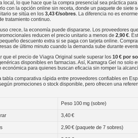
 local, lo que hace que la compra presencial sea práctica para 
rlo con la opción online sin receta, donde un paquete de siete 
nitario se sitúa en los
3,43 €/sobres
. La diferencia no es enorm
 tratamiento continuo.
e uso crece, la economía puede dispararse. Los proveedores qu
romocionales reducen el precio unitario a menos de
2,90 €
. Es
n pequeño descuento extra si se paga con tarjeta online. Compr
presas de último minuto cuando la demanda sube durante event
r que el precio de Viagra Original suele superar los
10 € por s
 genéricas disponibles en farmacias. Así, Kamagra Gel no solo 
 económica para quienes buscan eficacia sin romper la alcancí
a tabla comparativa rápida entre proveedores confiables en Es
 según promociones o stock disponible, pero ofrecen una referen
Peso 100 mg (sobre)
rar
3,40 €
s
2,90 € (paquete de 7 sobres)