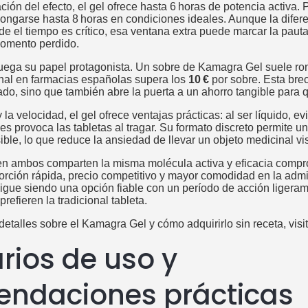
ción del efecto, el gel ofrece hasta 6 horas de potencia activa. P
longarse hasta 8 horas en condiciones ideales. Aunque la dife
e el tiempo es crítico, esa ventana extra puede marcar la paut
 momento perdido.
juega su papel protagonista. Un sobre de Kamagra Gel suele ro
inal en farmacias españolas supera los
10 €
por sobre. Esta brec
do, sino que también abre la puerta a un ahorro tangible para q
la velocidad, el gel ofrece ventajas prácticas: al ser líquido, ev
es provoca las tabletas al tragar. Su formato discreto permite un
ible, lo que reduce la ansiedad de llevar un objeto medicinal vi
bien ambos comparten la misma molécula activa y eficacia comp
rción rápida, precio competitivo y mayor comodidad en la admin
 sigue siendo una opción fiable con un período de acción liger
refieren la tradicional tableta.
etalles sobre el Kamagra Gel y cómo adquirirlo sin receta, visi
rios de uso y
ndaciones prácticas