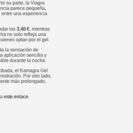
or su parte, la Viagra
rencia parece pequeña,
a entre una experiencia
ndar los
3,40 €
, mientras
ha no solo refleja una
uienes optan por el gel.
ita la sensación de
a aplicación sencilla y
sible durante la noche.
robada, el Kamagra Gel
istración. Por otro lado,
amente más prolongado,
ta
este enlace
.