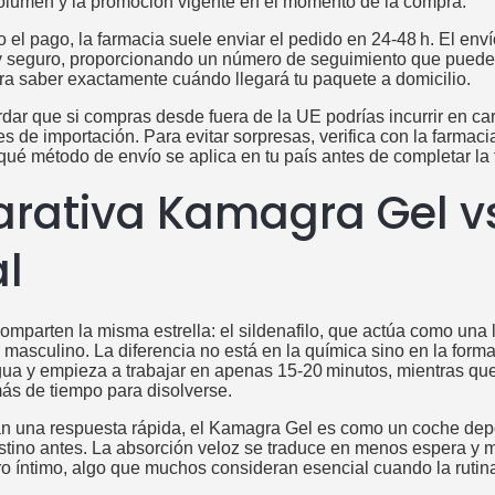
lumen y la promoción vigente en el momento de la compra.
el pago, la farmacia suele enviar el pedido en 24‑48 h. El enví
y seguro, proporcionando un número de seguimiento que puedes 
ara saber exactamente cuándo llegará tu paquete a domicilio.
rdar que si compras desde fuera de la UE podrías incurrir en c
es de importación. Para evitar sorpresas, verifica con la farmaci
y qué método de envío se aplica en tu país antes de completar la
ativa Kamagra Gel vs
al
mparten la misma estrella: el sildenafilo, que actúa como una l
r masculino. La diferencia no está en la química sino en la forma
gua y empieza a trabajar en apenas 15‑20 minutos, mientras que 
ás de tiempo para disolverse.
n una respuesta rápida, el Kamagra Gel es como un coche depo
destino antes. La absorción veloz se traduce en menos espera y
o íntimo, algo que muchos consideran esencial cuando la rutina 