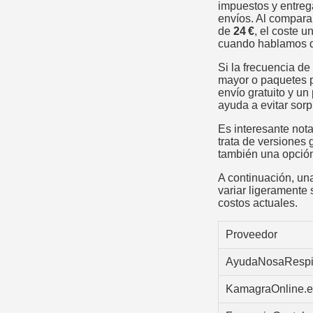
impuestos y entrega
envíos. Al compara
de
24 €
, el coste u
cuando hablamos de
Si la frecuencia d
mayor o paquetes p
envío gratuito y u
ayuda a evitar sor
Es interesante nota
trata de versiones
también una opción
A continuación, un
variar ligeramente
costos actuales.
Proveedor
AyudaNosaRespi
KamagraOnline.e