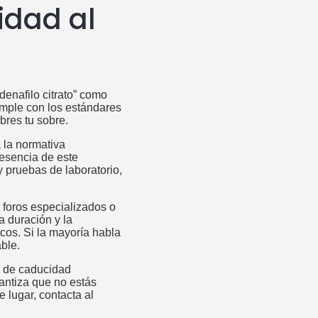
idad al
denafilo citrato” como
cumple con los estándares
bres tu sobre.
a la normativa
resencia de este
 pruebas de laboratorio,
 foros especializados o
a duración y la
icos. Si la mayoría habla
ble.
ha de caducidad
rantiza que no estás
 lugar, contacta al