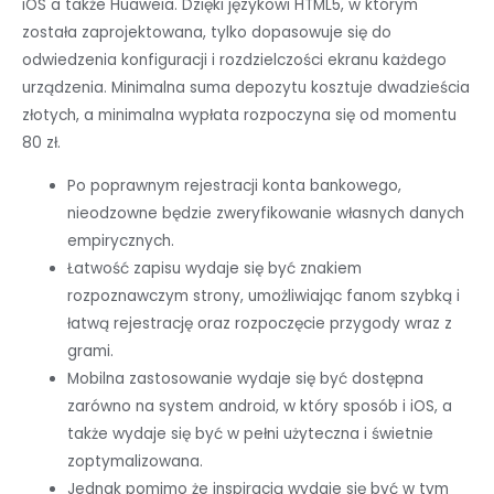
iOS a także Huaweia. Dzięki językowi HTML5, w którym
została zaprojektowana, tylko dopasowuje się do
odwiedzenia konfiguracji i rozdzielczości ekranu każdego
urządzenia. Minimalna suma depozytu kosztuje dwadzieścia
złotych, a minimalna wypłata rozpoczyna się od momentu
80 zł.
Po poprawnym rejestracji konta bankowego,
nieodzowne będzie zweryfikowanie własnych danych
empirycznych.
Łatwość zapisu wydaje się być znakiem
rozpoznawczym strony, umożliwiając fanom szybką i
łatwą rejestrację oraz rozpoczęcie przygody wraz z
grami.
Mobilna zastosowanie wydaje się być dostępna
zarówno na system android, w który sposób i iOS, a
także wydaje się być w pełni użyteczna i świetnie
zoptymalizowana.
Jednak pomimo że inspiracją wydaje się być w tym