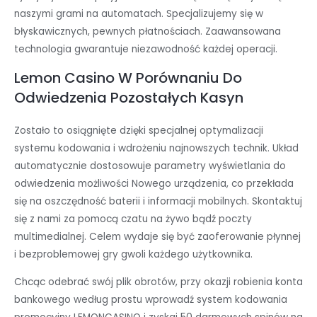
naszymi grami na automatach. Specjalizujemy się w
błyskawicznych, pewnych płatnościach. Zaawansowana
technologia gwarantuje niezawodność każdej operacji.
Lemon Casino W Porównaniu Do
Odwiedzenia Pozostałych Kasyn
Zostało to osiągnięte dzięki specjalnej optymalizacji
systemu kodowania i wdrożeniu najnowszych technik. Układ
automatycznie dostosowuje parametry wyświetlania do
odwiedzenia możliwości Nowego urządzenia, co przekłada
się na oszczędność baterii i informacji mobilnych. Skontaktuj
się z nami za pomocą czatu na żywo bądź poczty
multimedialnej. Celem wydaje się być zaoferowanie płynnej
i bezproblemowej gry gwoli każdego użytkownika.
Chcąc odebrać swój plik obrotów, przy okazji robienia konta
bankowego według prostu wprowadź system kodowania