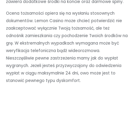
zawiera dodatkowe środki na koncie oraz darmowe spiny.
Ocena tożsamości opiera się na wysłaniu stosownych
dokumentów. Lemon Casino może chcieć potwierdzić nie
zaakceptować wyłącznie Twoją tożsamość, ale też
odnośnik zamieszkania czy pochodzenie Twoich środków na
grę. W ekstremalnych wypadkach wymagana może być
weryfikacja telefoniczna bądź wideorozmowa.
Nieszczęśliwie pewne zastrzeżenia mamy jak do wypłat
wygranych. Jeżeli jesteś przyzwyczajony do odwiedzenia
wypłat w ciągu maksymalnie 24 dni, owo może jest to
stanowić pewnego typu dyskomfort.