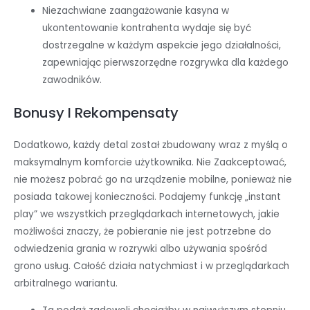
Niezachwiane zaangażowanie kasyna w
ukontentowanie kontrahenta wydaje się być
dostrzegalne w każdym aspekcie jego działalności,
zapewniając pierwszorzędne rozgrywka dla każdego
zawodników.
Bonusy I Rekompensaty
Dodatkowo, każdy detal został zbudowany wraz z myślą o
maksymalnym komforcie użytkownika. Nie Zaakceptować,
nie możesz pobrać go na urządzenie mobilne, ponieważ nie
posiada takowej konieczności. Podajemy funkcję „instant
play” we wszystkich przeglądarkach internetowych, jakie
możliwości znaczy, że ​​pobieranie nie jest potrzebne do
odwiedzenia grania w rozrywki albo używania spośród
grono usług. Całość działa natychmiast i w przeglądarkach
arbitralnego wariantu.