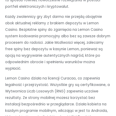
to sposób również nowoczesne rozwiązania w postaci
portfeli elektroniczych i kryptowalut.
Każdy zwolennicy gry zbyt darmo nie przejdą obojętnie
obok aktualnej reklamy z brakiem depozytu w Lemon
Casino. Bezpłatne spiny do zgarnięcia na Lemon Casino
system kodowania promocyjny albo bez są zawsze dobrym
procesem do radości. Jakie Możliwości więcej, zalecamy
free spiny bez depozytu w kasynie Lemon, ponieważ są
opcją na wygrywanie autentycznych nagród, które po
odpowiednim obrocie i spełnieniu warunków można
wypłacić.
Lemon Casino działa na licencji Curacao, co zapewnia
legalność i przejrzystość. Wszystkie gry są certyfikowane, a
Wytwornica Liczb Losowych (RNG) zapewnia uczciwe
rezultaty. Ze strony mobilnej możesz korzystać bez
instalacji bezpośrednio w przeglądarce. Działa kobieta na
każdym programie mobilnym, wliczając w jest to Androida,