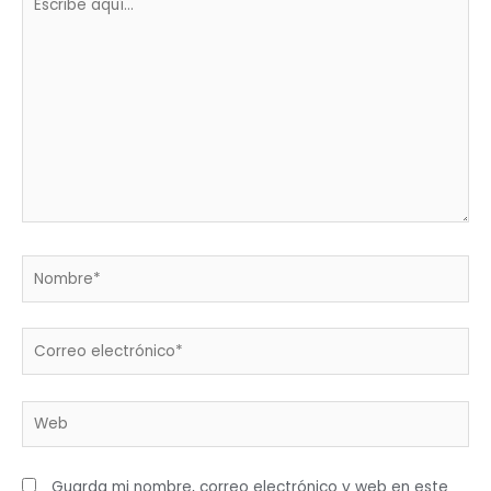
Guarda mi nombre, correo electrónico y web en este