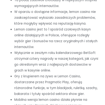
Ta podaż zadowoli chociażby w najwyższym stopniu
wymagających internautów.
W oparciu o dostępne informacje, lemon casino nie
zaakceptować wykazało zasadniczych problemów,
które mogłyby wpływać na reputację kasyna.
Lemon casino jest to 1 spośród czołowych kasyn
online działających w Polsce, oferujące rozległy
wybór gier i bonusów na rzecz oryginalnych i stałych
internautów.
Wyłącznie w zeszłym roku kalendarzowego BetSoft
otrzymał cztery nagrody w naszej kategorii, jak czyni
go określonym wraz z najlepszych dostawców w
grach w kasynie online.
Gry z krupierem na żywo w Lemon Casino,
dostarczane przez Pragmatic Play, oferują
różnorodne funkcje, w tym blackjack, ruletkę, szachy,
bakarata i tytuły spośród sektora show gier.
Mobilna wersja lemon casino działa płynnie na