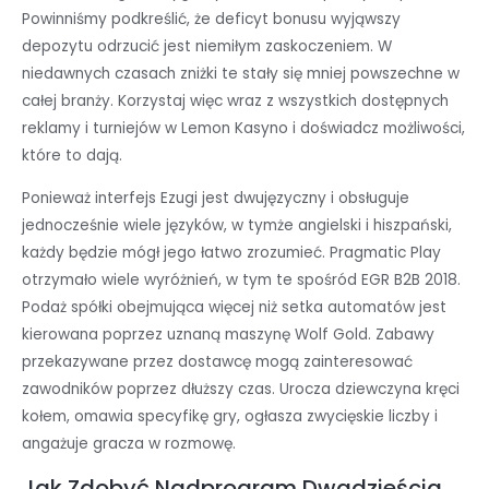
Powinniśmy podkreślić, że deficyt bonusu wyjąwszy
depozytu odrzucić jest niemiłym zaskoczeniem. W
niedawnych czasach zniżki te stały się mniej powszechne w
całej branży. Korzystaj więc wraz z wszystkich dostępnych
reklamy i turniejów w Lemon Kasyno i doświadcz możliwości,
które to dają.
Ponieważ interfejs Ezugi jest dwujęzyczny i obsługuje
jednocześnie wiele języków, w tymże angielski i hiszpański,
każdy będzie mógł jego łatwo zrozumieć. Pragmatic Play
otrzymało wiele wyróżnień, w tym te spośród EGR B2B 2018.
Podaż spółki obejmująca więcej niż setka automatów jest
kierowana poprzez uznaną maszynę Wolf Gold. Zabawy
przekazywane przez dostawcę mogą zainteresować
zawodników poprzez dłuższy czas. Urocza dziewczyna kręci
kołem, omawia specyfikę gry, ogłasza zwycięskie liczby i
angażuje gracza w rozmowę.
Jak Zdobyć Nadprogram Dwadzieścia