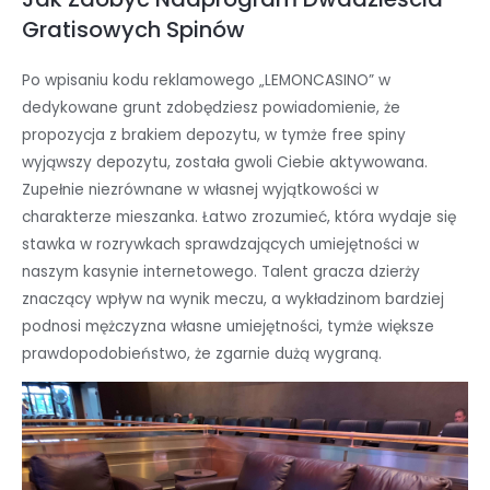
Gratisowych Spinów
Po wpisaniu kodu reklamowego „LEMONCASINO” w
dedykowane grunt zdobędziesz powiadomienie, że
propozycja z brakiem depozytu, w tymże free spiny
wyjąwszy depozytu, została gwoli Ciebie aktywowana.
Zupełnie niezrównane w własnej wyjątkowości w
charakterze mieszanka. Łatwo zrozumieć, która wydaje się
stawka w rozrywkach sprawdzających umiejętności w
naszym kasynie internetowego. Talent gracza dzierży
znaczący wpływ na wynik meczu, a wykładzinom bardziej
podnosi mężczyzna własne umiejętności, tymże większe
prawdopodobieństwo, że zgarnie dużą wygraną.