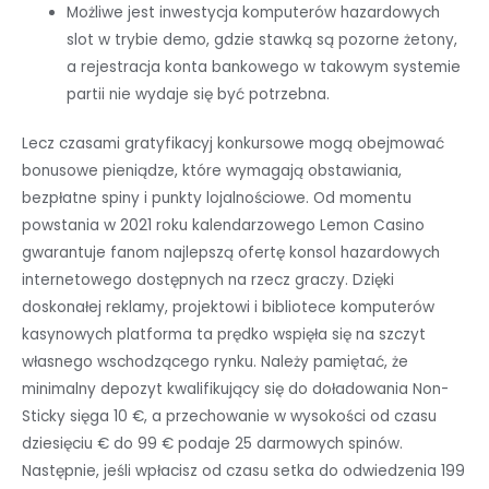
Możliwe jest inwestycja komputerów hazardowych
slot w trybie demo, gdzie stawką są pozorne żetony,
a rejestracja konta bankowego w takowym systemie
partii nie wydaje się być potrzebna.
Lecz czasami gratyfikacyj konkursowe mogą obejmować
bonusowe pieniądze, które wymagają obstawiania,
bezpłatne spiny i punkty lojalnościowe. Od momentu
powstania w 2021 roku kalendarzowego Lemon Casino
gwarantuje fanom najlepszą ofertę konsol hazardowych
internetowego dostępnych na rzecz graczy. Dzięki
doskonałej reklamy, projektowi i bibliotece komputerów
kasynowych platforma ta prędko wspięła się na szczyt
własnego wschodzącego rynku. Należy pamiętać, że
minimalny depozyt kwalifikujący się do doładowania Non-
Sticky sięga 10 €, a przechowanie w wysokości od czasu
dziesięciu € do 99 € podaje 25 darmowych spinów.
Następnie, jeśli wpłacisz od czasu setka do odwiedzenia 199