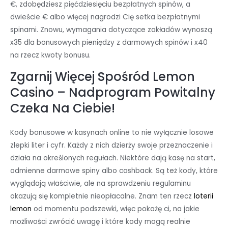
€, zdobędziesz pięćdziesięciu bezpłatnych spinów, a
dwieście € albo więcej nagrodzi Cię setka bezpłatnymi
spinami. Znowu, wymagania dotyczące zakładów wynoszą
x35 dla bonusowych pieniędzy z darmowych spinów i x40
na rzecz kwoty bonusu.
Zgarnij Więcej Spośród Lemon
Casino – Nadprogram Powitalny
Czeka Na Ciebie!
Kody bonusowe w kasynach online to nie wyłącznie losowe
zlepki liter i cyfr. Każdy z nich dzierży swoje przeznaczenie i
działa na określonych regułach. Niektóre dają kasę na start,
odmienne darmowe spiny albo cashback. Są też kody, które
wyglądają właściwie, ale na sprawdzeniu regulaminu
okazują się kompletnie nieopłacalne. Znam ten rzecz
loterii
lemon
od momentu podszewki, więc pokażę ci, na jakie
możliwości zwrócić uwagę i które kody mogą realnie