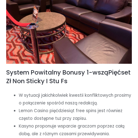
System Powitalny Bonusy 1-wsząPięćset
Zł Non Sticky I Stu Fs
W sytuacji jakichkolwiek kwestii konfliktowych prosimy
o połączenie spośród naszą redakcją.
Lemon Casino pięćdziesiąt free spins jest również
często dostępne tuż przy zapisu.
Kasyno proponuje wsparcie graczom poprzez całą
dobę, ale z różnym czasami przewidywania.