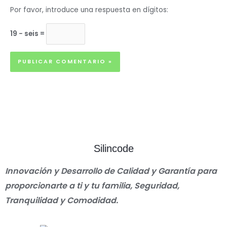
Por favor, introduce una respuesta en dígitos:
19 − seis =
Silincode
Innovación y Desarrollo de Calidad y Garantía para
proporcionarte a ti y tu familia, Seguridad,
Tranquilidad y Comodidad.