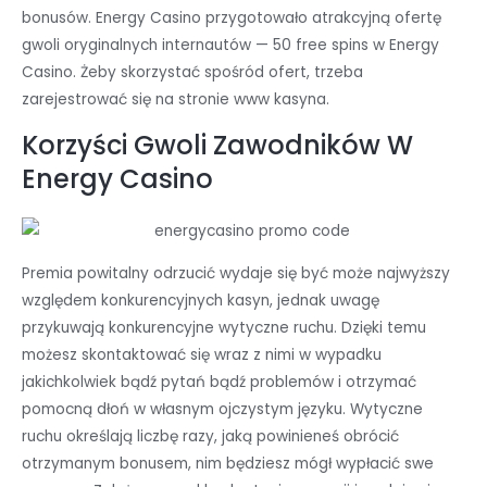
bonusów. Energy Casino przygotowało atrakcyjną ofertę
gwoli oryginalnych internautów — 50 free spins w Energy
Casino. Żeby skorzystać spośród ofert, trzeba
zarejestrować się na stronie www kasyna.
Korzyści Gwoli Zawodników W
Energy Casino
Premia powitalny odrzucić wydaje się być może najwyższy
względem konkurencyjnych kasyn, jednak uwagę
przykuwają konkurencyjne wytyczne ruchu. Dzięki temu
możesz skontaktować się wraz z nimi w wypadku
jakichkolwiek bądź pytań bądź problemów i otrzymać
pomocną dłoń w własnym ojczystym języku. Wytyczne
ruchu określają liczbę razy, jaką powinieneś obrócić
otrzymanym bonusem, nim będziesz mógł wypłacić swe