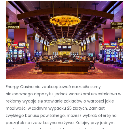
Energy Casino nie zaakceptować narzuciło sumy
nieznacznego depozytu, jednak warunkami uczestnictwa w
reklamy wydaje się stawianie zakładów o wartości jakie
możliwości w żadnym wypadku 25 złotych. Zamiast
zwykłego bonusu powitalnego, możesz wybrać ofertę na
początek na rzecz kasyna na żywo. Kolejny przy jednym