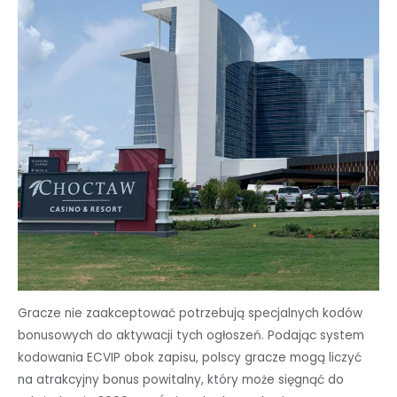
Gracze nie zaakceptować potrzebują specjalnych kodów
bonusowych do aktywacji tych ogłoszeń. Podając system
kodowania ECVIP obok zapisu, polscy gracze mogą liczyć
na atrakcyjny bonus powitalny, który może sięgnąć do