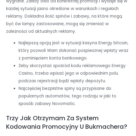
wygrane. Zależy owo od konkretnej promocji i wydaje się w
każdej sytuacji jasno określone w warunkach i regułach
reklamy. Dokładna ilość spinów i zabawy, na które mogą
być ów lampy zastosowane, mogą się zmieniać w
zależności od aktualnych reklamy.
Najlepszą opcją jest w sytuacji kasyna Energy bitcoin,
który pozwoli Wam dokonać pospiesznej wpłaty wraz
z pominięciem konta bankowego.
Żeby skorzystać spośród kodu reklamowego Energy
Casino, trzeba wpisać jego w odpowiednim polu
podczas rejestracji bądź wpłaty depozytu.
Najczęściej bezpłatne spiny są przypisane do
popularnych automatów, tego rodzaju w jaki to
sposób zabawy Novomatic.
Trzy Jak Otrzymam Za System
Kodowania Promocyjny U Bukmachera?