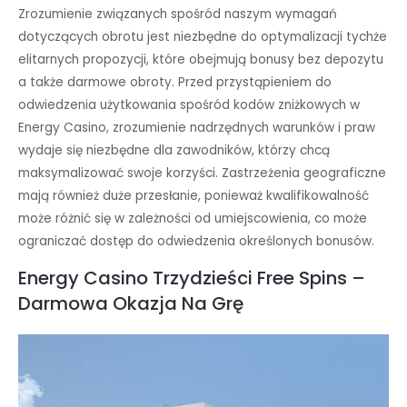
Zrozumienie związanych spośród naszym wymagań
dotyczących obrotu jest niezbędne do optymalizacji tychże
elitarnych propozycji, które obejmują bonusy bez depozytu
a także darmowe obroty. Przed przystąpieniem do
odwiedzenia użytkowania spośród kodów zniżkowych w
Energy Casino, zrozumienie nadrzędnych warunków i praw
wydaje się niezbędne dla zawodników, którzy chcą
maksymalizować swoje korzyści. Zastrzeżenia geograficzne
mają również duże przesłanie, ponieważ kwalifikowalność
może różnić się w zależności od umiejscowienia, co może
ograniczać dostęp do odwiedzenia określonych bonusów.
Energy Casino Trzydzieści Free Spins –
Darmowa Okazja Na Grę