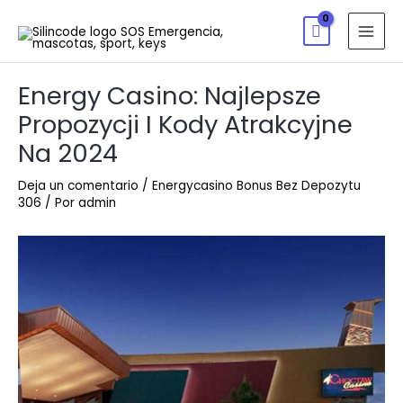
Energy Casino: Najlepsze
Propozycji I Kody Atrakcyjne
Na 2024
Deja un comentario
/
Energycasino Bonus Bez Depozytu
306
/ Por
admin