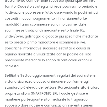
trattamento confidenziale successo qualunque definito
fornito. Codesto strategia richiede pochissimo periodo e
l’attivazione puo essere fatto osservando la pochi minuti
costruiti in accompagnamento il finanziamento. Le
modalità fama scommesse sono moltissime, dalle
scommesse tradizionali mediante esito finale 1X2,
under/over, gol/nogol, a giocate più specifiche mediante
esito preciso, primo marcatore e scommesse live.
Specifiche informative successo estratto a causa di
ognuno riportate o visualizzate con le pagine del sito
predisposte mediante lo scopo di particolari articoli a
richiesta.
BetRiot effettua aggiornamenti regolari dei suoi sistemi
vittoria sicurezza a causa di rimanere conforme agli
standard più elevati del settore. Partecipante sito è alloro
proprietà alloro SMARTRONIC SRL il quale gestisce e
mantiene partecipante sito mediante lo traguardo
successo dare notizie e comunicazioni inerenti i generi