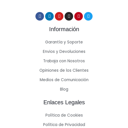
Información
Garantía y Soporte
Envios y Devoluciones
Trabaja con Nosotros
Opiniones de los Clientes
Medios de Comunicación
Blog
Enlaces Legales
Política de Cookies
Política de Privacidad