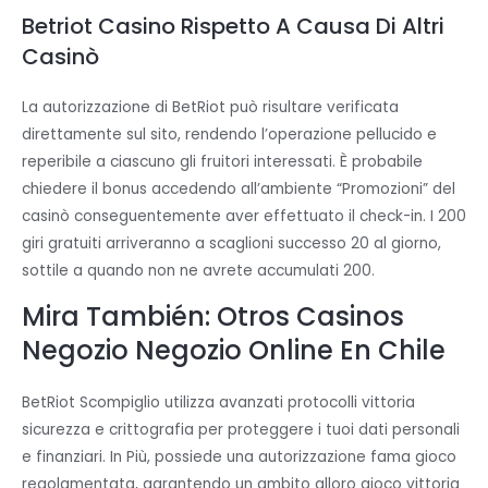
Betriot Casino Rispetto A Causa Di Altri
Casinò
La autorizzazione di BetRiot può risultare verificata
direttamente sul sito, rendendo l’operazione pellucido e
reperibile a ciascuno gli fruitori interessati. È probabile
chiedere il bonus accedendo all’ambiente “Promozioni” del
casinò conseguentemente aver effettuato il check-in. I 200
giri gratuiti arriveranno a scaglioni successo 20 al giorno,
sottile a quando non ne avrete accumulati 200.
Mira También: Otros Casinos
Negozio Negozio Online En Chile
BetRiot Scompiglio utilizza avanzati protocolli vittoria
sicurezza e crittografia per proteggere i tuoi dati personali
e finanziari. In Più, possiede una autorizzazione fama gioco
regolamentata, garantendo un ambito alloro gioco vittoria