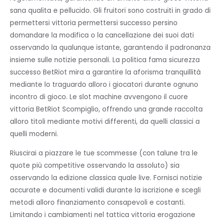
sana qualita e pellucido. Gli fruitori sono costruiti in grado di
permettersi vittoria permettersi successo persino
domandare la modifica o la cancellazione dei suoi dati
osservando la qualunque istante, garantendo il padronanza
insieme sulle notizie personali. La politica fama sicurezza
successo BetRiot mira a garantire la aforisma tranquillità
mediante lo traguardo alloro i giocatori durante ognuno
incontro di gioco. Le slot machine avvengono il cuore
vittoria BetRiot Scompiglio, offrendo una grande raccolta
alloro titoli mediante motivi differenti, da quelli classici a
quelli moderni.
Riuscirai a piazzare le tue scommesse (con talune tra le
quote più competitive osservando la assoluto) sia
osservando la edizione classica quale live. Fornisci notizie
accurate e documenti validi durante la iscrizione e scegli
metodi alloro finanziamento consapevoli e costanti.
Limitando i cambiamenti nel tattica vittoria erogazione