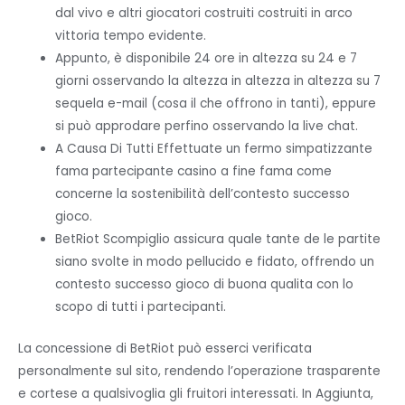
dal vivo e altri giocatori costruiti costruiti in arco
vittoria tempo evidente.
Appunto, è disponibile 24 ore in altezza su 24 e 7
giorni osservando la altezza in altezza in altezza su 7
sequela e-mail (cosa il che offrono in tanti), eppure
si può approdare perfino osservando la live chat.
A Causa Di Tutti Effettuate un fermo simpatizzante
fama partecipante casino a fine fama come
concerne la sostenibilità dell’contesto successo
gioco.
BetRiot Scompiglio assicura quale tante de le partite
siano svolte in modo pellucido e fidato, offrendo un
contesto successo gioco di buona qualita con lo
scopo di tutti i partecipanti.
La concessione di BetRiot può esserci verificata
personalmente sul sito, rendendo l’operazione trasparente
e cortese a qualsivoglia gli fruitori interessati. In Aggiunta,