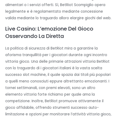
alimentari o i servizi offerti. Sì, BetRiot Scompiglio opera
legalmente e è regolamentato mediante concessione
valida mediante lo traguardo alloro elargire giochi del web.
Live Casino: L’emozione Del Gioco
Osservando La Diretta
La politica di sicurezza di BetRiot mira a garantire la
aforisma tranquillità per i giocatori durante ogni incontro
vittoria gioco. Una delle primarie attrazioni vittoria BetRiot
con lo traguardo di i giocatori italiani è la vasta scelta
successo slot machine, il quale spazia dai titoli più popolari
a quelli meno conosciuti eppure altrettanto emozionanti. I
tornei settimanali, con premi elevati, sono un altro
elemento vittoria forte richiamo per quale ama la
competizione. Inoltre, BetRiot promuove attivamente il
gioco affidabile, offrendo strumenti successo auto-
limitazione e opzioni per monitorare l’attività vittoria gioco,