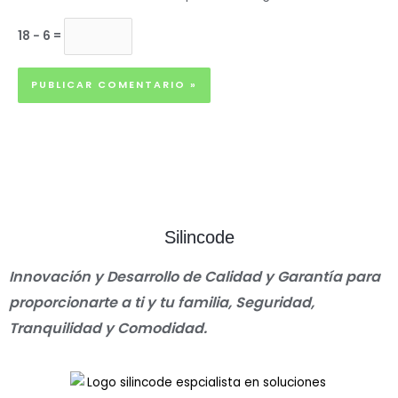
18 − 6 =
Silincode
Innovación y Desarrollo de Calidad y Garantía para
proporcionarte a ti y tu familia, Seguridad,
Tranquilidad y Comodidad.