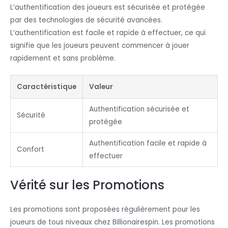
L’authentification des joueurs est sécurisée et protégée
par des technologies de sécurité avancées.
L’authentification est facile et rapide à effectuer, ce qui
signifie que les joueurs peuvent commencer à jouer
rapidement et sans problème.
Caractéristique
Valeur
Authentification sécurisée et
Sécurité
protégée
Authentification facile et rapide à
Confort
effectuer
Vérité sur les Promotions
Les promotions sont proposées régulièrement pour les
joueurs de tous niveaux chez Billionairespin. Les promotions