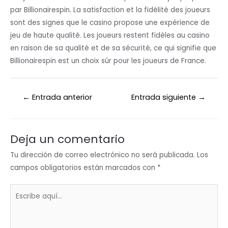
par Billionairespin. La satisfaction et la fidélité des joueurs
sont des signes que le casino propose une expérience de
jeu de haute qualité. Les joueurs restent fidèles au casino
en raison de sa qualité et de sa sécurité, ce qui signifie que
Billionairespin est un choix sûr pour les joueurs de France.
←
Entrada anterior
Entrada siguiente
→
Deja un comentario
Tu dirección de correo electrónico no será publicada.
Los
campos obligatorios están marcados con
*