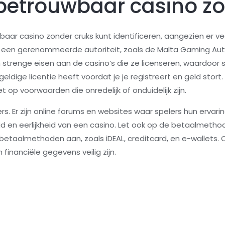
 betrouwbaar casino zo
aar casino zonder cruks kunt identificeren, aangezien er ve
 van een gerenommeerde autoriteit, zoals de Malta Gaming Au
 strenge eisen aan de casino’s die ze licenseren, waardoor sp
geldige licentie heeft voordat je je registreert en geld stor
 op voorwaarden die onredelijk of onduidelijk zijn.
. Er zijn online forums en websites waar spelers hun ervarin
d en eerlijkheid van een casino. Let ook op de betaalmetho
betaalmethoden aan, zoals iDEAL, creditcard, en e-wallets. 
financiële gegevens veilig zijn.