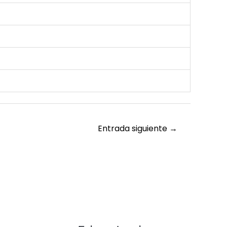
Entrada siguiente
→