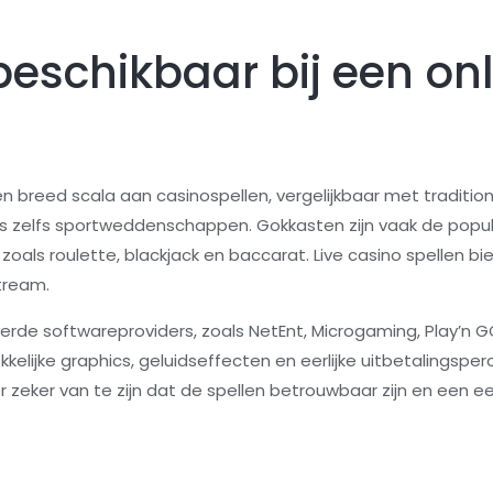
 beschikbaar bij een on
 breed scala aan casinospellen, vergelijkbaar met traditione
oms zelfs sportweddenschappen. Gokkasten zijn vaak de popul
 zoals roulette, blackjack en baccarat. Live casino spellen bi
tream.
 softwareproviders, zoals NetEnt, Microgaming, Play’n GO
ijke graphics, geluidseffecten en eerlijke uitbetalingsperc
 zeker van te zijn dat de spellen betrouwbaar zijn en een eer