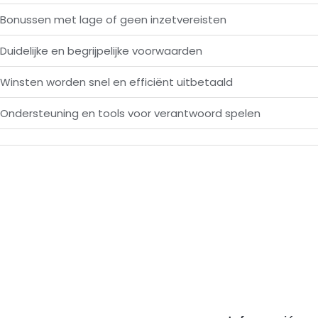
Bonussen met lage of geen inzetvereisten
Duidelijke en begrijpelijke voorwaarden
Winsten worden snel en efficiënt uitbetaald
Ondersteuning en tools voor verantwoord spelen