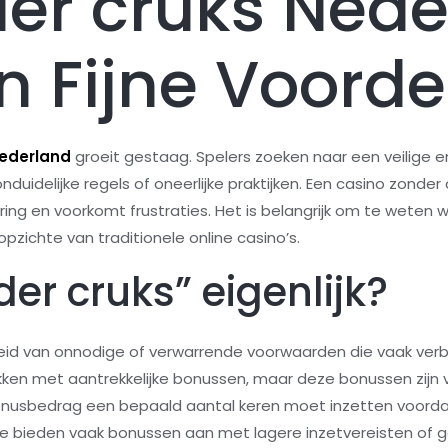
er cruks Neder
 Fijne Voorde
Nederland
groeit gestaag. Spelers zoeken naar een veilige
uidelijke regels of oneerlijke praktijken. Een casino zonder c
aring en voorkomt frustraties. Het is belangrijk om te weten 
opzichte van traditionele online casino’s.
er cruks” eigenlijk?
heid van onnodige of verwarrende voorwaarden die vaak ver
rekken met aantrekkelijke bonussen, maar deze bonussen zij
onusbedrag een bepaald aantal keren moet inzetten voorda
 Ze bieden vaak bonussen aan met lagere inzetvereisten of g