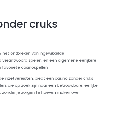
onder cruks
jn: het ontbreken van ingewikkelde
p verantwoord spelen, en een algemene eerlijkere
n favoriete casinospellen.
e inzetvereisten, biedt een casino zonder cruks
rs die op zoek zijn naar een betrouwbare, eerlijke
l, zonder je zorgen te hoeven maken over