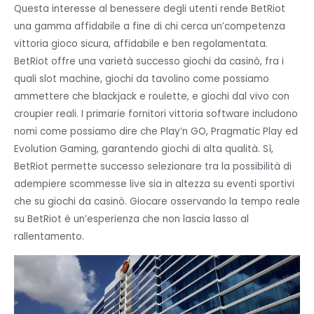
Questa interesse al benessere degli utenti rende BetRiot
una gamma affidabile a fine di chi cerca un’competenza
vittoria gioco sicura, affidabile e ben regolamentata.
BetRiot offre una varietà successo giochi da casinò, fra i
quali slot machine, giochi da tavolino come possiamo
ammettere che blackjack e roulette, e giochi dal vivo con
croupier reali. I primarie fornitori vittoria software includono
nomi come possiamo dire che Play’n GO, Pragmatic Play ed
Evolution Gaming, garantendo giochi di alta qualità. Sì,
BetRiot permette successo selezionare tra la possibilità di
adempiere scommesse live sia in altezza su eventi sportivi
che su giochi da casinò. Giocare osservando la tempo reale
su BetRiot è un’esperienza che non lascia lasso al
rallentamento.