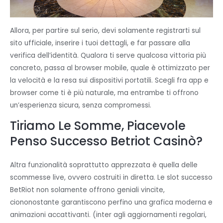
Allora, per partire sul serio, devi solamente registrarti sul
sito ufficiale, inserire i tuoi dettagli, e far passare alla
verifica dell’identità. Qualora ti serve qualcosa vittoria più
concreto, passa al browser mobile, quale è ottimizzato per
la velocità e la resa sui dispositivi portatili. Scegli fra app e
browser come ti è più naturale, ma entrambe ti offrono
un’esperienza sicura, senza compromessi.
Tiriamo Le Somme, Piacevole
Penso Successo Betriot Casinò?
Altra funzionalità soprattutto apprezzata è quella delle
scommesse live, ovvero costruiti in diretta. Le slot successo
BetRiot non solamente offrono geniali vincite,
ciononostante garantiscono perfino una grafica moderna e
animazioni accattivanti. (inter agli aggiornamenti regolari,