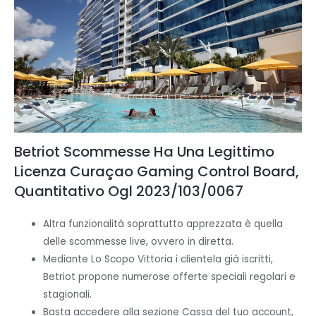
Betriot Scommesse Ha Una Legittimo
Licenza Curaçao Gaming Control Board,
Quantitativo Ogl 2023/103/0067
Altra funzionalità soprattutto apprezzata è quella
delle scommesse live, ovvero in diretta.
Mediante Lo Scopo Vittoria i clientela già iscritti,
Betriot propone numerose offerte speciali regolari e
stagionali.
Basta accedere alla sezione Cassa del tuo account,