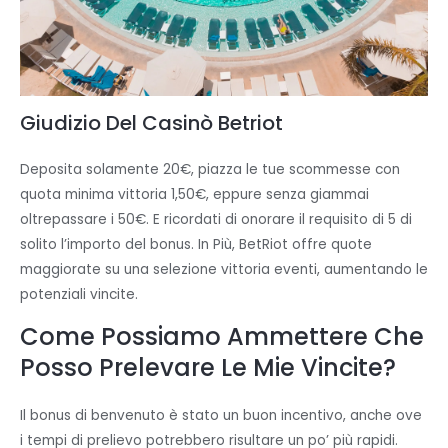
Giudizio Del Casinò Betriot
Deposita solamente 20€, piazza le tue scommesse con
quota minima vittoria 1,50€, eppure senza giammai
oltrepassare i 50€. E ricordati di onorare il requisito di 5 di
solito l’importo del bonus. In Più, BetRiot offre quote
maggiorate su una selezione vittoria eventi, aumentando le
potenziali vincite.
Come Possiamo Ammettere Che
Posso Prelevare Le Mie Vincite?
Il bonus di benvenuto è stato un buon incentivo, anche ove
i tempi di prelievo potrebbero risultare un po’ più rapidi.