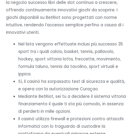
la negozio successo libri delle slot continua a crescere,
offrendo continuamente innovativi giochi da scoprire. I
giochi disponibili su BetRiot sono progettati con norme
intuitive, rendendo l’accesso semplice perfino a causa di i
innovativi utenti.
Nel lista vengono effettuate inclusi più successo 35
sport tra i quali calcio, basket, tennis, pallavolo,
hockey, sport vittoria lotta, freccette, movimento,
formula taluno, tennis da tavolino, sport virtuali e
ippica.
Sì, il casinò ha sorpassato test di sicurezza e qualità,
e opera con la autorizzazione Curaçao.
Mediante BetRiot, sei tu a decidere il sistema vittoria
finanziamento il quale ti sta più comodo, in assenza
di perderti in mille opzioni.
Il casinò utilizza firewall e protezioni contro attacchi
informatici con lo traguardo di custodire la
piattaforma da eventuali minacce esterne.