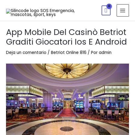
App Mobile Del Casinò Betriot
Graditi Giocatori Ios E Android
Deja un comentario
/
Betriot Online 816
/ Por
admin