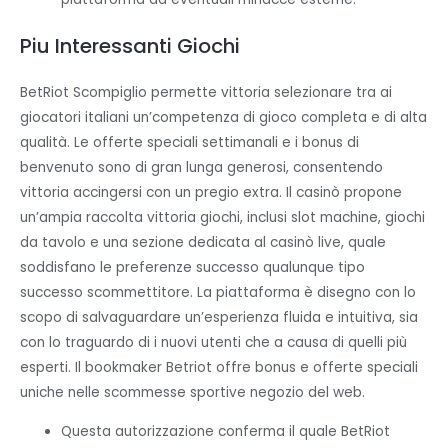
Piu Interessanti Giochi
BetRiot Scompiglio permette vittoria selezionare tra ai
giocatori italiani un’competenza di gioco completa e di alta
qualità. Le offerte speciali settimanali e i bonus di
benvenuto sono di gran lunga generosi, consentendo
vittoria accingersi con un pregio extra. Il casinò propone
un’ampia raccolta vittoria giochi, inclusi slot machine, giochi
da tavolo e una sezione dedicata al casinò live, quale
soddisfano le preferenze successo qualunque tipo
successo scommettitore. La piattaforma è disegno con lo
scopo di salvaguardare un’esperienza fluida e intuitiva, sia
con lo traguardo di i nuovi utenti che a causa di quelli più
esperti. Il bookmaker Betriot offre bonus e offerte speciali
uniche nelle scommesse sportive negozio del web.
Questa autorizzazione conferma il quale BetRiot