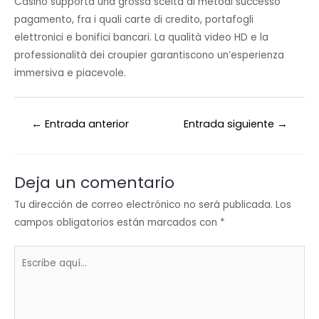
Casino supporta una grossa scelta di metodi successo
pagamento, fra i quali carte di credito, portafogli
elettronici e bonifici bancari. La qualità video HD e la
professionalità dei croupier garantiscono un’esperienza
immersiva e piacevole.
←
Entrada anterior
Entrada siguiente
→
Deja un comentario
Tu dirección de correo electrónico no será publicada.
Los
campos obligatorios están marcados con
*