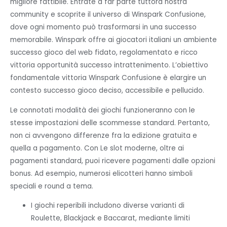
migliore fattibile. Entrate a far parte tuttora nostra
community e scoprite il universo di Winspark Confusione,
dove ogni momento può trasformarsi in una successo
memorabile. Winspark offre ai giocatori italiani un ambiente
successo gioco del web fidato, regolamentato e ricco
vittoria opportunità successo intrattenimento. L’obiettivo
fondamentale vittoria Winspark Confusione è elargire un
contesto successo gioco deciso, accessibile e pellucido.
Le connotati modalità dei giochi funzioneranno con le
stesse impostazioni delle scommesse standard. Pertanto,
non ci avvengono differenze fra la edizione gratuita e
quella a pagamento. Con Le slot moderne, oltre ai
pagamenti standard, puoi ricevere pagamenti dalle opzioni
bonus. Ad esempio, numerosi elicotteri hanno simboli
speciali e round a tema.
I giochi reperibili includono diverse varianti di
Roulette, Blackjack e Baccarat, mediante limiti