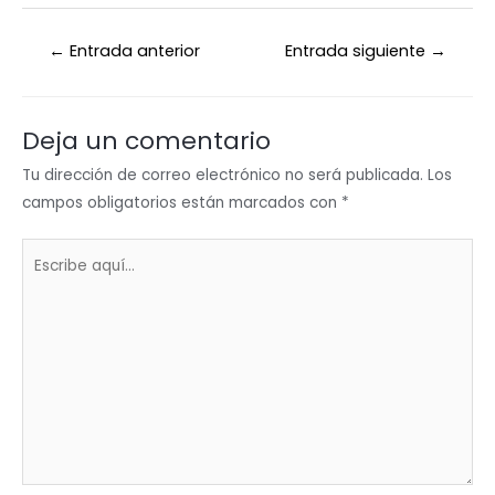
←
Entrada anterior
Entrada siguiente
→
Deja un comentario
Tu dirección de correo electrónico no será publicada.
Los
campos obligatorios están marcados con
*