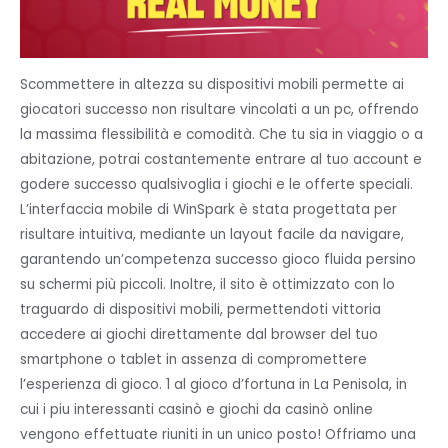
Scommettere in altezza su dispositivi mobili permette ai
giocatori successo non risultare vincolati a un pc, offrendo
la massima flessibilità e comodità. Che tu sia in viaggio o a
abitazione, potrai costantemente entrare al tuo account e
godere successo qualsivoglia i giochi e le offerte speciali.
L’interfaccia mobile di WinSpark è stata progettata per
risultare intuitiva, mediante un layout facile da navigare,
garantendo un’competenza successo gioco fluida persino
su schermi più piccoli. Inoltre, il sito è ottimizzato con lo
traguardo di dispositivi mobili, permettendoti vittoria
accedere ai giochi direttamente dal browser del tuo
smartphone o tablet in assenza di compromettere
l’esperienza di gioco. 1 al gioco d’fortuna in La Penisola, in
cui i piu interessanti casinò e giochi da casinò online
vengono effettuate riuniti in un unico posto! Offriamo una