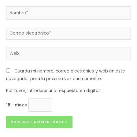
Guarda mi nombre, correo electrónico y web en este
navegador para la próxima vez que comente.
Por favor, introduce una respuesta en dígitos:
18 − diez =