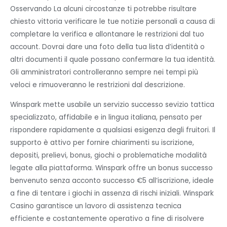
Osservando La alcuni circostanze ti potrebbe risultare
chiesto vittoria verificare le tue notizie personali a causa di
completare la verifica e allontanare le restrizioni dal tuo
account. Dovrai dare una foto della tua lista d’identità o
altri documenti il quale possano confermare la tua identità.
Gli amministratori controlleranno sempre nei tempi più
veloci e rimuoveranno le restrizioni dal descrizione.
Winspark mette usabile un servizio successo sevizio tattica
specializzato, affidabile e in lingua italiana, pensato per
rispondere rapidamente a qualsiasi esigenza degli fruitori. Il
supporto è attivo per fornire chiarimenti su iscrizione,
depositi, prelievi, bonus, giochi o problematiche modalità
legate alla piattaforma. Winspark offre un bonus successo
benvenuto senza acconto successo €5 all’iscrizione, ideale
a fine di tentare i giochi in assenza di rischi iniziali. Winspark
Casino garantisce un lavoro di assistenza tecnica
efficiente e costantemente operativo a fine di risolvere