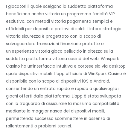
I giocatori il quale scelgono la suddetta piattaforma
beneficiano anche vittoria un programma fedeltà VIP
esclusivo, con metodi vittoria pagamento semplici e
affidabili per depositi e prelievi di soldi. L’intero strategia
vittoria sicurezza è progettato con lo scopo di
salvaguardare transazioni finanziarie protette e
un’esperienza vittoria gioco pellucido in altezza su la
suddetta piattaforma vittoria casinò del web. Winspark
Casino ha un’interfaccia intuitiva e cortese sia via desktop
quale dispositivi mobili. L’app ufficiale di WinSpark Casino è
disponibile con lo scopo di dispositivi iOS e Android,
consentendo un entrata rapido e rapido a qualsivoglia i
giochi offerti dalla piattaforma. L’app è stata sviluppata
con lo traguardo di assicurare la massima compatibilità
mediante la maggior nasce dei dispositivi mobili,
permettendo successo scommettere in assenza di
rallentamenti o problemi tecnici.