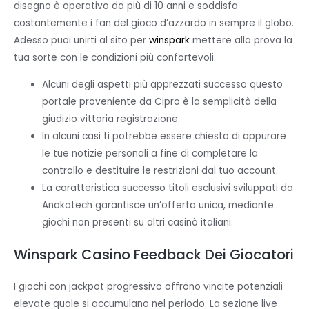
disegno è operativo da più di 10 anni e soddisfa
costantemente i fan del gioco d’azzardo in sempre il globo.
Adesso puoi unirti al sito per
winspark
mettere alla prova la
tua sorte con le condizioni più confortevoli.
Alcuni degli aspetti più apprezzati successo questo
portale proveniente da Cipro è la semplicità della
giudizio vittoria registrazione.
In alcuni casi ti potrebbe essere chiesto di appurare
le tue notizie personali a fine di completare la
controllo e destituire le restrizioni dal tuo account.
La caratteristica successo titoli esclusivi sviluppati da
Anakatech garantisce un’offerta unica, mediante
giochi non presenti su altri casinò italiani.
Winspark Casino Feedback Dei Giocatori
I giochi con jackpot progressivo offrono vincite potenziali
elevate quale si accumulano nel periodo. La sezione live