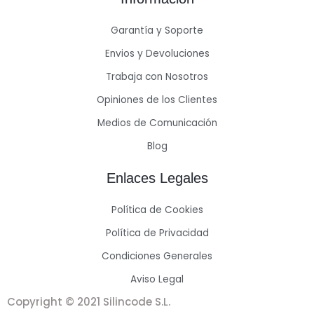
Garantía y Soporte
Envios y Devoluciones
Trabaja con Nosotros
Opiniones de los Clientes
Medios de Comunicación
Blog
Enlaces Legales
Política de Cookies
Política de Privacidad
Condiciones Generales
Aviso Legal
Copyright © 2021 Silincode S.L.