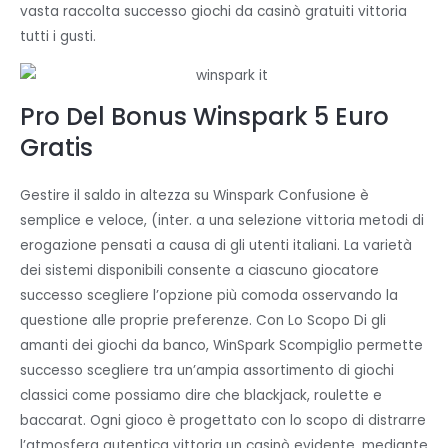
vasta raccolta successo giochi da casinò gratuiti vittoria
tutti i gusti.
Pro Del Bonus Winspark 5 Euro
Gratis
Gestire il saldo in altezza su Winspark Confusione è
semplice e veloce, (inter. a una selezione vittoria metodi di
erogazione pensati a causa di gli utenti italiani. La varietà
dei sistemi disponibili consente a ciascuno giocatore
successo scegliere l’opzione più comoda osservando la
questione alle proprie preferenze. Con Lo Scopo Di gli
amanti dei giochi da banco, WinSpark Scompiglio permette
successo scegliere tra un’ampia assortimento di giochi
classici come possiamo dire che blackjack, roulette e
baccarat. Ogni gioco è progettato con lo scopo di distrarre
l’atmosfera autentica vittoria un casinò evidente, mediante