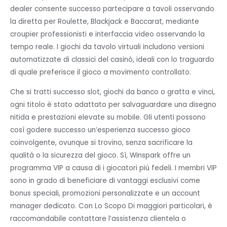
dealer consente successo partecipare a tavoli osservando
la diretta per Roulette, Blackjack e Baccarat, mediante
croupier professionisti e interfaccia video osservando la
tempo reale. I giochi da tavolo virtuali includono versioni
automatizzate di classici del casinò, ideali con lo traguardo
di quale preferisce il gioco a movimento controllato.
Che si tratti successo slot, giochi da banco o gratta e vinci,
ogni titolo è stato adattato per salvaguardare una disegno
nitida e prestazioni elevate su mobile. Gli utenti possono
così godere successo un’esperienza successo gioco
coinvolgente, ovunque si trovino, senza sacrificare la
qualità o la sicurezza del gioco. Sì, Winspark offre un
programma VIP a causa di i giocatori più fedeli. I membri VIP
sono in grado di beneficiare di vantaggi esclusivi come
bonus speciali, promozioni personalizzate e un account
manager dedicato. Con Lo Scopo Di maggiori particolari, è
raccomandabile contattare l’assistenza clientela o