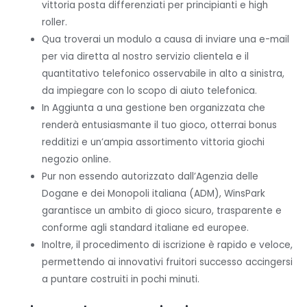
vittoria posta differenziati per principianti e high
roller.
Qua troverai un modulo a causa di inviare una e-mail
per via diretta al nostro servizio clientela e il
quantitativo telefonico osservabile in alto a sinistra,
da impiegare con lo scopo di aiuto telefonica.
In Aggiunta a una gestione ben organizzata che
renderà entusiasmante il tuo gioco, otterrai bonus
redditizi e un’ampia assortimento vittoria giochi
negozio online.
Pur non essendo autorizzato dall’Agenzia delle
Dogane e dei Monopoli italiana (ADM), WinsPark
garantisce un ambito di gioco sicuro, trasparente e
conforme agli standard italiane ed europee.
Inoltre, il procedimento di iscrizione è rapido e veloce,
permettendo ai innovativi fruitori successo accingersi
a puntare costruiti in pochi minuti.