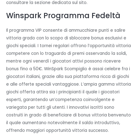
consultare la sezione dedicata sul sito.
Winspark Programma Fedeltà
Il programma VIP consente di ammucchiare punti e salire
vittoria grado con lo scopo di sbloccare bonus esclusivi e
giochi speciali. I tornei regolari offrono l’opportunità vittoria
competere con lo traguardo di premi osservando la soldi,
mentre ogni venerdì i giocatori attivi possono ricevere
bonus fino a 50€. WinSpark Scompiglio è assai celebre fra i
giocatori italiani, grazie alla sua piattaforma ricca di giochi
e alle offerte speciali vantaggiose. L’ampia gamma vittoria
giochi offerta attira sia i principianti il quale i giocatori
esperti, garantendo un’competenza coinvolgente e
variegata per tutti gli utenti. I innovativi iscritti sono
costruiti in grado di beneficiare di bonus vittoria benvenuto
il quale aumentano notevolmente il saldo introduttivo,
offrendo maggiori opportunità vittoria successo.