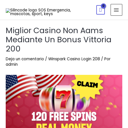
Miglior Casino Non Aams
Mediante Un Bonus Vittoria
200
Deja un comentario
/
Winspark Casino Login 208
/ Por
admin