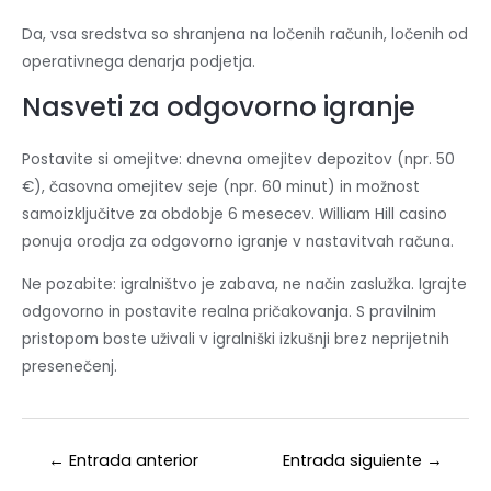
Da, vsa sredstva so shranjena na ločenih računih, ločenih od
operativnega denarja podjetja.
Nasveti za odgovorno igranje
Postavite si omejitve: dnevna omejitev depozitov (npr. 50
€), časovna omejitev seje (npr. 60 minut) in možnost
samoizključitve za obdobje 6 mesecev. William Hill casino
ponuja orodja za odgovorno igranje v nastavitvah računa.
Ne pozabite: igralništvo je zabava, ne način zaslužka. Igrajte
odgovorno in postavite realna pričakovanja. S pravilnim
pristopom boste uživali v igralniški izkušnji brez neprijetnih
presenečenj.
←
Entrada anterior
Entrada siguiente
→