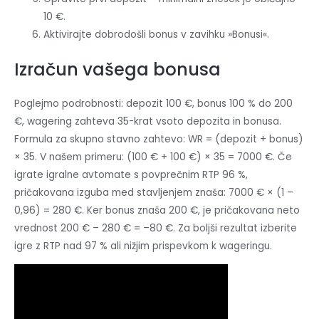
10 €.
Aktivirajte dobrodošli bonus v zavihku »Bonusi«.
Izračun vašega bonusa
Poglejmo podrobnosti: depozit 100 €, bonus 100 % do 200
€, wagering zahteva 35-krat vsoto depozita in bonusa.
Formula za skupno stavno zahtevo: WR = (depozit + bonus)
× 35. V našem primeru: (100 € + 100 €) × 35 = 7000 €. Če
igrate igralne avtomate s povprečnim RTP 96 %,
pričakovana izguba med stavljenjem znaša: 7000 € × (1 –
0,96) = 280 €. Ker bonus znaša 200 €, je pričakovana neto
vrednost 200 € – 280 € = –80 €. Za boljši rezultat izberite
igre z RTP nad 97 % ali nižjim prispevkom k wageringu.