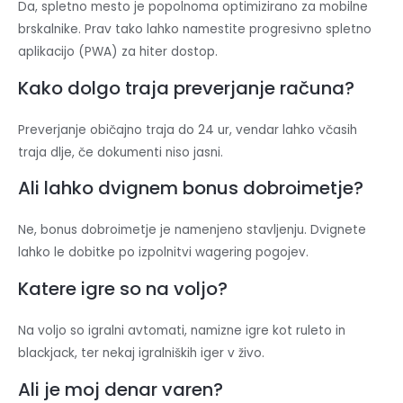
Da, spletno mesto je popolnoma optimizirano za mobilne
brskalnike. Prav tako lahko namestite progresivno spletno
aplikacijo (PWA) za hiter dostop.
Kako dolgo traja preverjanje računa?
Preverjanje običajno traja do 24 ur, vendar lahko včasih
traja dlje, če dokumenti niso jasni.
Ali lahko dvignem bonus dobroimetje?
Ne, bonus dobroimetje je namenjeno stavljenju. Dvignete
lahko le dobitke po izpolnitvi wagering pogojev.
Katere igre so na voljo?
Na voljo so igralni avtomati, namizne igre kot ruleto in
blackjack, ter nekaj igralniških iger v živo.
Ali je moj denar varen?