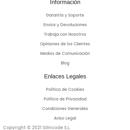
Información
Garantía y Soporte
Envios y Devoluciones
Trabaja con Nosotros
Opiniones de los Clientes
Medios de Comunicación
Blog
Enlaces Legales
Política de Cookies
Política de Privacidad
Condiciones Generales
Aviso Legal
Copyright © 2021 Silincode S.L.