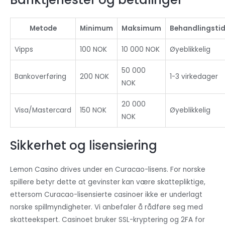
Metode
Minimum
Maksimum
Behandlingsti
Vipps
100 NOK
10 000 NOK
Øyeblikkelig
50 000
Bankoverføring
200 NOK
1-3 virkedager
NOK
20 000
Visa/Mastercard
150 NOK
Øyeblikkelig
NOK
Sikkerhet og lisensiering
Lemon Casino drives under en Curacao-lisens. For norske
spillere betyr dette at gevinster kan være skattepliktige,
ettersom Curacao-lisensierte casinoer ikke er underlagt
norske spillmyndigheter. Vi anbefaler å rådføre seg med
skatteekspert. Casinoet bruker SSL-kryptering og 2FA for