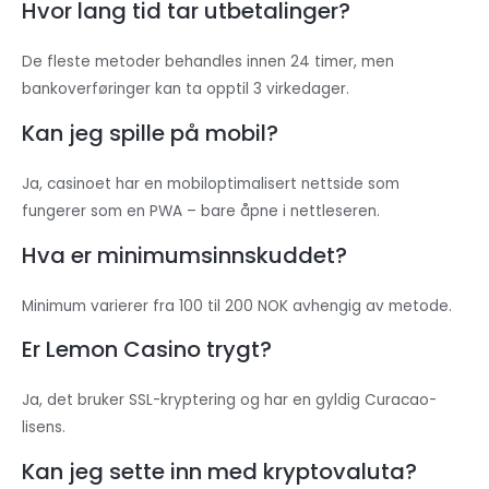
Hvor lang tid tar utbetalinger?
De fleste metoder behandles innen 24 timer, men
bankoverføringer kan ta opptil 3 virkedager.
Kan jeg spille på mobil?
Ja, casinoet har en mobiloptimalisert nettside som
fungerer som en PWA – bare åpne i nettleseren.
Hva er minimumsinnskuddet?
Minimum varierer fra 100 til 200 NOK avhengig av metode.
Er Lemon Casino trygt?
Ja, det bruker SSL-kryptering og har en gyldig Curacao-
lisens.
Kan jeg sette inn med kryptovaluta?