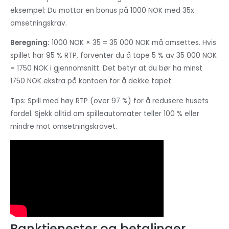
eksempel: Du mottar en bonus på 1000 NOK med 35x
omsetningskrav.
Beregning:
1000 NOK × 35 = 35 000 NOK må omsettes. Hvis
spillet har 95 % RTP, forventer du å tape 5 % av 35 000 NOK
= 1750 NOK i gjennomsnitt. Det betyr at du bør ha minst
1750 NOK ekstra på kontoen for å dekke tapet.
Tips: Spill med høy RTP (over 97 %) for å redusere husets
fordel. Sjekk alltid om spilleautomater teller 100 % eller
mindre mot omsetningskravet.
Banktjenester og betalinger