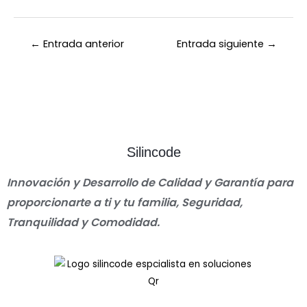
←
Entrada anterior
Entrada siguiente
→
Silincode
Innovación y Desarrollo de Calidad y Garantía para
proporcionarte a ti y tu familia, Seguridad,
Tranquilidad y Comodidad.