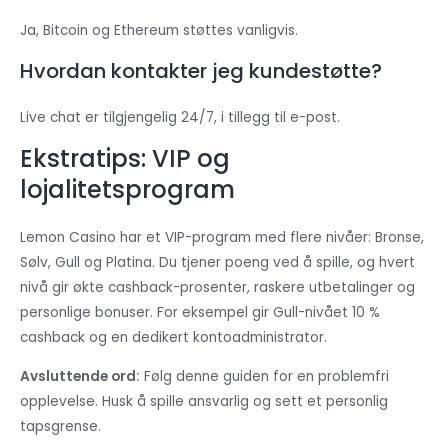
Ja, Bitcoin og Ethereum støttes vanligvis.
Hvordan kontakter jeg kundestøtte?
Live chat er tilgjengelig 24/7, i tillegg til e-post.
Ekstratips: VIP og
lojalitetsprogram
Lemon Casino har et VIP-program med flere nivåer: Bronse,
Sølv, Gull og Platina. Du tjener poeng ved å spille, og hvert
nivå gir økte cashback-prosenter, raskere utbetalinger og
personlige bonuser. For eksempel gir Gull-nivået 10 %
cashback og en dedikert kontoadministrator.
Avsluttende ord:
Følg denne guiden for en problemfri
opplevelse. Husk å spille ansvarlig og sett et personlig
tapsgrense.