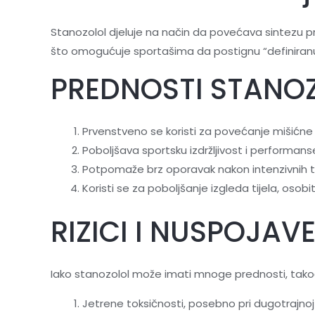
Stanozolol djeluje na način da povećava sintezu p
što omogućuje sportašima da postignu “definiranu
PREDNOSTI STANO
Prvenstveno se koristi za povećanje mišićn
Poboljšava sportsku izdržljivost i performans
Potpomaže brz oporavak nakon intenzivnih t
Koristi se za poboljšanje izgleda tijela, osob
RIZICI I NUSPOJAV
Iako stanozolol može imati mnoge prednosti, također
Jetrene toksičnosti, posebno pri dugotrajnoj