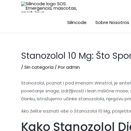
Silincode
Sobre Nosotros
Stanozolol 10 Mg: Što Spor
/
Sin categoría
/ Por
admin
Stanozolol, poznat i pod imenom Winstrol, je sintets
povećanje snage, izdržljivosti i lean mišićne mase,
članku, istražujemo učinke stanozolola, njegovu prim
Ako želite saznati više o Stanozolol 10 Mg, posjetit
Kako Stanozolol Dj