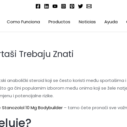
Como Funciona
Productos
Noticias
Ayuda
taši Trebaju Znati
ki anabolički steroid koji se često koristi među sportašima i 
 što ga čini popularnim izborom među onima koji se žele natj
jenu i potencijalne rizike.
e
Stanozolol 10 Mg Bodybuilder
– tamo ćete pronaći sve važn
eluje?