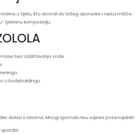
roteina u tijelu, što dovodi do bržeg oporavka i rasta miši
” tjelesnu kompoziciju.
ZOLOLA
e mase bez zadržavanja vode.
e.
reninga.
ito u bodybuildingu.
E
 dolazi s rizicima. Mnogi sportaši nisu svjesni potencijalnih
 uporabi.