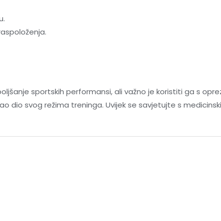
u.
 raspoloženja.
šanje sportskih performansi, ali važno je koristiti ga s oprez
o dio svog režima treninga. Uvijek se savjetujte s medicinsk