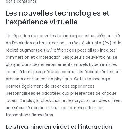
défis constants.
Les nouvelles technologies et
l’expérience virtuelle
L’intégration de nouvelles technologies est un élément clé
de l’évolution du brutal casino. La réalité virtuelle (RV) et la
réalité augmentée (RA) offrent des possibilités inédites
d’immersion et d’interaction. Les joueurs peuvent ainsi se
plonger dans des environnements virtuels hyperréalistes,
jouant à leurs jeux préférés comme s’ils étaient réellement
présents dans un casino physique. Cette technologie
permet également de créer des expériences
personnalisées et adaptées aux préférences de chaque
joueur. De plus, la blockchain et les cryptomonnaies offrent
une sécurité accrue et une transparence dans les
transactions financières.
Le streaming en direct et l’interaction