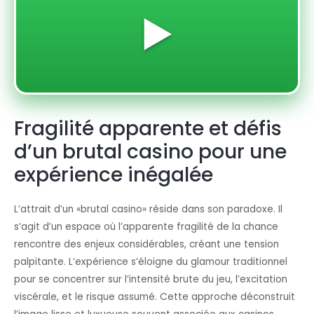
▶️
Fragilité apparente et défis
d’un brutal casino pour une
expérience inégalée
L’attrait d’un «brutal casino» réside dans son paradoxe. Il
s’agit d’un espace où l’apparente fragilité de la chance
rencontre des enjeux considérables, créant une tension
palpitante. L’expérience s’éloigne du glamour traditionnel
pour se concentrer sur l’intensité brute du jeu, l’excitation
viscérale, et le risque assumé. Cette approche déconstruit