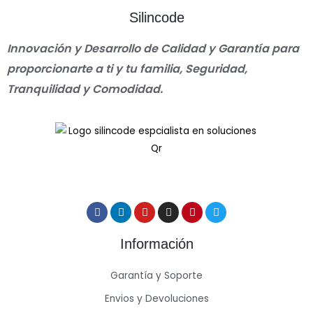
Silincode
Innovación y Desarrollo de Calidad y Garantía para
proporcionarte a ti y tu familia, Seguridad,
Tranquilidad y Comodidad.
Información
Garantía y Soporte
Envios y Devoluciones