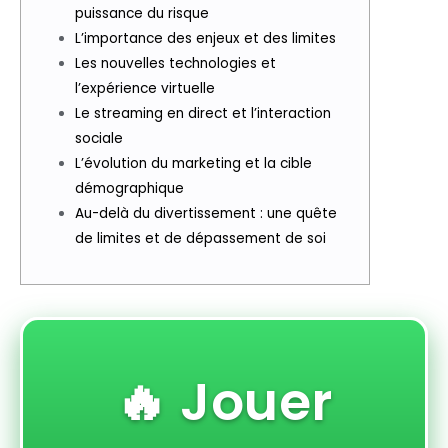
puissance du risque
L’importance des enjeux et des limites
Les nouvelles technologies et
l’expérience virtuelle
Le streaming en direct et l’interaction
sociale
L’évolution du marketing et la cible
démographique
Au-delà du divertissement : une quête
de limites et de dépassement de soi
🔥 Jouer