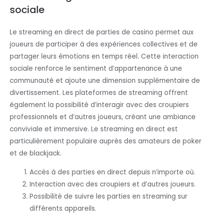
sociale
Le streaming en direct de parties de casino permet aux
joueurs de participer à des expériences collectives et de
partager leurs émotions en temps réel. Cette interaction
sociale renforce le sentiment d’appartenance à une
communauté et ajoute une dimension supplémentaire de
divertissement. Les plateformes de streaming offrent
également la possibilité d’interagir avec des croupiers
professionnels et d’autres joueurs, créant une ambiance
conviviale et immersive. Le streaming en direct est
particulièrement populaire auprès des amateurs de poker
et de blackjack.
Accès à des parties en direct depuis n’importe où.
Interaction avec des croupiers et d’autres joueurs.
Possibilité de suivre les parties en streaming sur
différents appareils.