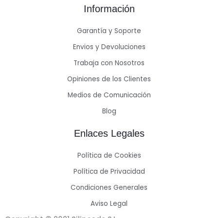
Información
Garantía y Soporte
Envios y Devoluciones
Trabaja con Nosotros
Opiniones de los Clientes
Medios de Comunicación
Blog
Enlaces Legales
Política de Cookies
Política de Privacidad
Condiciones Generales
Aviso Legal