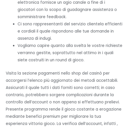
elettronica fornisce un agio canale a fine di i
giocatori con lo scopo di guadagnare assistenza o
somministrare feedback.
Ci sono rappresentanti del servizio clientela efficienti
e cordiali il quale rispondono alle tue domande in
assenza di indugi.
Vogliamo capire quanto alla svelta le vostre richieste
verranno gestite, soprattutto nel attimo in i quali
siete costruiti in un round di gioco.
Visita la sezione pagamenti nello shop del casinò per
accorgersi l’elenco più aggiornato dei metodi accettabili.
Assicurati il quale tutti i dati forniti sono corretti; in caso
contrario, potrebbero sorgere complicazioni durante la
controllo dell’account o non appena si effettuano prelievi.
Presente programma rende il gioco costante a erogazione
mediante benefici premium per migliorare la tua
esperienza vittoria gioco. La verifica dell’account, infatti ,