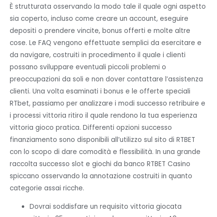
È strutturata osservando la modo tale il quale ogni aspetto
sia coperto, incluso come creare un account, eseguire
depositi o prendere vincite, bonus offerti e molte altre
cose. Le FAQ vengono effettuate semplici da esercitare e
da navigare, costruiti in procedimento il quale i clienti
possano sviluppare eventuali piccoli problemi o
preoccupazioni da soli e non dover contattare l’assistenza
clienti. Una volta esaminati i bonus e le offerte speciali
RTbet, passiamo per analizzare i modi successo retribuire e
i processi vittoria ritiro il quale rendono la tua esperienza
vittoria gioco pratica. Differenti opzioni successo
finanziamento sono disponibili all’utilizzo sul sito di RTBET
con lo scopo di dare comodità e flessibilità. In una grande
raccolta successo slot e giochi da banco RTBET Casino
spiccano osservando la annotazione costruiti in quanto
categorie assai ricche.
Dovrai soddisfare un requisito vittoria giocata