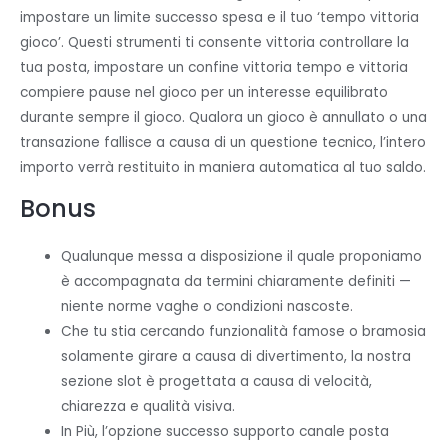
impostare un limite successo spesa e il tuo ‘tempo vittoria
gioco’. Questi strumenti ti consente vittoria controllare la
tua posta, impostare un confine vittoria tempo e vittoria
compiere pause nel gioco per un interesse equilibrato
durante sempre il gioco. Qualora un gioco è annullato o una
transazione fallisce a causa di un questione tecnico, l’intero
importo verrà restituito in maniera automatica al tuo saldo.
Bonus
Qualunque messa a disposizione il quale proponiamo
è accompagnata da termini chiaramente definiti —
niente norme vaghe o condizioni nascoste.
Che tu stia cercando funzionalità famose o bramosia
solamente girare a causa di divertimento, la nostra
sezione slot è progettata a causa di velocità,
chiarezza e qualità visiva.
In Più, l’opzione successo supporto canale posta