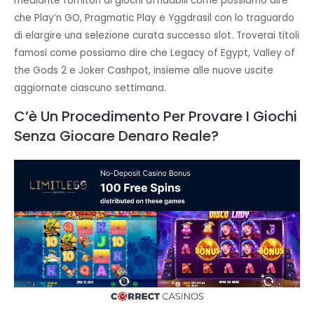
mediante fornitori di giochi affidabili come possiamo dire
che Play’n GO, Pragmatic Play e Yggdrasil con lo traguardo
di elargire una selezione curata successo slot. Troverai titoli
famosi come possiamo dire che Legacy of Egypt, Valley of
the Gods 2 e Joker Cashpot, insieme alle nuove uscite
aggiornate ciascuno settimana.
C’è Un Procedimento Per Provare I Giochi
Senza Giocare Denaro Reale?