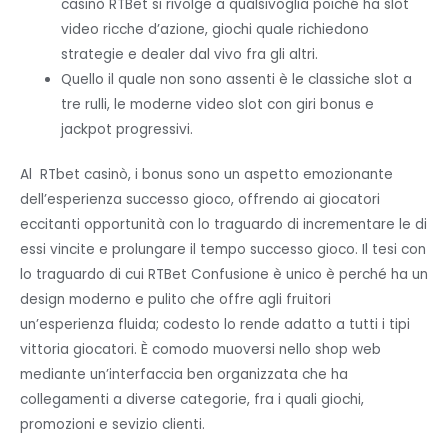
casinò RTBet si rivolge a qualsivoglia poiché ha slot
video ricche d’azione, giochi quale richiedono
strategie e dealer dal vivo fra gli altri.
Quello il quale non sono assenti è le classiche slot a
tre rulli, le moderne video slot con giri bonus e
jackpot progressivi.
Al RTbet casinò, i bonus sono un aspetto emozionante
dell’esperienza successo gioco, offrendo ai giocatori
eccitanti opportunità con lo traguardo di incrementare le di
essi vincite e prolungare il tempo successo gioco. Il tesi con
lo traguardo di cui RTBet Confusione è unico è perché ha un
design moderno e pulito che offre agli fruitori
un’esperienza fluida; codesto lo rende adatto a tutti i tipi
vittoria giocatori. È comodo muoversi nello shop web
mediante un’interfaccia ben organizzata che ha
collegamenti a diverse categorie, fra i quali giochi,
promozioni e sevizio clienti.