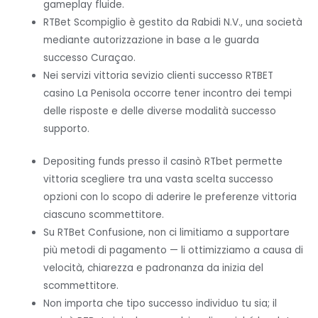
gameplay fluide.
RTBet Scompiglio è gestito da Rabidi N.V., una società
mediante autorizzazione in base a le guarda
successo Curaçao.
Nei servizi vittoria sevizio clienti successo RTBET
casino La Penisola occorre tener incontro dei tempi
delle risposte e delle diverse modalità successo
supporto.
Depositing funds presso il casinò RTbet permette
vittoria scegliere tra una vasta scelta successo
opzioni con lo scopo di aderire le preferenze vittoria
ciascuno scommettitore.
Su RTBet Confusione, non ci limitiamo a supportare
più metodi di pagamento — li ottimizziamo a causa di
velocità, chiarezza e padronanza da inizia del
scommettitore.
Non importa che tipo successo individuo tu sia; il