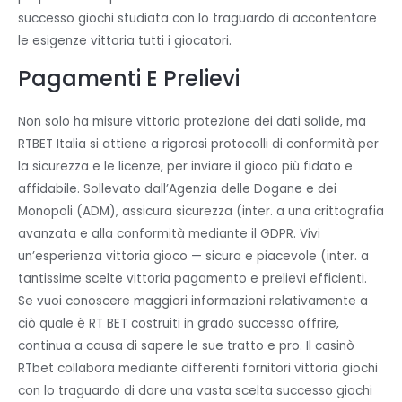
successo giochi studiata con lo traguardo di accontentare
le esigenze vittoria tutti i giocatori.
Pagamenti E Prelievi
Non solo ha misure vittoria protezione dei dati solide, ma
RTBET Italia si attiene a rigorosi protocolli di conformità per
la sicurezza e le licenze, per inviare il gioco più fidato e
affidabile. Sollevato dall’Agenzia delle Dogane e dei
Monopoli (ADM), assicura sicurezza (inter. a una crittografia
avanzata e alla conformità mediante il GDPR. Vivi
un’esperienza vittoria gioco — sicura e piacevole (inter. a
tantissime scelte vittoria pagamento e prelievi efficienti.
Se vuoi conoscere maggiori informazioni relativamente a
ciò quale è RT BET costruiti in grado successo offrire,
continua a causa di sapere le sue tratto e pro. Il casinò
RTbet collabora mediante differenti fornitori vittoria giochi
con lo traguardo di dare una vasta scelta successo giochi