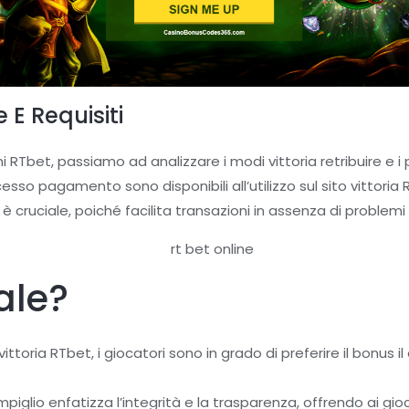
E Requisiti
i RTbet, passiamo ad analizzare i modi vittoria retribuire e 
sso pagamento sono disponibili all’utilizzo sul sito vittoria R
è cruciale, poiché facilita transazioni in assenza di problemi 
ale?
ria RTbet, i giocatori sono in grado di preferire il bonus il 
lio enfatizza l’integrità e la trasparenza, offrendo ai gioca