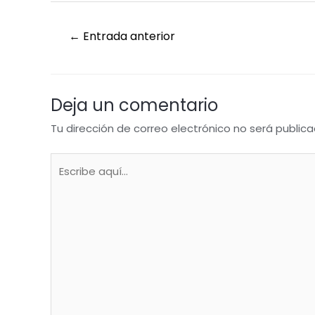
←
Entrada anterior
Deja un comentario
Tu dirección de correo electrónico no será publica