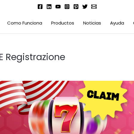
Como Funciona
Productos
Noticias
Ayuda
E Registrazione