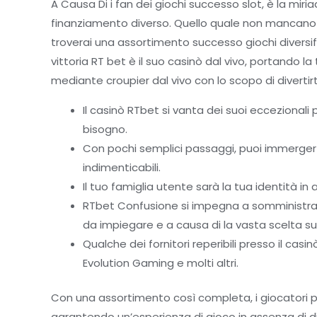
A Causa Di i fan dei giochi successo slot, è la miri
finanziamento diverso. Quello quale non mancano è le
troverai una assortimento successo giochi diversif
vittoria RT bet è il suo casinò dal vivo, portando 
mediante croupier dal vivo con lo scopo di divertirti
Il casinò RTbet si vanta dei suoi eccezionali
bisogno.
Con pochi semplici passaggi, puoi immergerti
indimenticabili.
Il tuo famiglia utente sarà la tua identità 
RTbet Confusione si impegna a somministrare
da impiegare e a causa di la vasta scelta s
Qualche dei fornitori reperibili presso il ca
Evolution Gaming e molti altri.
Con una assortimento così completa, i giocatori po
garantendo un’esperienza di gioco in assenza di dist