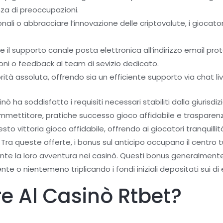
enza di preoccupazioni.
zionali o abbracciare l’innovazione delle criptovalute, i gioca
il supporto canale posta elettronica all’indirizzo email prot
i o feedback al team di sevizio dedicato.
iorità assoluta, offrendo sia un efficiente supporto via chat l
ò ha soddisfatto i requisiti necessari stabiliti dalla giurisdiz
mmettitore, pratiche successo gioco affidabile e trasparenz
esto vittoria gioco affidabile, offrendo ai giocatori tranqu
Tra queste offerte, i bonus sul anticipo occupano il centro 
rante la loro avventura nei casinò. Questi bonus generalment
 o nientemeno triplicando i fondi iniziali depositati sui di 
 Al Casinò Rtbet?