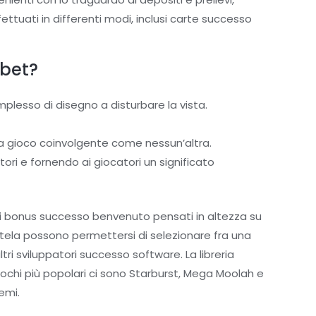
ettuati in differenti modi, inclusi carte successo
tbet?
mplesso di disegno a disturbare la vista.
oria gioco coinvolgente come nessun’altra.
ori e fornendo ai giocatori un significato
nti bonus successo benvenuto pensati in altezza su
ntela possono permettersi di selezionare fra una
ltri sviluppatori successo software. La libreria
 i giochi più popolari ci sono Starburst, Mega Moolah e
emi.