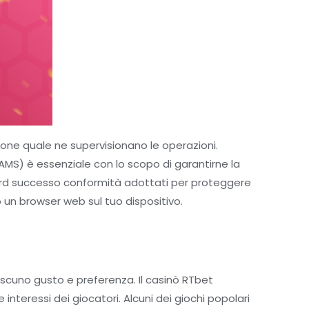
ione quale ne supervisionano le operazioni.
(AAMS) è essenziale con lo scopo di garantirne la
andard successo conformità adottati per proteggere
do un browser web sul tuo dispositivo.
ascuno gusto e preferenza. Il casinò RTbet
teressi dei giocatori. Alcuni dei giochi popolari