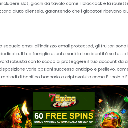
udere slot, giochi da tavolo come il blackjack e la roulette, i
vittoria aiuto clientela, garantendo che i giocatori ricevan
 sequela email all’indirizzo email protected, gli fruitori so
dicato. Il tuo famiglia utente sarà la tua identità su tutta 
rd robusta con lo scopo di proteggere il tuo account da a
a disposizione varie opzioni successo anticipo e prelievo, co
er, metodi di bonifico bancario e criptovalute come Bitcoin e