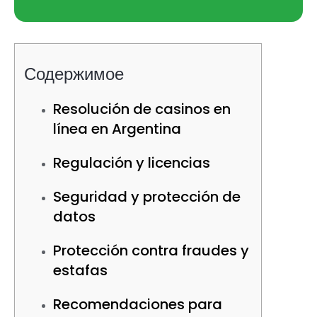
Содержимое
Resolución de casinos en
línea en Argentina
Regulación y licencias
Seguridad y protección de
datos
Protección contra fraudes y
estafas
Recomendaciones para