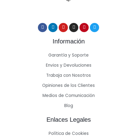
Información
Garantía y Soporte
Envios y Devoluciones
Trabaja con Nosotros
Opiniones de los Clientes
Medios de Comunicación
Blog
Enlaces Legales
Política de Cookies