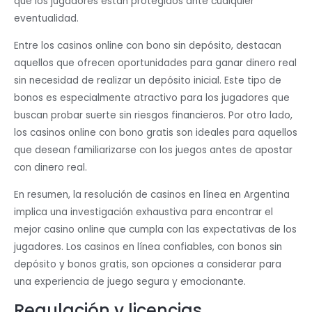
que los jugadores están protegidos ante cualquier
eventualidad.
Entre los casinos online con bono sin depósito, destacan
aquellos que ofrecen oportunidades para ganar dinero real
sin necesidad de realizar un depósito inicial. Este tipo de
bonos es especialmente atractivo para los jugadores que
buscan probar suerte sin riesgos financieros. Por otro lado,
los casinos online con bono gratis son ideales para aquellos
que desean familiarizarse con los juegos antes de apostar
con dinero real.
En resumen, la resolución de casinos en línea en Argentina
implica una investigación exhaustiva para encontrar el
mejor casino online que cumpla con las expectativas de los
jugadores. Los casinos en línea confiables, con bonos sin
depósito y bonos gratis, son opciones a considerar para
una experiencia de juego segura y emocionante.
Regulación y licencias