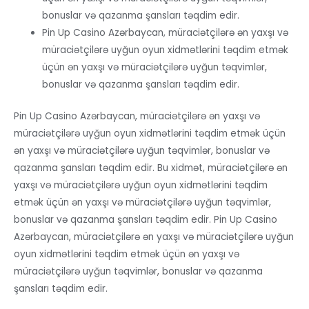
bonuslar və qazanma şansları təqdim edir.
Pin Up Casino Azərbaycan, müraciətçilərə ən yaxşı və
müraciətçilərə uyğun oyun xidmətlərini təqdim etmək
üçün ən yaxşı və müraciətçilərə uyğun təqvimlər,
bonuslar və qazanma şansları təqdim edir.
Pin Up Casino Azərbaycan, müraciətçilərə ən yaxşı və
müraciətçilərə uyğun oyun xidmətlərini təqdim etmək üçün
ən yaxşı və müraciətçilərə uyğun təqvimlər, bonuslar və
qazanma şansları təqdim edir. Bu xidmət, müraciətçilərə ən
yaxşı və müraciətçilərə uyğun oyun xidmətlərini təqdim
etmək üçün ən yaxşı və müraciətçilərə uyğun təqvimlər,
bonuslar və qazanma şansları təqdim edir. Pin Up Casino
Azərbaycan, müraciətçilərə ən yaxşı və müraciətçilərə uyğun
oyun xidmətlərini təqdim etmək üçün ən yaxşı və
müraciətçilərə uyğun təqvimlər, bonuslar və qazanma
şansları təqdim edir.