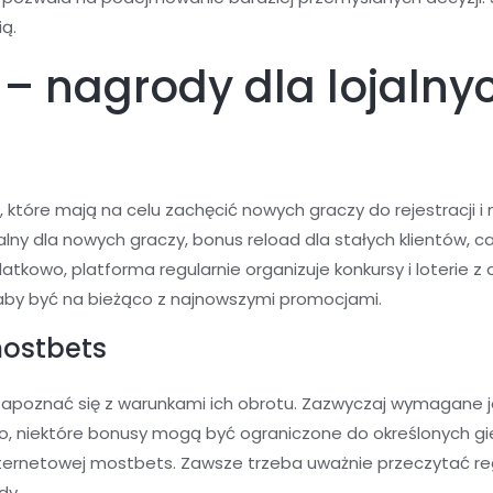
ą.
– nagrody dla lojalny
, które mają na celu zachęcić nowych graczy do rejestracji 
y dla nowych graczy, bonus reload dla stałych klientów, c
kowo, platforma regularnie organizuje konkursy i loterie z 
 aby być na bieżąco z najnowszymi promocjami.
ostbets
zapoznać się z warunkami ich obrotu. Zazwyczaj wymagane je
 niektóre bonusy mogą być ograniczone do określonych gie
nternetowej mostbets. Zawsze trzeba uważnie przeczytać re
dy.