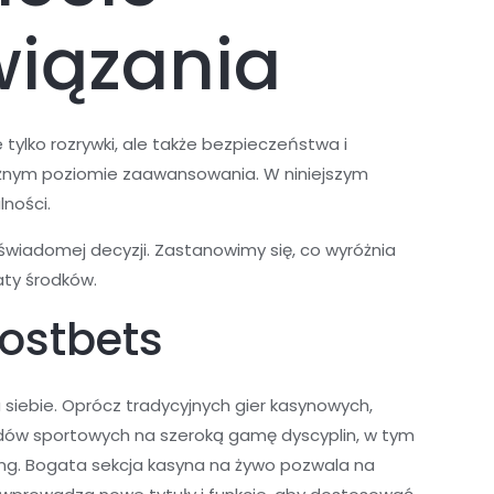
wiązania
tylko rozrywki, ale także bezpieczeństwa i
 różnym poziomie zaawansowania. W niniejszym
lności.
iadomej decyzji. Zastanowimy się, co wyróżnia
aty środków.
ostbets
a siebie. Oprócz tradycyjnych gier kasynowych,
kładów sportowych na szeroką gamę dyscyplin, w tym
ming. Bogata sekcja kasyna na żywo pozwala na