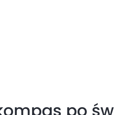
 kompas po św