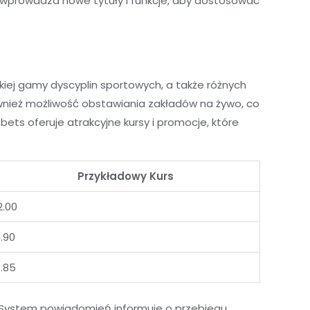
ie wprowadza nowe tytuły i funkcje, aby dostosować
iej gamy dyscyplin sportowych, a także różnych
również możliwość obstawiania zakładów na żywo, co
ts oferuje atrakcyjne kursy i promocje, które
Przykładowy Kurs
2.00
1.90
1.85
. System powiadomień informuje o przebiegu