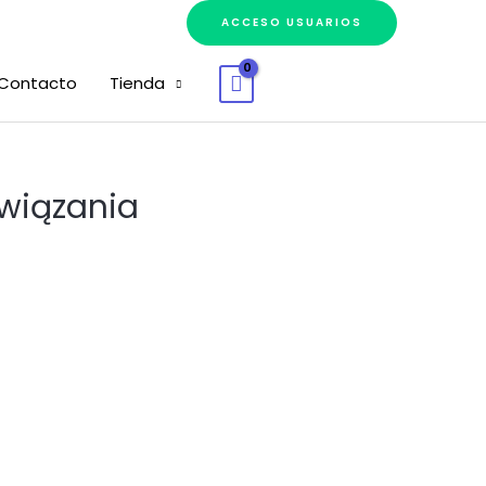
ACCESO USUARIOS
Contacto
Tienda
związania