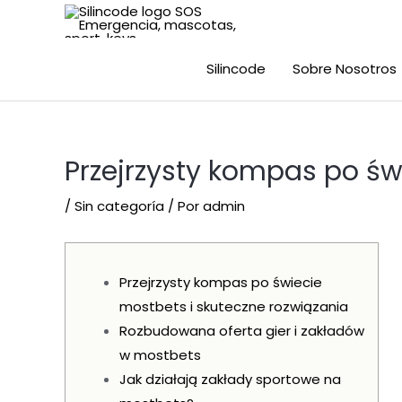
Silincode
Sobre Nosotros
Przejrzysty kompas po św
/
Sin categoría
/ Por
admin
Przejrzysty kompas po świecie
mostbets i skuteczne rozwiązania
Rozbudowana oferta gier i zakładów
w mostbets
Jak działają zakłady sportowe na