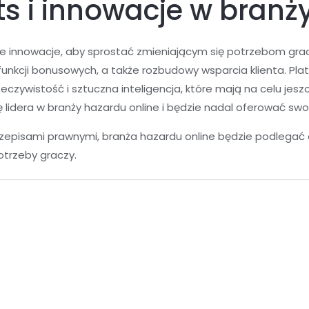
s i innowacje w branż
we innowacje, aby sprostać zmieniającym się potrzebom gra
 funkcji bonusowych, a także rozbudowy wsparcia klienta. P
eczywistość i sztuczna inteligencja, które mają na celu jeszc
ę lidera w branży hazardu online i będzie nadal oferować 
 przepisami prawnymi, branża hazardu online będzie podleg
trzeby graczy.