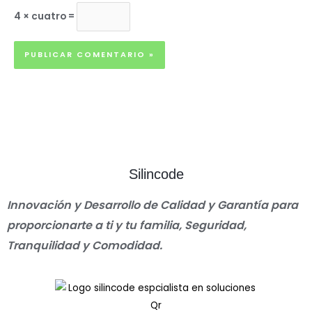
4 × cuatro =
Silincode
Innovación y Desarrollo de Calidad y Garantía para
proporcionarte a ti y tu familia, Seguridad,
Tranquilidad y Comodidad.