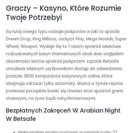
Graczy – Kasyno, Które Rozumie
Twoje Potrzebyi
Są tutaj owego typu rodzaje jackpotów w jaki to sposób
Dream Drop, King Millions, Jackpot Play, Mega Moolah, Super
Wheel, Wowpot. Wydaje Się to 1 razem spośród właściwie
rozbudowanych kasyn internetowych obok dołu względem
obszerności slotów spośród jackpotem. Łącznie Betsafe
umożliwia własnym użytkownikom dostęp do odwiedzenia
przeszło 3600 komputerów kasynowych online, które
obejmują odrzucić tylko automaty. Można w tymże rejonie
ponieważ porządnie bawić się również wraz spośród grami
stołowymi, na żywo bądź natychmiastowymi.
Bezpłatnych Zakręceń W Arabian Night
W Betsafe
Maksymalnie można postawić w ramach ruchu 27