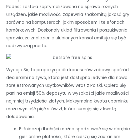
Podest została zoptymalizowana na sprawa różnych
urządzeń, jakie możliwości zapewnia znakomitą jakość gry
zarówno na komputerach, jakim sposobem i telefonach
komórkowych. Doskonały układ filtrowania i poszukiwania
sprawia, że znalezienie ulubionych konsol emituje się być
nadzwyczaj proste.
Wydaje Się to propozycja dla koneserów zabawy spośród
dealerami na żywo, która jest dostępna jedynie dla nowo
zarejestrowanych użytkowników wraz z Polski. Opiera Się
pani na emisji 50% depozytu w wysokości jakie możliwości
najmniej trzydzieści złotych. Maksymalna kwota upominku
może wynieść pięć stów zł, które sumują się z kwotą
doładowania.
Bliźniaczej dbałości można spodziewać się w obrębie
gier online płatności, które cieszą się zaufaniem