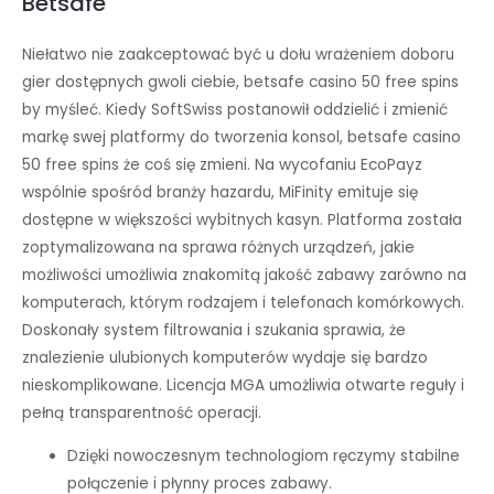
Betsafe
Niełatwo nie zaakceptować być u dołu wrażeniem doboru
gier dostępnych gwoli ciebie, betsafe casino 50 free spins
by myśleć. Kiedy SoftSwiss postanowił oddzielić i zmienić
markę swej platformy do tworzenia konsol, betsafe casino
50 free spins że coś się zmieni. Na wycofaniu EcoPayz
wspólnie spośród branży hazardu, MiFinity emituje się
dostępne w większości wybitnych kasyn. Platforma została
zoptymalizowana na sprawa różnych urządzeń, jakie
możliwości umożliwia znakomitą jakość zabawy zarówno na
komputerach, którym rodzajem i telefonach komórkowych.
Doskonały system filtrowania i szukania sprawia, że
znalezienie ulubionych komputerów wydaje się bardzo
nieskomplikowane. Licencja MGA umożliwia otwarte reguły i
pełną transparentność operacji.
Dzięki nowoczesnym technologiom ręczymy stabilne
połączenie i płynny proces zabawy.