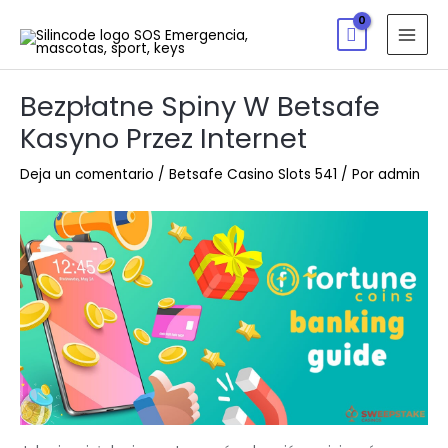
Bezpłatne Spiny W Betsafe
Kasyno Przez Internet
Deja un comentario
/
Betsafe Casino Slots 541
/ Por
admin