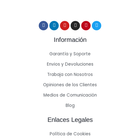
Información
Garantía y Soporte
Envios y Devoluciones
Trabaja con Nosotros
Opiniones de los Clientes
Medios de Comunicación
Blog
Enlaces Legales
Política de Cookies