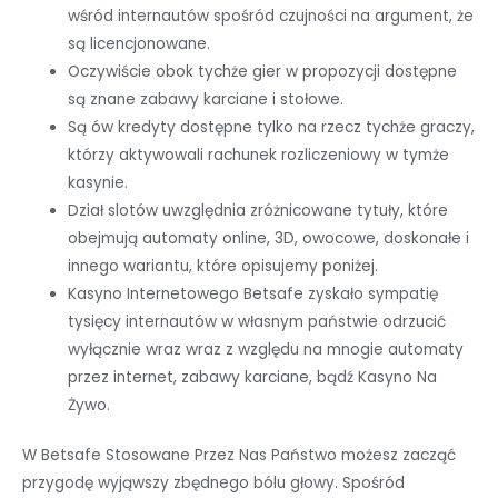
wśród internautów spośród czujności na argument, że
są licencjonowane.
Oczywiście obok tychże gier w propozycji dostępne
są znane zabawy karciane i stołowe.
Są ów kredyty dostępne tylko na rzecz tychże graczy,
którzy aktywowali rachunek rozliczeniowy w tymże
kasynie.
Dział slotów uwzględnia zróżnicowane tytuły, które
obejmują automaty online, 3D, owocowe, doskonałe i
innego wariantu, które opisujemy poniżej.
Kasyno Internetowego Betsafe zyskało sympatię
tysięcy internautów w własnym państwie odrzucić
wyłącznie wraz wraz z względu na mnogie automaty
przez internet, zabawy karciane, bądź Kasyno Na
Żywo.
W Betsafe Stosowane Przez Nas Państwo możesz zacząć
przygodę wyjąwszy zbędnego bólu głowy. Spośród