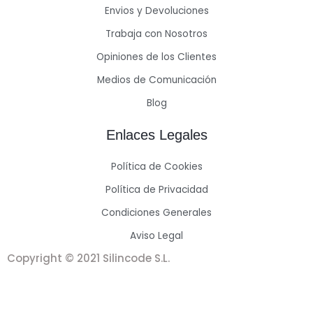
Envios y Devoluciones
Trabaja con Nosotros
Opiniones de los Clientes
Medios de Comunicación
Blog
Enlaces Legales
Política de Cookies
Política de Privacidad
Condiciones Generales
Aviso Legal
Copyright © 2021 Silincode S.L.