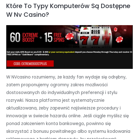
Które To Typy Komputerów Są Dostępne
W Nv Casino?
W NVcasino rozumiemy, że każdy fan wydaje się odrębny,
zatem proponujemy ogromny zakres możliwości
dostosowanych do indywidualnych preferencji i stylu
rozrywki. Nasza platforma jest systematycznie
aktualizowana, żeby zapewnić najświeższe procedury i
innowacje w świecie hazardu online. Jeśli ciągle myślisz się
ponad założeniem konta bankowego, powinno się
skorzystać z bonusu powitalnego albo systemu kodowania