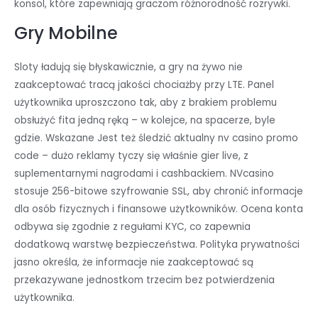
konsol, które zapewniają graczom różnorodność rozrywki.
Gry Mobilne
Sloty ładują się błyskawicznie, a gry na żywo nie
zaakceptować tracą jakości chociażby przy LTE. Panel
użytkownika uproszczono tak, aby z brakiem problemu
obsłużyć fita jedną ręką – w kolejce, na spacerze, byle
gdzie. Wskazane Jest też śledzić aktualny nv casino promo
code – dużo reklamy tyczy się właśnie gier live, z
suplementarnymi nagrodami i cashbackiem. NVcasino
stosuje 256-bitowe szyfrowanie SSL, aby chronić informacje
dla osób fizycznych i finansowe użytkowników. Ocena konta
odbywa się zgodnie z regułami KYC, co zapewnia
dodatkową warstwę bezpieczeństwa. Polityka prywatności
jasno określa, że informacje nie zaakceptować są
przekazywane jednostkom trzecim bez potwierdzenia
użytkownika.