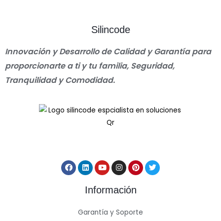
Silincode
Innovación y Desarrollo de Calidad y Garantía para
proporcionarte a ti y tu familia, Seguridad,
Tranquilidad y Comodidad.
Información
Garantía y Soporte