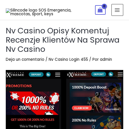
Nv Casino Opisy Komentuj
Recenzje Klientów Na Sprawa
Nv Casino
Deja un comentario
/
Nv Casino Login 455
/ Por
admin