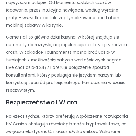
najwyższym pułapie. Od Momentu szybkich czasów
ładowania, przez intuicyjną nawigację, według wyraźne
grafy – wszystko zostało zoptymalizowane pod kątem
mobilnej zabawy w kasynie.
Game Hall to główna dział kasyna, w której znajdują się
automaty do rozrywki, najpopularniejsze sloty i gry rodzaju
crash. W zakładce Tournaments można brać udział w
turniejach z możliwością nabycia wartościowych nagród.
Live chat działa 24/7 i oferuje połączenie spośród
konsultantami, którzy posługują się językiem naszym lub
korzystają spośród profesjonalnego tłumaczenia w czasie
rzeczywistym.
Bezpieczeństwo I Wiara
Na Rzecz tychże, którzy preferują współczesne rozwiązania,
NV Casino obsługuje również płatności kryptowalutowe, co
zwiększa elastyczność i luksus użytkowników. Wskazane