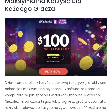
Maksymalna Korzyść Dla
Każdego Gracza
Dzięki temu możesz liczyć na uczciwą rozgrywkę, efektywne
animacje i maksymalną płynność – zarówno za pomocą
komputera, w jaki sposób i w aplikacji mobilnej NVcasino.
Niezależnie od czasu tegoż, lub pragniesz grać w automaty,
rozrywki stołowe, lub kasyno na żywo, wydajność zostaje na