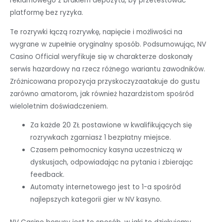
reklamowego z brakiem depozytu, by przetestować
platformę bez ryzyka.
Te rozrywki łączą rozrywkę, napięcie i możliwości na
wygrane w zupełnie oryginalny sposób. Podsumowując, NV
Casino Official weryfikuje się w charakterze doskonały
serwis hazardowy na rzecz różnego wariantu zawodników.
Zróżnicowana propozycja przyskoczyzaatakuje do gustu
zarówno amatorom, jak również hazardzistom spośród
wieloletnim doświadczeniem.
Za każde 20 ZŁ postawione w kwalifikujących się
rozrywkach zgarniasz 1 bezpłatny miejsce.
Czasem pełnomocnicy kasyna uczestniczą w
dyskusjach, odpowiadając na pytania i zbierając
feedback.
Automaty internetowego jest to 1-a spośród
najlepszych kategorii gier w NV kasyno.