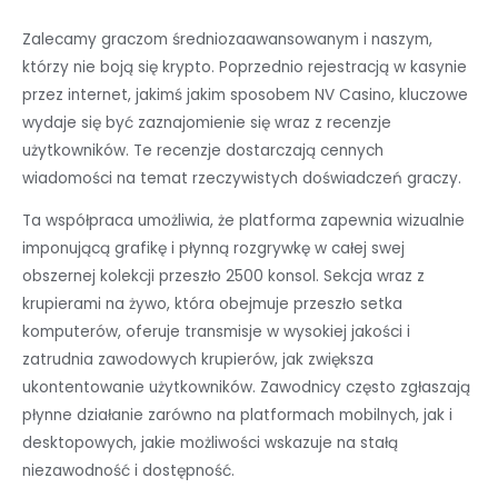
Zalecamy graczom średniozaawansowanym i naszym,
którzy nie boją się krypto. Poprzednio rejestracją w kasynie
przez internet, jakimś jakim sposobem NV Casino, kluczowe
wydaje się być zaznajomienie się wraz z recenzje
użytkowników. Te recenzje dostarczają cennych
wiadomości na temat rzeczywistych doświadczeń graczy.
Ta współpraca umożliwia, że platforma zapewnia wizualnie
imponującą grafikę i płynną rozgrywkę w całej swej
obszernej kolekcji przeszło 2500 konsol. Sekcja wraz z
krupierami na żywo, która obejmuje przeszło setka
komputerów, oferuje transmisje w wysokiej jakości i
zatrudnia zawodowych krupierów, jak zwiększa
ukontentowanie użytkowników. Zawodnicy często zgłaszają
płynne działanie zarówno na platformach mobilnych, jak i
desktopowych, jakie możliwości wskazuje na stałą
niezawodność i dostępność.