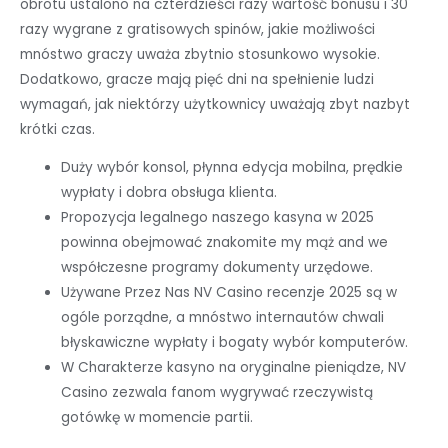
obrotu ustalono na czterdzieści razy wartość bonusu i 30
razy wygrane z gratisowych spinów, jakie możliwości
mnóstwo graczy uważa zbytnio stosunkowo wysokie.
Dodatkowo, gracze mają pięć dni na spełnienie ludzi
wymagań, jak niektórzy użytkownicy uważają zbyt nazbyt
krótki czas.
Duży wybór konsol, płynna edycja mobilna, prędkie
wypłaty i dobra obsługa klienta.
Propozycja legalnego naszego kasyna w 2025
powinna obejmować znakomite my mąż and we
współczesne programy dokumenty urzędowe.
Używane Przez Nas NV Casino recenzje 2025 są w
ogóle porządne, a mnóstwo internautów chwali
błyskawiczne wypłaty i bogaty wybór komputerów.
W Charakterze kasyno na oryginalne pieniądze, NV
Casino zezwala fanom wygrywać rzeczywistą
gotówkę w momencie partii.