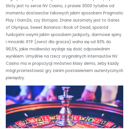
Sloty jest to serce NV Casino, z prawie 3000 tytułów od
momentu dostawców takowych jakim sposobem Pragmatic
Play i GamZix, czy Slotopia. Znane automaty jest to Gates
of Olympus, Sweet Bonanza i Book of Dead, spośród
funkcjami owymi jakim sposobem jackpoty, darmowe spiny
i mnożniki. RTP (zwrot dla gracza) waha się od 93% do
96,5%, jakie możliwości wydaje się dość odpowiednim
wynikiem. Umyślnie na rzecz oryginalnych internautów NV
Casino ma w propozycji mnóstwo klasy demo, żeby każdy
mógł przetestować gry zanim postawieniem autentycznych
pieniędzy.