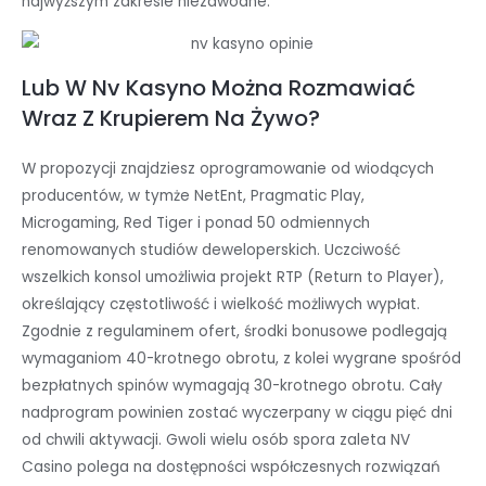
najwyższym zakresie niezawodne.
Lub W Nv Kasyno Można Rozmawiać
Wraz Z Krupierem Na Żywo?
W propozycji znajdziesz oprogramowanie od wiodących
producentów, w tymże NetEnt, Pragmatic Play,
Microgaming, Red Tiger i ponad 50 odmiennych
renomowanych studiów deweloperskich. Uczciwość
wszelkich konsol umożliwia projekt RTP (Return to Player),
określający częstotliwość i wielkość możliwych wypłat.
Zgodnie z regulaminem ofert, środki bonusowe podlegają
wymaganiom 40-krotnego obrotu, z kolei wygrane spośród
bezpłatnych spinów wymagają 30-krotnego obrotu. Cały
nadprogram powinien zostać wyczerpany w ciągu pięć dni
od chwili aktywacji. Gwoli wielu osób spora zaleta NV
Casino polega na dostępności współczesnych rozwiązań