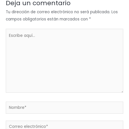
Deja un comentario
Tu dirección de correo electrónico no será publicada.
Los
campos obligatorios están marcados con
*