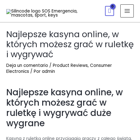
Najlepsze kasyna online, w
których możesz grać w ruletkę
i wygrywać
Deja un comentario
/
Product Reviews, Consumer
Electronics
/ Por
admin
Najlepsze kasyna online, w
których możesz grać w
ruletkę i wygrywać duże
wygrane
Kasyna z ruletką online przyciągają graczy z całego świata,