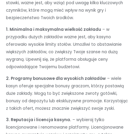
stawki, ważne jest, aby wziąć pod uwagę kilka kluczowych
czynników, które mogą mieć wpływ na wynik gry i
bezpieczeństwo Twoich środków.
1. Minimalna i maksymalna wielkość zakładu
– w
przypadku dużych zakładów ważne jest, aby kasyno
oferowało wysokie limity stołów. Umożliwi to obstawianie
większych zakładów, co zwiększy Twoje szanse na dużą
wygraną. Upewnij się, że platforma obsługuje ceny
odpowiadające Twojemu budżetowi.
2. Programy bonusowe dla wysokich zakładów
– wiele
kasyn oferuje specjalne bonusy graczom, którzy postawią
duże zakłady. Mogą to być zwiększone zwroty gotówki,
bonusy od depozytu lub ekskluzywne promocje. Korzystając
z takich ofert, możesz znacznie zwiększyć swoje zyski.
3. Reputacja i licencja kasyna.
– wybieraj tylko
licencjonowane i renomowane platformy. Licencjonowane