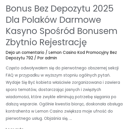
Bonus Bez Depozytu 2025
Dla Polaków Darmowe
Kasyno Spośród Bonusem
Zbytnio Rejestrację
Deja un comentario
/
Lemon Casino Kod Promocyjny Bez
Depozytu 792
/ Por
admin
Często odwoływałem się do pierwotnego obszernej sekcji
FAQ w przypadku w wyższym stopniu ogólnych pytań.
Wydaje Się Być kobieta właściwie zorganizowana i zawiera
sporo tematów, dostarczając jasnych i zwięzłych
wiadomości, które zwykle eliminują potrzebę sięgania po
dalszą wsparcie. Ogólnie kwestia biorąc, doskonała obsługa
kontrahenta w Lemon Casino zwiększa moje ufność do
pierwotnego usług. Objaśnia się, …