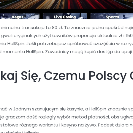
imalna transakcja to 80 zł. To znacznie jedna spośród najis
 gwoli oryginalnych użytkowników proponuje aktualnie zł i 
nia HellSpin. Jeśli potrzebujesz spróbować szczęścia w roz
momentu HellSpin. Zawodnicy mogą kupić dostęp do opcji 
yskaj Się, Czemu Polsc
knąć w żadnym szanującym się kasynie, a HellSpin znacznie sp
uje graczom dość rozległy wybór metod płatności, obsługiwa
stołowe różnego wariantu i kasyno na żywo. Podest działa na
o właśnie Hellspin.