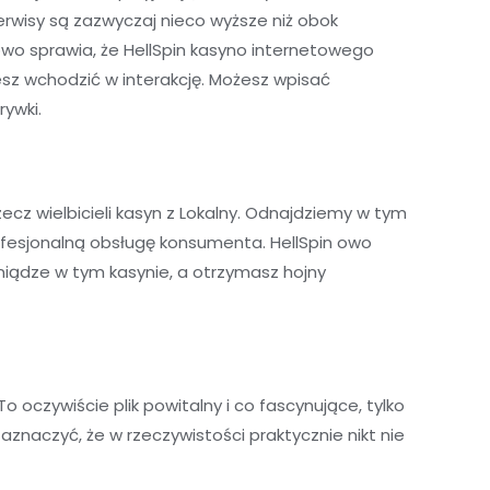
rwisy są zazwyczaj nieco wyższe niż obok
wo sprawia, że HellSpin kasyno internetowego
esz wchodzić w interakcję. Możesz wpisać
ywki.
cz wielbicieli kasyn z Lokalny. Odnajdziemy w tym
rofesjonalną obsługę konsumenta. HellSpin owo
niądze w tym kasynie, a otrzymasz hojny
 oczywiście plik powitalny i co fascynujące, tylko
znaczyć, że w rzeczywistości praktycznie nikt nie