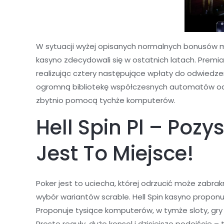
W sytuacji wyżej opisanych normalnych bonusów min
kasyno zdecydowali się w ostatnich latach. Premia
realizując cztery następujące wpłaty do odwiedze
ogromną bibliotekę współczesnych automatów od 
zbytnio pomocą tychże komputerów.
Hell Spin Pl – Poz
Jest To Miejsce!
Poker jest to uciecha, której odrzucić może zabra
wybór wariantów scrable. Hell Spin kasyno propon
Proponuje tysiące komputerów, w tymże sloty, gry 
Proste reguły, dużo konsol i dzisiejsze podejście – t