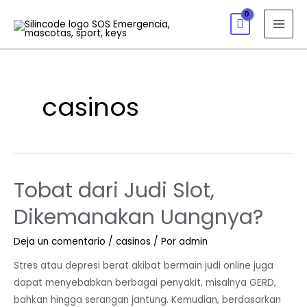
casinos
Tobat dari Judi Slot,
Dikemanakan Uangnya?
Deja un comentario
/
casinos
/ Por
admin
Stres atau depresi berat akibat bermain judi online juga
dapat menyebabkan berbagai penyakit, misalnya GERD,
bahkan hingga serangan jantung. Kemudian, berdasarkan