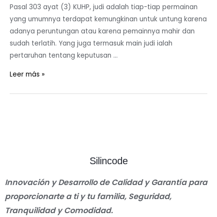
Pasal 303 ayat (3) KUHP, judi adalah tiap-tiap permainan
yang umumnya terdapat kemungkinan untuk untung karena
adanya peruntungan atau karena pemainnya mahir dan
sudah terlatih. Yang juga termasuk main judi ialah
pertaruhan tentang keputusan …
Leer más »
Silincode
Innovación y Desarrollo de Calidad y Garantía para
proporcionarte a ti y tu familia, Seguridad,
Tranquilidad y Comodidad.