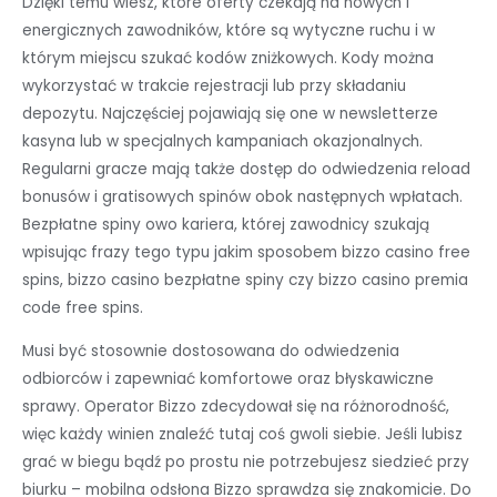
Dzięki temu wiesz, które oferty czekają na nowych i
energicznych zawodników, które są wytyczne ruchu i w
którym miejscu szukać kodów zniżkowych. Kody można
wykorzystać w trakcie rejestracji lub przy składaniu
depozytu. Najczęściej pojawiają się one w newsletterze
kasyna lub w specjalnych kampaniach okazjonalnych.
Regularni gracze mają także dostęp do odwiedzenia reload
bonusów i gratisowych spinów obok następnych wpłatach.
Bezpłatne spiny owo kariera, której zawodnicy szukają
wpisując frazy tego typu jakim sposobem bizzo casino free
spins, bizzo casino bezpłatne spiny czy bizzo casino premia
code free spins.
Musi być stosownie dostosowana do odwiedzenia
odbiorców i zapewniać komfortowe oraz błyskawiczne
sprawy. Operator Bizzo zdecydował się na różnorodność,
więc każdy winien znaleźć tutaj coś gwoli siebie. Jeśli lubisz
grać w biegu bądź po prostu nie potrzebujesz siedzieć przy
biurku – mobilna odsłona Bizzo sprawdza się znakomicie. Do