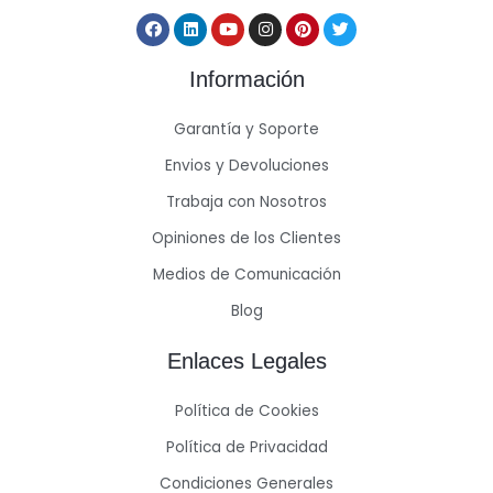
Información
Garantía y Soporte
Envios y Devoluciones
Trabaja con Nosotros
Opiniones de los Clientes
Medios de Comunicación
Blog
Enlaces Legales
Política de Cookies
Política de Privacidad
Condiciones Generales