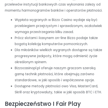
przelewów instytucji bankowych czas wykonania zależy od
momentu harmonogramów banków i operatorów płatności.
Wypłata wygranych w Bizzo Casino wydaje się być
przebiegiem przejrzystym i sprawdzonym, aczkolwiek
wymaga przestrzegania kilku zasad.
Prócz slotami i kasynem on-line Bizzo podaje także
bogatą kolekcję komputerów pomocniczych.
Dla miłośników wielkich wygranych dostępne są także
progresywne jackpoty, które mogą odmienić życie
określonym spinem.
Bizzocasinopl.pl oferuje naszym graczom szeroką
gamę technik płatności, które obejmują zarówno
standardowe, w jaki sposób i współczesne opcje.
Dostępne metody płatności owo Visa, MasterCard,
Skrill oraz kryptowaluty, takie w jaki sposób BTC i ETH.
Bezpieczeństwo I Fair Play