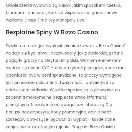
Odwiedzenia wybrania są klasyki jakim sposobem ruletka,
blackjack i baccarat, lecz też współczesne game showy
wariantu Crazy Time czy Monopoly Live.
Bezpłatne Spiny W Bizzo Casino
Dzięki temu tok „jak wypłacić pieniądze wraz z Bizzo Casino”
wydaje się być łatwy i bezzwłoczny, jak potwierdzają różne
poglądy graczy na terytorium polski. Ważnym elementem
wydaje się ocena KYC – aby otrzymać pieniądze, konto ma
obowiązek być w pełni sprawdzone, to znaczy wymagane
jest przesłanie dokumentu tożsamości i potwierdzenia
adresu zamieszkania. Wszelkie sprawy są szyfrowane, co
zapewnia maksymalne bezpieczeństwo informacji
pieniężnych. Niezależnie od owego, czy interesują Cię
bonusy bez depozytu, kody promocyjne, opinie bądź
szczegóły dotyczące logowania i wypłat – każde dane
znajdziesz w określonym rejonie. Program Bizzo Casino