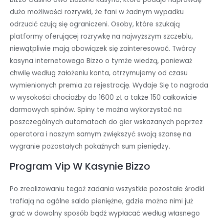
dużo możliwości rozrywki, że fani w żadnym wypadku
odrzucić czują się ograniczeni. Osoby, które szukają
platformy oferującej rozrywkę na najwyższym szczeblu,
niewątpliwie mają obowiązek się zainteresować. Twórcy
kasyna internetowego Bizzo o tymże wiedzą, ponieważ
chwilę według założeniu konta, otrzymujemy od czasu
wymienionych premia za rejestrację. Wydaje Się to nagroda
w wysokości chociażby do 1600 zł, a także 150 całkowicie
darmowych spinów. Spiny te można wykorzystać na
poszczególnych automatach do gier wskazanych poprzez
operatora i naszym samym zwiększyć swoją szansę na
wygranie pozostałych pokaźnych sum pieniędzy.
Program Vip W Kasynie Bizzo
Po zrealizowaniu tegoż zadania wszystkie pozostałe środki
trafiają na ogólne saldo pieniężne, gdzie można nimi już
grać w dowolny sposób bądź wypłacać według własnego