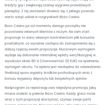
kredyty grę i zwiększają szansę wygrania prawdziwych
pieniędzy. Z tej zestawień dowiesz się, z jakiego powodu
warto wziąć udział w rozgrywkach Bizzo Casino.
Bizzo Casino już od momentu danego początku nie
pozostawia własnych klientów z niczym. Na sam start
proponuje to siano własnym kontrahentom plik bonusów
powitalnych, co wyraźnie zachęca do zaznajomienia się z
dalszą częścią swoim propozycje. Kluczowym wymogiem
wydaje się dokonanie minimalnej wpłaty weryfikacyjnej w
wysokości około 80 zł (równowartość 20 EUR) na spełnieniu
wymagań obrotu. Ta wpłata jest niezbędna do odwiedzenia
finalizacji sporu wypłaty środków pochodzących wraz z
bonusu wyjąwszy depozytu lub bezpłatnych spinów.
Nadprogram za rejestrację owo niejedyna promocja, jaką
można znaleźć w palecie Bizzo Casino. Każdy gracz może
wraz z tych propozycji skorzystać, czyniąc swoje partii