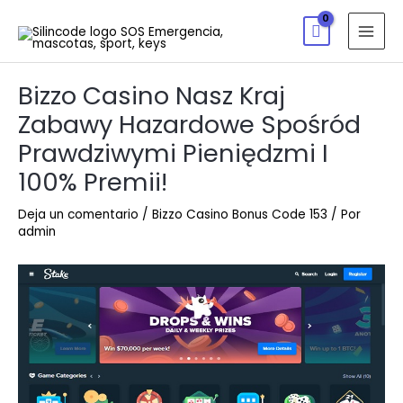
Bizzo Casino Nasz Kraj
Zabawy Hazardowe Spośród
Prawdziwymi Pieniędzmi I
100% Premii!
Deja un comentario
/
Bizzo Casino Bonus Code 153
/ Por
admin