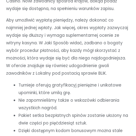
Casino. Nowi zawodnicy spośród krajów, dokąd podaż
wydaje się dostępna, na spełnieniu warunków zapisu.
Aby umożliwić wypłatę pieniędzy, należy dokonać co
najmniej jednej wpłaty. Jak więcej, okres wypłaty zazwyczaj
wydaje się dłuższy i wymaga suplementarnej ocenie ze
witryny kasyna. W Jaki Sposób widać, zadbano o bogaty
wybór procedur płatności, aby każdy mógł skorzystać z
możności, która wydaje się być dla niego najdogodniejsza.
W ofercie znajduje się również udogodnienie gwoli
zawodników z Lokalny pod postacią sprawie BLIK.
Turnieje oferują gratyfikacyj pieniężne i unikatowe
upominki, które umilą grę.
Nie zapomnieliśmy także o wskazówki odbierania
wszystkich nagród.
Pakiet setka bezpłatnych spinów zostanie ułożony na
dwie części po pięćdziesiąt sztuk.
Dzięki dostępnym kodom bonusowym można stale