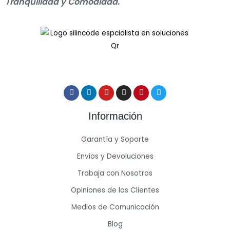
Tranquilidad y Comodidad.
Información
Garantía y Soporte
Envios y Devoluciones
Trabaja con Nosotros
Opiniones de los Clientes
Medios de Comunicación
Blog