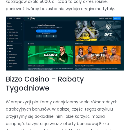
katalogów około 5000, a liczba ta cały okres rośnie,
ponieważ twórcy bezustannie wydają oryginalne tytuły.
Bizzo Casino – Rabaty
Tygodniowe
W propozycji platformy odnajdziemy wiele różnorodnych i
atrakcyjnych bonusów. W dalszej części tegoż artykułu
przyjrzymy się dokładniej nim, jakie korzyści można
osiągnąć, korzystając wraz z oferty bonusowej Bizzo