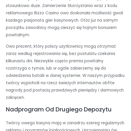
stosunkowo duże. Zamierzenie Skorzystania wraz z kodu
reklamowego Bizzo Casino owo doskonała możliwość gwoli
każdego pasjonata gier kasynowych. Otóż już na samym
początku zawodnicy mogą cieszyć się hojnym bonusem
powitalnym.
Owo prezent, który polscy użytkownicy mogą otrzymać
zaraz według rejestrowania się, bez postulatu czekania
kilkunastu dni. Niezwykle często premia powitalny
rozstrzyga o tymże, lub w ogóle zabierzemy się do
odwiedzenia batalii w danej systemie. W naszym przypadku
twórcy wypichcili na rzecz świeżych internautów obfite
nagrody pod postacią prawdziwych pieniędzy i darmowych
zakręceń.
Nadprogram Od Drugiego Depozytu
Twórcy owego kasyna mają w zanadrzu szereg regularnych
reklamy i programów lojalnościowych. Uprzyjemniają ów