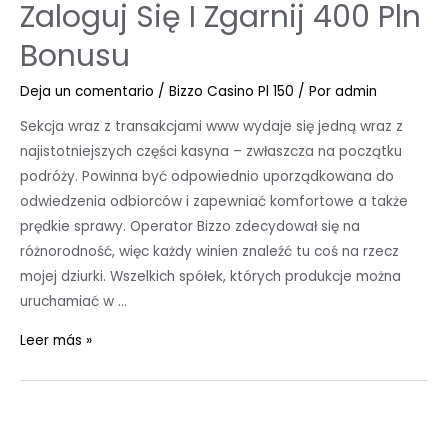
Zaloguj Się I Zgarnij 400 Pln
Bonusu
Deja un comentario
/
Bizzo Casino Pl 150
/ Por
admin
Sekcja wraz z transakcjami www wydaje się jedną wraz z
najistotniejszych części kasyna – zwłaszcza na początku
podróży. Powinna być odpowiednio uporządkowana do
odwiedzenia odbiorców i zapewniać komfortowe a także
prędkie sprawy. Operator Bizzo zdecydował się na
różnorodność, więc każdy winien znaleźć tu coś na rzecz
mojej dziurki. Wszelkich spółek, których produkcje można
uruchamiać w …
Leer más »