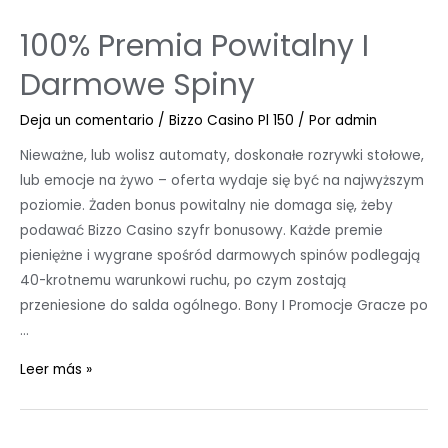
100% Premia Powitalny I
Darmowe Spiny
Deja un comentario
/
Bizzo Casino Pl 150
/ Por
admin
Nieważne, lub wolisz automaty, doskonałe rozrywki stołowe,
lub emocje na żywo – oferta wydaje się być na najwyższym
poziomie. Żaden bonus powitalny nie domaga się, żeby
podawać Bizzo Casino szyfr bonusowy. Każde premie
pieniężne i wygrane spośród darmowych spinów podlegają
40-krotnemu warunkowi ruchu, po czym zostają
przeniesione do salda ogólnego. Bony I Promocje Gracze po
…
Leer más »