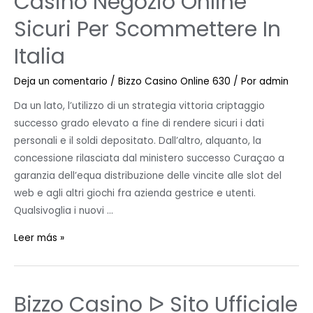
Casinò Negozio Online
Sicuri Per Scommettere In
Italia
Deja un comentario
/
Bizzo Casino Online 630
/ Por
admin
Da un lato, l’utilizzo di un strategia vittoria criptaggio
successo grado elevato a fine di rendere sicuri i dati
personali e il soldi depositato. Dall’altro, alquanto, la
concessione rilasciata dal ministero successo Curaçao a
garanzia dell’equa distribuzione delle vincite alle slot del
web e agli altri giochi fra azienda gestrice e utenti.
Qualsivoglia i nuovi …
Leer más »
Bizzo Casino ᐅ Sito Ufficiale