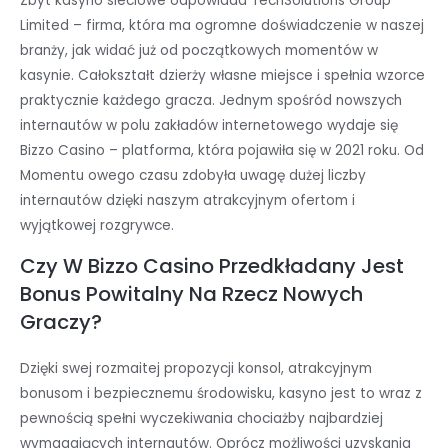
Zbyt kasyno sieciowe odpowiada TechSolutions Group
Limited – firma, która ma ogromne doświadczenie w naszej
branży, jak widać już od początkowych momentów w
kasynie. Całokształt dzierży własne miejsce i spełnia wzorce
praktycznie każdego gracza. Jednym spośród nowszych
internautów w polu zakładów internetowego wydaje się
Bizzo Casino – platforma, która pojawiła się w 2021 roku. Od
Momentu owego czasu zdobyła uwagę dużej liczby
internautów dzięki naszym atrakcyjnym ofertom i
wyjątkowej rozgrywce.
Czy W Bizzo Casino Przedkładany Jest
Bonus Powitalny Na Rzecz Nowych
Graczy?
Dzięki swej rozmaitej propozycji konsol, atrakcyjnym
bonusom i bezpiecznemu środowisku, kasyno jest to wraz z
pewnością spełni wyczekiwania chociażby najbardziej
wymagających internautów. Oprócz możliwości uzyskania