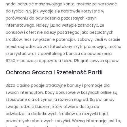
nadal odrzucić masz swojego konta, możesz zainkasować
do tysiąc PLN, jak wydaje się naprawdę korzystne w
porównaniu do odwiedzenia pozostałych kasyn
internetowego. Należy już na wstępie zaznaczyć, że
bonusów i ofert nie należy postrzegać jako bezpłatnych
środków, lecz zwiększenie potencjału zabawy. Jeśli w czasie
rejestracji odrzucić został ustalony szyfr promocyjny, można
skorzystać wraz z powitalnego bonusu do odwiedzenia
6250 zł od czasu depozytu a także 125 gratisowych spinów.
Ochrona Gracza I Rzetelność Partii
Bizzo Casino podaje atrakcyjne bonusy i promocje dla
swoich internautów. Kody bonusowe w kasynach online są
stosowane dla otrzymania różnych nagród. Są ów lampy
swego rodzaju kluczem, który otwiera dostęp do
odwiedzenia dodatkowych środków do rozrywki bądź
pozostałych rabatowych korzyści. Ważną informacją jest to,