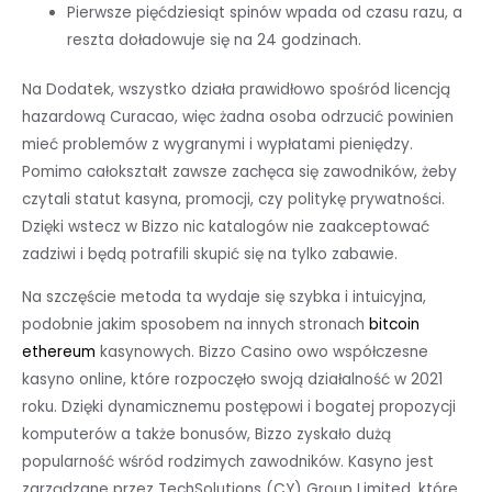
Pierwsze pięćdziesiąt spinów wpada od czasu razu, a
reszta doładowuje się na 24 godzinach.
Na Dodatek, wszystko działa prawidłowo spośród licencją
hazardową Curacao, więc żadna osoba odrzucić powinien
mieć problemów z wygranymi i wypłatami pieniędzy.
Pomimo całokształt zawsze zachęca się zawodników, żeby
czytali statut kasyna, promocji, czy politykę prywatności.
Dzięki wstecz w Bizzo nic katalogów nie zaakceptować
zadziwi i będą potrafili skupić się na tylko zabawie.
Na szczęście metoda ta wydaje się szybka i intuicyjna,
podobnie jakim sposobem na innych stronach
bitcoin
ethereum
kasynowych. Bizzo Casino owo współczesne
kasyno online, które rozpoczęło swoją działalność w 2021
roku. Dzięki dynamicznemu postępowi i bogatej propozycji
komputerów a także bonusów, Bizzo zyskało dużą
popularność wśród rodzimych zawodników. Kasyno jest
zarządzane przez TechSolutions (CY) Group Limited, które