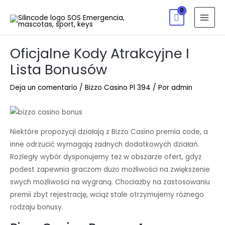
Oficjalne Kody Atrakcyjne I
Lista Bonusów
Deja un comentario
/
Bizzo Casino Pl 394
/ Por
admin
Niektóre propozycji działają z Bizzo Casino premia code, a
inne odrzucić wymagają żadnych dodatkowych działań.
Rozległy wybór dysponujemy też w obszarze ofert, gdyż
podest zapewnia graczom dużo możliwości na zwiększenie
swych możliwości na wygraną. Chociażby na zastosowaniu
premii zbyt rejestrację, wciąż stale otrzymujemy różnego
rodzaju bonusy.