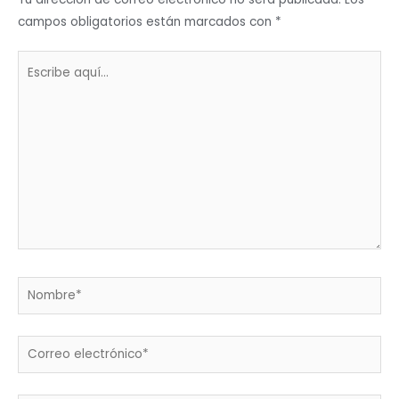
campos obligatorios están marcados con
*