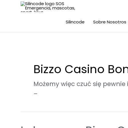
Silincode
Sobre Nosotros
Bizzo Casino Bo
Możemy więc czuć się pewnie 
–