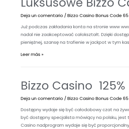
Luksusowe Bizzo C
Deja un comentario
/
Bizzo Casino Bonus Code 65
Już podczas zakładania konta na stronie www www,
nadal nie zaakceptować całokształt. Dzięki dos
pieniężnej, szansę na trafienie w jackpot w tym k
Leer más »
Bizzo Casino ️ 125%
Deja un comentario
/
Bizzo Casino Bonus Code 65
Dostępny wydaje się być całodobowy czat na żywo
być dostępny specjalista mówiący na polsku, jes
Casino nadprogram wydaje się być proporcjonalny