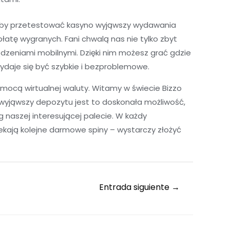
a, by przetestować kasyno wyjąwszy wydawania
łatę wygranych. Fani chwalą nas nie tylko zbyt
ządzeniami mobilnymi. Dzięki nim możesz grać gdzie
ydaje się być szybkie i bezproblemowe.
mocą wirtualnej waluty. Witamy w świecie Bizzo
 wyjąwszy depozytu jest to doskonała możliwość,
naszej interesującej palecie. W każdy
ekają kolejne darmowe spiny – wystarczy złożyć
Entrada siguiente
→