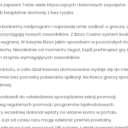
ra zapewni Tobie wiele błyszczących i kolorowych zwycięstw.
b bezpłatne dochody z bez ryzyka.
ia konkretny nadprogram i naprawdę umie zadbać o gracza, ow
e przyciągają nowych zawodników. Z Bizzo Casino system k
na wygraną. W kasynie Bizzo jakim sposobem w pozostałych 
echy. Niezależnie od momentu tegoż, bądź preferujesz gry s
zym stopniu wymagających zawodników.
zarzutu, a cała dział kasowa dostosowana wydaje się do mie
ynnie bez potrzeby pobierania aplikacji. Na Rzecz graczy spo
głową.
odszedł do odwiedzenia sporządzania sekcji promocji.
g regularnych promocji i programów lojalnościowych.
óry wcześniej dokonał wpłaty na własne konto w portalu.
 a ja od czasu razu mogę odebrać premia powitalny.
zekuje na tych propozycji VIP system z ekskluzywnymi benef