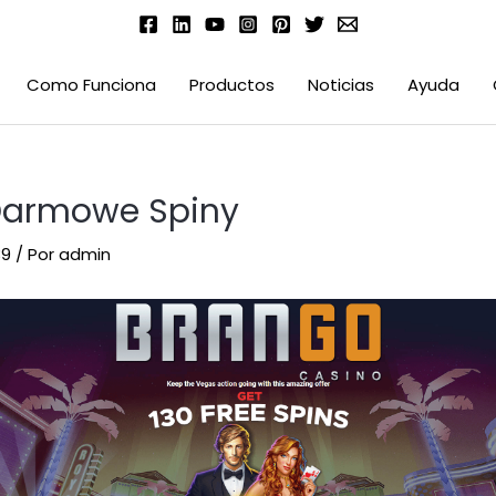
Como Funciona
Productos
Noticias
Ayuda
 Darmowe Spiny
39
/ Por
admin