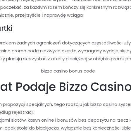
lę poczekać, za każdym razem kończy się konkretnym rozwiąz
cznie, przejrzyście i naprawdę wciąga.
rtki
brakiem żadnych ograniczeń dotyczących częstotliwości uży
Casino promo code niezwykle często wymagany wydaje się b
 planują skorzystać z oferty pieniężnej w obrębie premii po
at Podaje Bizzo Casin
 propozycji specjalnych, tego rodzaju jak bizzo casino sy
ług rejestracji.
jami slotów, kasyn online i bonusów bez depozytu na rzecz 
 obok stole do blackjacka, wyłącznie bez konieczności ubiera