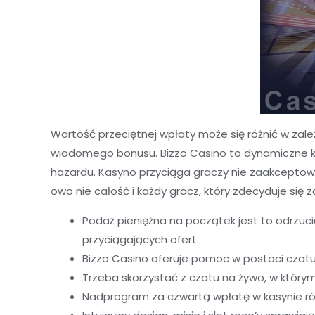
Wartość przeciętnej wpłaty może się różnić w zal
wiadomego bonusu. Bizzo Casino to dynamiczne ka
hazardu. Kasyno przyciąga graczy nie zaakceptowa
owo nie całość i każdy gracz, który zdecyduje się 
Podaż pieniężna na początek jest to odrzuci
przyciągających ofert.
Bizzo Casino oferuje pomoc w postaci czatu
Trzeba skorzystać z czatu na żywo, w którym
Nadprogram za czwartą wpłatę w kasynie rów