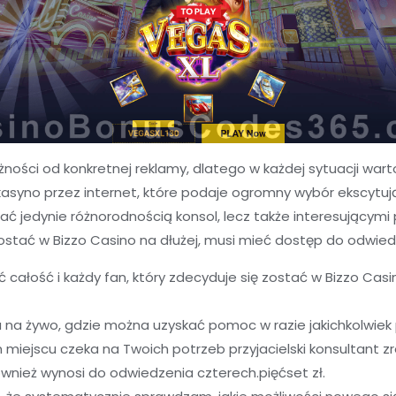
eżności od konkretnej reklamy, dlatego w każdej sytuacji w
syno przez internet, które podaje ogromny wybór ekscytuj
ć jedynie różnorodnością konsol, lecz także interesującymi 
zostać w Bizzo Casino na dłużej, musi mieć dostęp do odwied
ć całość i każdy fan, który zdecyduje się zostać w Bizzo Ca
 na żywo, gdzie można uzyskać pomoc w razie jakichkolwiek
 miejscu czeka na Twoich potrzeb przyjacielski konsultant zr
nież wynosi do odwiedzenia czterech.pięćset zł.