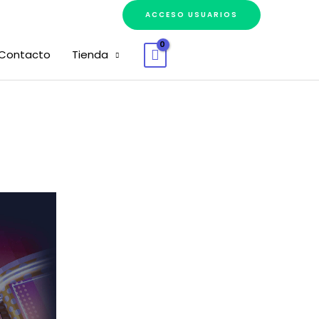
ACCESO USUARIOS
Contacto
Tienda