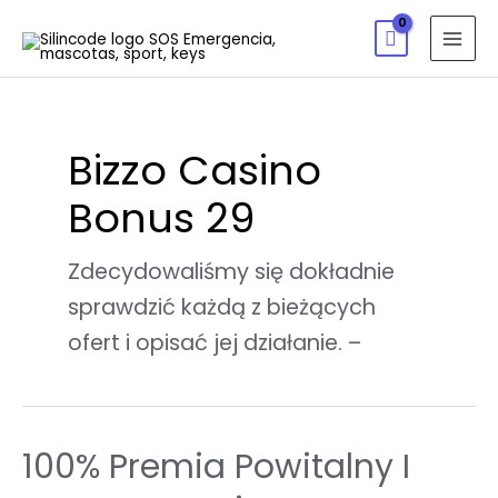
Bizzo Casino
Bonus 29
Zdecydowaliśmy się dokładnie
sprawdzić każdą z bieżących
ofert i opisać jej działanie. –
100% Premia Powitalny I