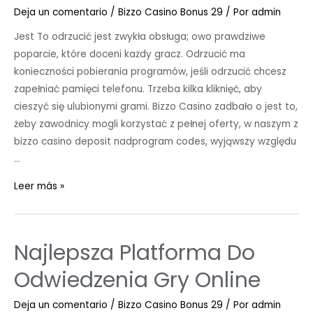
Deja un comentario
/
Bizzo Casino Bonus 29
/ Por
admin
Jest To odrzucić jest zwykła obsługa; owo prawdziwe
poparcie, które doceni każdy gracz. Odrzucić ma
konieczności pobierania programów, jeśli odrzucić chcesz
zapełniać pamięci telefonu. Trzeba kilka kliknięć, aby
cieszyć się ulubionymi grami. Bizzo Casino zadbało o jest to,
żeby zawodnicy mogli korzystać z pełnej oferty, w naszym z
bizzo casino deposit nadprogram codes, wyjąwszy względu
…
Leer más »
Najlepsza Platforma Do
Odwiedzenia Gry Online
Deja un comentario
/
Bizzo Casino Bonus 29
/ Por
admin