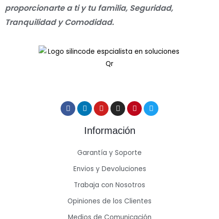
proporcionarte a ti y tu familia, Seguridad,
Tranquilidad y Comodidad.
Información
Garantía y Soporte
Envios y Devoluciones
Trabaja con Nosotros
Opiniones de los Clientes
Medios de Comunicación