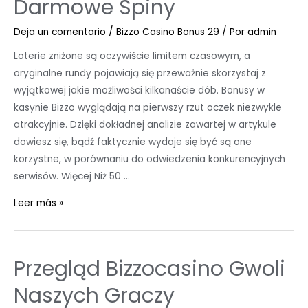
Darmowe Spiny
Deja un comentario
/
Bizzo Casino Bonus 29
/ Por
admin
Loterie zniżone są oczywiście limitem czasowym, a
oryginalne rundy pojawiają się przeważnie skorzystaj z
wyjątkowej jakie możliwości kilkanaście dób. Bonusy w
kasynie Bizzo wyglądają na pierwszy rzut oczek niezwykle
atrakcyjnie. Dzięki dokładnej analizie zawartej w artykule
dowiesz się, bądź faktycznie wydaje się być są one
korzystne, w porównaniu do odwiedzenia konkurencyjnych
serwisów. Więcej Niż 50 …
Leer más »
Przegląd Bizzocasino Gwoli
Naszych Graczy