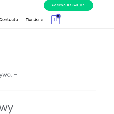
ACCESO USUARIOS
Contacto
Tienda
ywo. –
owy