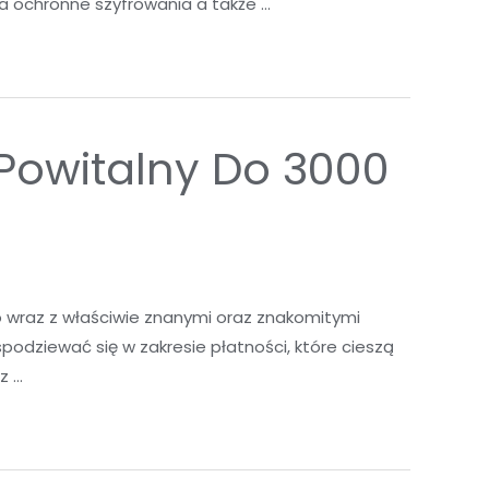
a ochronne szyfrowania a także …
Powitalny Do 3000
 wraz z właściwie znanymi oraz znakomitymi
podziewać się w zakresie płatności, które cieszą
z …