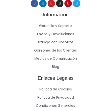
Información
Garantía y Soporte
Envios y Devoluciones
Trabaja con Nosotros
Opiniones de los Clientes
Medios de Comunicación
Blog
Enlaces Legales
Política de Cookies
Política de Privacidad
Condiciones Generales