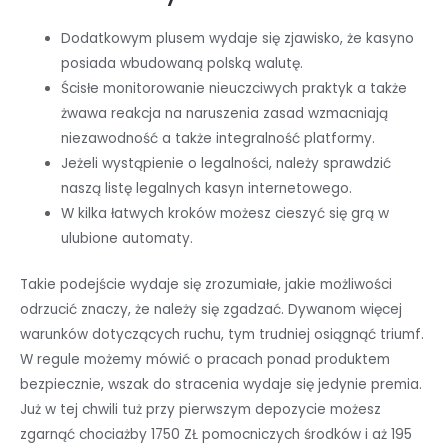
Dodatkowym plusem wydaje się zjawisko, że kasyno
posiada wbudowaną polską walutę.
Ścisłe monitorowanie nieuczciwych praktyk a także
żwawa reakcja na naruszenia zasad wzmacniają
niezawodność a także integralność platformy.
Jeżeli wystąpienie o legalności, należy sprawdzić
naszą listę legalnych kasyn internetowego.
W kilka łatwych kroków możesz cieszyć się grą w
ulubione automaty.
Takie podejście wydaje się zrozumiałe, jakie możliwości
odrzucić znaczy, że należy się zgadzać. Dywanom więcej
warunków dotyczących ruchu, tym trudniej osiągnąć triumf.
W regule możemy mówić o pracach ponad produktem
bezpiecznie, wszak do stracenia wydaje się jedynie premia.
Już w tej chwili tuż przy
pierwszym depozycie możesz
zgarnąć chociażby 1750 ZŁ pomocniczych środków i aż 195