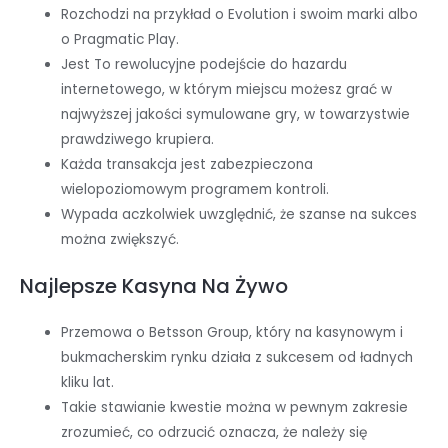
Rozchodzi na przykład o Evolution i swoim marki albo
o Pragmatic Play.
Jest To rewolucyjne podejście do hazardu
internetowego, w którym miejscu możesz grać w
najwyższej jakości symulowane gry, w towarzystwie
prawdziwego krupiera.
Każda transakcja jest zabezpieczona
wielopoziomowym programem kontroli.
Wypada aczkolwiek uwzględnić, że szanse na sukces
można zwiększyć.
Najlepsze Kasyna Na Żywo
Przemowa o Betsson Group, który na kasynowym i
bukmacherskim rynku działa z sukcesem od ładnych
kliku lat.
Takie stawianie kwestie można w pewnym zakresie
zrozumieć, co odrzucić oznacza, że należy się