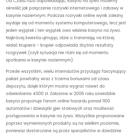
Od Czasu razu odpowiadając, kasyno na żywo możemy
określić jak połączenie rozrywki internetowego i zabawy w
kasynie naziemnym. Podczas rozrywki online wynik zależny
wydaje się od momentu systemu komputerowego, lecz jest
jeden wyjątek i ten wyjątek owo właśnie kasyno na żywo.
Najkrócej kwestia ujmując, idzie o transmisję, na której
widać krupiera – krupier odpowiada zbytnio rezultaty
rozgrywek (czyli sytuacja nie różni się od momentu
spotkania w kasynie naziemnym).
Przede wszystkim, wielu internautów przyciąga fascynujący
pakiet powitalny wraz z trzema bonusami od czasu
depozytu, dzięki którym można wygrać nawet do
odwiedzenia 4000 zł. Założone w 2006 roku szwedzkie
kasyno proponuje fanom online hazardu ponad 1100
automatów i dziesiątki gier stołowych oraz możliwość
postępowania w kasynie na żywo. Wszystkie proponowane
poprzez wymienionych produkty są na wielkim poziomie,
ponieważ dostarczane są przez specjalistów w dziedzinie