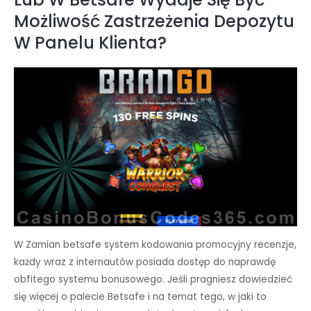
Możliwość Zastrzeżenia Depozytu
W Panelu Klienta?
W Zamian betsafe system kodowania promocyjny recenzje,
każdy wraz z internautów posiada dostęp do naprawdę
obfitego systemu bonusowego. Jeśli pragniesz dowiedzieć
się więcej o palecie Betsafe i na temat tego, w jaki to