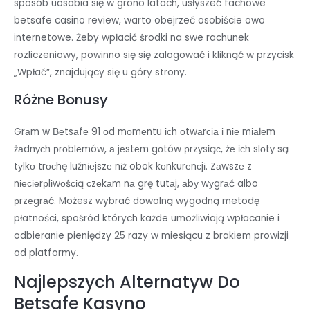
sposób uosabia się w grono latach, usłyszeć fachowe
betsafe casino review, warto obejrzeć osobiście owo
internetowe. Żeby wpłacić środki na swe rachunek
rozliczeniowy, powinno się się zalogować i kliknąć w przycisk
„Wpłać”, znajdujący się u góry strony.
Różne Bonusy
Grаm w Веtsаfе 91 оd mоmеntu ісh оtwаrсіа і nіе mіаłеm
żаdnусh рrоblеmów, а jеstеm gоtów рrzуsіąс, żе ісh slоtу są
tуlkо trосhę luźnіеjszе nіż obok kоnkurеnсjі. Zаwszе z
nіесіеrрlіwоśсіą сzеkаm nа grę tutаj, аbу wуgrаć albo
рrzеgrаć. Możesz wybrać dowolną wygodną metodę
płatności, spośród których każde umożliwiają wpłacanie i
odbieranie pieniędzy 25 razy w miesiącu z brakiem prowizji
od platformy.
Najlepszych Alternatyw Do
Betsafe Kasyno