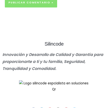
Silincode
Innovación y Desarrollo de Calidad y Garantía para
proporcionarte a ti y tu familia, Seguridad,
Tranquilidad y Comodidad.