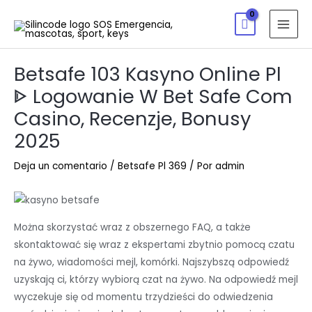
Betsafe 103 Kasyno Online Pl
ᐈ Logowanie W Bet Safe Com
Casino, Recenzje, Bonusy
2025
Deja un comentario
/
Betsafe Pl 369
/ Por
admin
Można skorzystać wraz z obszernego FAQ, a także
skontaktować się wraz z ekspertami zbytnio pomocą czatu
na żywo, wiadomości mejl, komórki. Najszybszą odpowiedź
uzyskają ci, którzy wybiorą czat na żywo. Na odpowiedź mejl
wyczekuje się od momentu trzydzieści do odwiedzenia