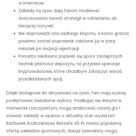
w Internecie.
Zakłady na żywo dają fanom możliwość
dostosowania swoich strategii w odniesieniu do
bieżącej rozrywki.
Nie doprowadzi ona żadnego kłopotu, a konto gracza
powinno zostać poprawnie założone już w parę
minutek po inicjacji rejestracji.
Ponadto niedawno pojawiło się sporo zastępczych
technik płatności depozytu, na przykład operacje
kryptowalutowe, które chciałbym zobaczyć wśród
przedkładanych opcji.
Dzięki dostępowi do aktywności na żywo, fani mają szansę
podejmować świadome wybory. Posiłkując się danymi w
momencie rzeczywistym, mogą analizować rozwój gry i
stawiać zakłady w oparciu o aktualny stan wydarzeń.
Rachunek Rozliczeniowy Betsafe 45 PL mieści popularną
ofertę zakładów sportowych, dokąd zawodnicy mogą