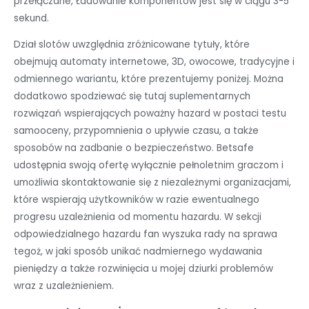
przełączane, Ładowanie komponentów jest się w ciągu 3-5
sekund.
Dział slotów uwzględnia zróżnicowane tytuły, które
obejmują automaty internetowe, 3D, owocowe, tradycyjne i
odmiennego wariantu, które prezentujemy poniżej. Można
dodatkowo spodziewać się tutaj suplementarnych
rozwiązań wspierających poważny hazard w postaci testu
samooceny, przypomnienia o upływie czasu, a także
sposobów na zadbanie o bezpieczeństwo. Betsafe
udostępnia swoją ofertę wyłącznie pełnoletnim graczom i
umożliwia skontaktowanie się z niezależnymi organizacjami,
które wspierają użytkowników w razie ewentualnego
progresu uzależnienia od momentu hazardu. W sekcji
odpowiedzialnego hazardu fan wyszuka rady na sprawa
tegoż, w jaki sposób unikać nadmiernego wydawania
pieniędzy a także rozwinięcia u mojej dziurki problemów
wraz z uzależnieniem.