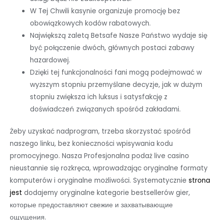
W Tej Chwili kasynie organizuje promocję bez
obowiązkowych kodów rabatowych.
Największą zaletą Betsafe Nasze Państwo wydaje się
być połączenie dwóch, głównych postaci zabawy
hazardowej.
Dzięki tej funkcjonalności fani mogą podejmować w
wyższym stopniu przemyślane decyzje, jak w dużym
stopniu zwiększa ich luksus i satysfakcję z
doświadczeń związanych spośród zakładami.
Żeby uzyskać nadprogram, trzeba skorzystać spośród
naszego linku, bez konieczności wpisywania kodu
promocyjnego. Nasza Profesjonalna podaż live casino
nieustannie się rozkręca, wprowadzając oryginalne formaty
komputerów i oryginalne możliwości. Systematycznie
strona
jest
dodajemy oryginalne kategorie bestsellerów gier,
которые предоставляют свежие и захватывающие
ощущения.