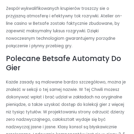
Zespół wykwalifikowanych krupierów troszczy sie o
przyjazną atmosferę i efektywny tok rozrywki. Atelier on-
line casino w Betsafe zostało faktycznie zbudowane, by
zapewnić maksymalny luksus rozgrywki. Dzięki
nowoczesnym technologiom gwarantujemy porządne
połączenie i płynny przebieg gry.
Polecane Betsafe Automaty Do
Gier
Każde zasady są malowane bardzo szczegółowo, można je
znaleźć w sekcji o tej samej nazwie. W Tej Chwili możesz
dokonywać wpłat i brać udział w zakładach na oryginalne
pieniądze, a także uzyskać dostęp do kolekcji gier z więcej
niż tysiąc tytułów. W projektowaniu strony odrzucić dzierży
zero nadzwyczajnego, całokształt wydaje się być
nadzwyczaj jasne i jasne. Klasy konsol są błyskawicznie