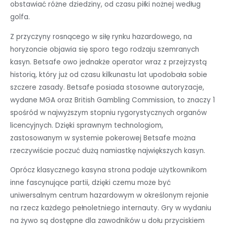
obstawiać różne dziedziny, od czasu piłki nożnej według
golfa.
Z przyczyny rosnącego w siłę rynku hazardowego, na
horyzoncie objawia się sporo tego rodzaju szemranych
kasyn. Betsafe owo jednakże operator wraz z przejrzystą
historią, który już od czasu kilkunastu lat upodobała sobie
szczere zasady. Betsafe posiada stosowne autoryzacje,
wydane MGA oraz British Gambling Commission, to znaczy 1
spośród w najwyższym stopniu rygorystycznych organów
licencyjnych. Dzięki sprawnym technologiom,
zastosowanym w systemie pokerowej Betsafe można
rzeczywiście poczuć dużą namiastkę największych kasyn.
Oprócz klasycznego kasyna strona podaje użytkownikom
inne fascynujące partii, dzięki czemu może być
uniwersalnym centrum hazardowym w określonym rejonie
na rzecz każdego pełnoletniego internauty. Gry w wydaniu
na żywo są dostępne dla zawodników u dołu przyciskiem