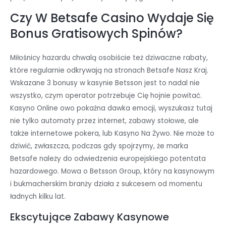
Czy W Betsafe Casino Wydaje Się
Bonus Gratisowych Spinów?
Miłośnicy hazardu chwalą osobiście też dziwaczne rabaty,
które regularnie odkrywają na stronach Betsafe Nasz Kraj.
Wskazane 3 bonusy w kasynie Betsson jest to nadal nie
wszystko, czym operator potrzebuje Cię hojnie powitać.
Kasyno Online owo pokaźna dawka emocji, wyszukasz tutaj
nie tylko automaty przez internet, zabawy stołowe, ale
także internetowe pokera, lub Kasyno Na Żywo. Nie może to
dziwić, zwłaszcza, podczas gdy spojrzymy, że marka
Betsafe należy do odwiedzenia europejskiego potentata
hazardowego. Mowa o Betsson Group, który na kasynowym
i bukmacherskim branży działa z sukcesem od momentu
ładnych kilku lat.
Ekscytujące Zabawy Kasynowe