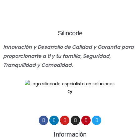
Silincode
Innovación y Desarrollo de Calidad y Garantía para
proporcionarte a ti y tu familia, Seguridad,
Tranquilidad y Comodidad.
Información