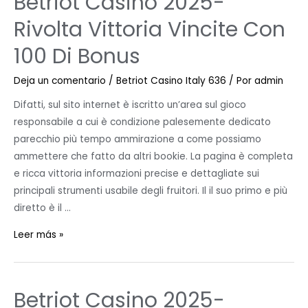
Betriot Casino 2025-
Rivolta Vittoria Vincite Con
100 Di Bonus
Deja un comentario
/
Betriot Casino Italy 636
/ Por
admin
Difatti, sul sito internet è iscritto un’area sul gioco
responsabile a cui è condizione palesemente dedicato
parecchio più tempo ammirazione a come possiamo
ammettere che fatto da altri bookie. La pagina è completa
e ricca vittoria informazioni precise e dettagliate sui
principali strumenti usabile degli fruitori. Il il suo primo e più
diretto è il …
Leer más »
Betriot Casino 2025-