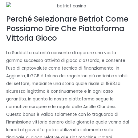
Perché Selezionare Betriot Come
Possiamo Dire Che Piattaforma
Vittoria Gioco
La Suddetta autorità consente di operare una vasta
gamma successo attività di gioco d’azzardo, e consente
l’uso di criptovalute come tecnica di finanziamento. In
Aggiunta, Il GCB è taluno dei regolatori più antichi e stabili
del settore, mediante una storia quale risale al 1993.La
sicurezza legittimo è continuamente e in ogni caso
garantita, in quanto la nostra piattaforma segue le
normative europee e le regole delle Antille Olandesi.
Questo bonus è valido solamente con lo traguardo di
l’immissione vittoria denaro dalle giornate quale vanno dal
lunedì al giovedì e potrai utilizzarlo solamente sulle
tipologie di gioco relative alle slot machine. Dovrai