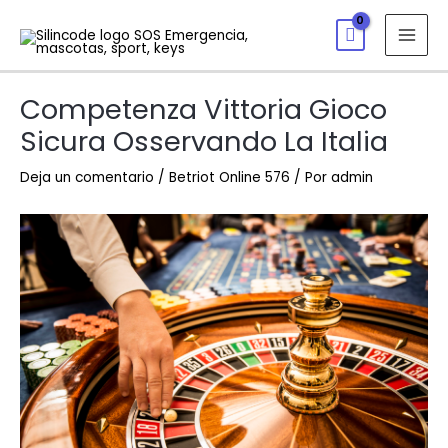
Competenza Vittoria Gioco
Sicura Osservando La Italia
Deja un comentario
/
Betriot Online 576
/ Por
admin