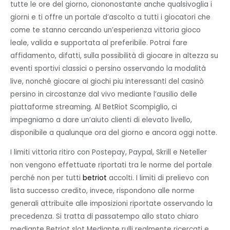
tutte le ore del giorno, ciononostante anche qualsivoglia i
giorni e ti offre un portale d’ascolto a tutti i giocatori che
come te stanno cercando un’esperienza vittoria gioco
leale, valida e supportata al preferibile. Potrai fare
affidamento, difatti, sulla possibilità di giocare in altezza su
eventi sportivi classici o persino osservando la modalità
live, nonché giocare ai giochi piu interessanti del casinò
persino in circostanze dal vivo mediante l’ausilio delle
piattaforme streaming. Al BetRiot Scompiglio, ci
impegniamo a dare un’aiuto clienti di elevato livello,
disponibile a qualunque ora del giorno e ancora oggi notte.
I limiti vittoria ritiro con Postepay, Paypal, Skrill e Neteller
non vengono effettuate riportati tra le norme del portale
perché non per tutti
betriot
accolti. I limiti di prelievo con
lista successo credito, invece, rispondono alle norme
generali attribuite alle imposizioni riportate osservando la
precedenza. Si tratta di passatempo allo stato chiaro
mediante Betriot slot Mediante rulli realmente ricercati e