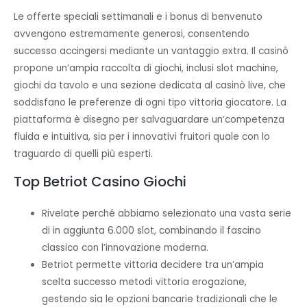
Le offerte speciali settimanali e i bonus di benvenuto
avvengono estremamente generosi, consentendo
successo accingersi mediante un vantaggio extra. Il casinò
propone un’ampia raccolta di giochi, inclusi slot machine,
giochi da tavolo e una sezione dedicata al casinò live, che
soddisfano le preferenze di ogni tipo vittoria giocatore. La
piattaforma è disegno per salvaguardare un’competenza
fluida e intuitiva, sia per i innovativi fruitori quale con lo
traguardo di quelli più esperti.
Top Betriot Casino Giochi
Rivelate perché abbiamo selezionato una vasta serie
di in aggiunta 6.000 slot, combinando il fascino
classico con l’innovazione moderna.
Betriot permette vittoria decidere tra un’ampia
scelta successo metodi vittoria erogazione,
gestendo sia le opzioni bancarie tradizionali che le