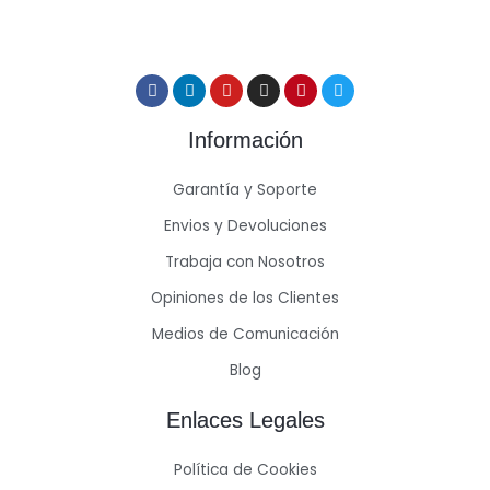
Información
Garantía y Soporte
Envios y Devoluciones
Trabaja con Nosotros
Opiniones de los Clientes
Medios de Comunicación
Blog
Enlaces Legales
Política de Cookies