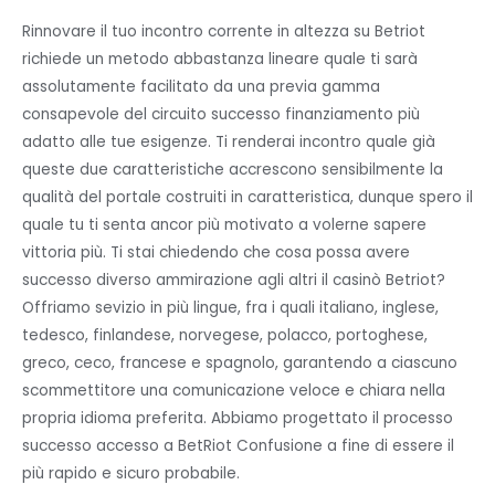
Rinnovare il tuo incontro corrente in altezza su Betriot
richiede un metodo abbastanza lineare quale ti sarà
assolutamente facilitato da una previa gamma
consapevole del circuito successo finanziamento più
adatto alle tue esigenze. Ti renderai incontro quale già
queste due caratteristiche accrescono sensibilmente la
qualità del portale costruiti in caratteristica, dunque spero il
quale tu ti senta ancor più motivato a volerne sapere
vittoria più. Ti stai chiedendo che cosa possa avere
successo diverso ammirazione agli altri il casinò Betriot?
Offriamo sevizio in più lingue, fra i quali italiano, inglese,
tedesco, finlandese, norvegese, polacco, portoghese,
greco, ceco, francese e spagnolo, garantendo a ciascuno
scommettitore una comunicazione veloce e chiara nella
propria idioma preferita. Abbiamo progettato il processo
successo accesso a BetRiot Confusione a fine di essere il
più rapido e sicuro probabile.