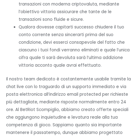
transazioni con moderna criptovaluta, mediante
l’obiettivo vittoria assicurare che tante de le
transazioni sono fluide e sicure.
Qualora dovesse capitarti successo chiudere il tuo
conto corrente senza sincerarti prima del suo
condizione, devi esserci consapevole del fatto che
ciascuno i tuoi fondi verranno eliminati e quale l’unica
cifra quale ti sarà devoluta sarà l’ultima addizione
vittoria acconto quale avrai effettuato.
Il nostro team dedicato è costantemente usabile tramite la
chat live con lo traguardo di un supporto immediato e via
posta elettronica all’indirizzo email protected per richieste
più dettagliate, mediante risposte normalmente entro 24
ore. Al BetRiot Scompiglio, abbiamo creato offerte speciali
che aggiungono inquietudine e levatura reale alla tua
competenza di gioco. Sappiamo quanto sia importante
mantenere il passatempo, dunque abbiamo progettato