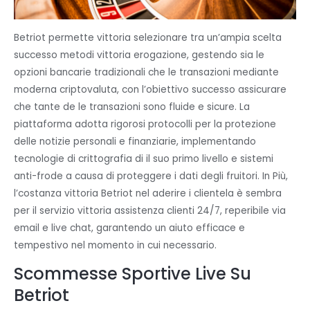
Betriot permette vittoria selezionare tra un’ampia scelta
successo metodi vittoria erogazione, gestendo sia le
opzioni bancarie tradizionali che le transazioni mediante
moderna criptovaluta, con l’obiettivo successo assicurare
che tante de le transazioni sono fluide e sicure. La
piattaforma adotta rigorosi protocolli per la protezione
delle notizie personali e finanziarie, implementando
tecnologie di crittografia di il suo primo livello e sistemi
anti-frode a causa di proteggere i dati degli fruitori. In Più,
l’costanza vittoria Betriot nel aderire i clientela è sembra
per il servizio vittoria assistenza clienti 24/7, reperibile via
email e live chat, garantendo un aiuto efficace e
tempestivo nel momento in cui necessario.
Scommesse Sportive Live Su
Betriot