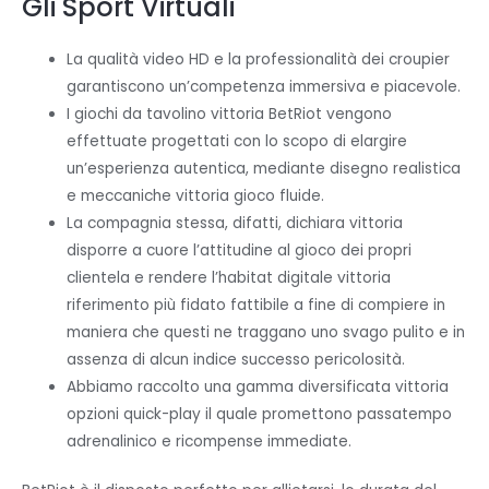
Gli Sport Virtuali
La qualità video HD e la professionalità dei croupier
garantiscono un’competenza immersiva e piacevole.
I giochi da tavolino vittoria BetRiot vengono
effettuate progettati con lo scopo di elargire
un’esperienza autentica, mediante disegno realistica
e meccaniche vittoria gioco fluide.
La compagnia stessa, difatti, dichiara vittoria
disporre a cuore l’attitudine al gioco dei propri
clientela e rendere l’habitat digitale vittoria
riferimento più fidato fattibile a fine di compiere in
maniera che questi ne traggano uno svago pulito e in
assenza di alcun indice successo pericolosità.
Abbiamo raccolto una gamma diversificata vittoria
opzioni quick-play il quale promettono passatempo
adrenalinico e ricompense immediate.