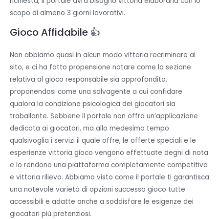
richiesta, il portale avrà bisogno vittoria elaborarla con lo
scopo di almeno 3 giorni lavorativi.
Gioco Affidabile 👍
Non abbiamo quasi in alcun modo vittoria recriminare al
sito, e ci ha fatto propensione notare come la sezione
relativa al gioco responsabile sia approfondita,
proponendosi come una salvagente a cui confidare
qualora la condizione psicologica dei giocatori sia
traballante. Sebbene il portale non offra un’applicazione
dedicata ai giocatori, ma allo medesimo tempo
qualsivoglia i servizi il quale offre, le offerte speciali e le
esperienze vittoria gioco vengono effettuate degni di nota
e lo rendono una piattaforma completamente competitiva
e vittoria rilievo. Abbiamo visto come il portale ti garantisca
una notevole varietà di opzioni successo gioco tutte
accessibili e adatte anche a soddisfare le esigenze dei
giocatori più pretenziosi.