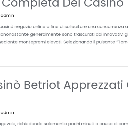
 Completa Del Casinò I
r
admin
sinò negozio online a fine di sollecitare una concorrenza 
iononostante generalmente sono trascurati dai innovativi gio
ediante montepremi elevati. Selezionando il pulsante “Torne
nò Betriot Apprezzati 
r
admin
gevole, richiedendo solamente pochi minuti a causa di compl