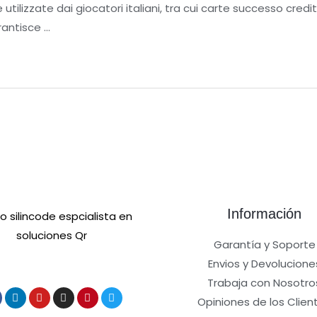
utilizzate dai giocatori italiani, tra cui carte successo credito
rantisce …
Información
Garantía y Soporte
Envios y Devolucione
Trabaja con Nosotro
Opiniones de los Clien