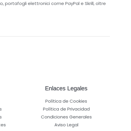
, portafogli elettronici come PayPal e Skrill, oltre
Enlaces Legales
Política de Cookies
s
Política de Privacidad
s
Condiciones Generales
tes
Aviso Legal