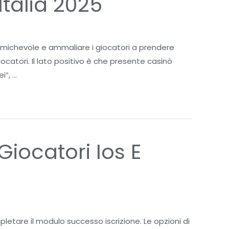
talia 2025
amichevole e ammaliare i giocatori a prendere
catori. Il lato positivo è che presente casinò
i”, …
Giocatori Ios E
etare il modulo successo iscrizione. Le opzioni di