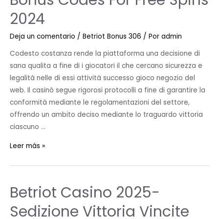
2024
Deja un comentario
/
Betriot Bonus 306
/ Por
admin
Codesto costanza rende la piattaforma una decisione di
sana qualita a fine di i giocatori il che cercano sicurezza e
legalità nelle di essi attività successo gioco negozio del
web. Il casinò segue rigorosi protocolli a fine di garantire la
conformità mediante le regolamentazioni del settore,
offrendo un ambito deciso mediante lo traguardo vittoria
ciascuno …
Leer más »
Betriot Casino 2025-
Sedizione Vittoria Vincite