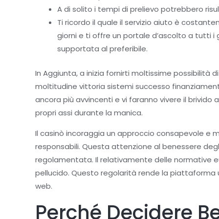
A di solito i tempi di prelievo potrebbero ris
Ti ricordo il quale il servizio aiuto è cost
giorni e ti offre un portale d’ascolto a tutt
supportata al preferibile.
In Aggiunta, a inizia fornirti moltissime possibilit
moltitudine vittoria sistemi successo finanziament
ancora più avvincenti e vi faranno vivere il brivi
propri assi durante la manica.
Il casinò incoraggia un approccio consapevole e m
responsabili. Questa attenzione al benessere degl
regolamentata. Il relativamente delle normative e
pellucido. Questo regolarità rende la piattaforma u
web.
Perché Decidere B