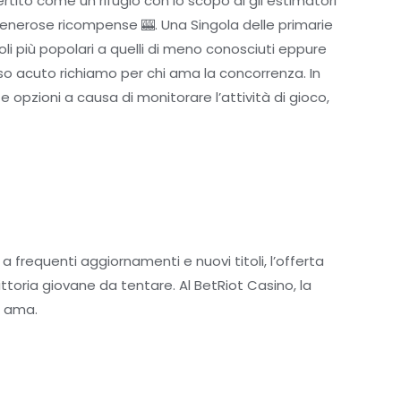
ertito come un rifugio con lo scopo di gli estimatori
generose ricompense 🎰. Una Singola delle primarie
toli più popolari a quelli di meno conosciuti eppure
so acuto richiamo per chi ama la concorrenza. In
opzioni a causa di monitorare l’attività di gioco,
 frequenti aggiornamenti e nuovi titoli, l’offerta
oria giovane da tentare. Al BetRiot Casino, la
e ama.