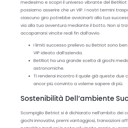
medesimo e scopri il universo vibrante del BetRio
possiamo asserire che un VIP. I nostri termini trasp
ciascuno giro potrebbe avvicinarti alla tua succe
via alla tua avventura mediante il botto. Non si trat
accaparrarsi vincite reali fin dall’avvio.
I limiti successo prelievo su Betriot sono 
VIP ideato dall’azienda.
BetRiot ha una grande scelta di giochi medi
astronomiche.
Ti renderai incontro il quale già queste due
ancor più convinto a volerne sapere di più.
Sostenibilità Dell’ambiente Su
Scompiglio Betriot si è dichiarato nell’ambito dei 
giochi innovativi, premi vantaggiosi, transazioni af