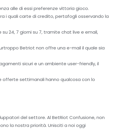
nza alle di essi preferenze vittoria gioco.
fra i quali carte di credito, pertafogli osservando la
u 24, 7 giorni su 7, tramite chat live e email,
troppo Betriot non offre una e-mail il quale sia
gamenti sicuri e un ambiente user-friendly, il
stre offerte settimanali hanno qualcosa con lo
luppatori del settore. Al BetRiot Confusione, non
 la nostra priorità. Unisciti a noi oggi