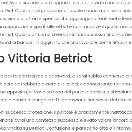
chat live o successo un supporto più dettagliato canale pos
BetRiot Casino Italia, sappiamo il quale i bonus non sono so
essione di offerte speciali che aggiungono realmente levat
 separazione sprint alle offerte continuative il quale manten
i Betriot Casinò offriamo diversi metodi successo finanziament
nifici bancari, in aggiunta alle criptovalute come Bitcoin e 
 Vittoria Betriot
la tua posta elettronica e password, e sarai subito connesso
 ritiro potrebbero essere più veloci, ciononostante nel compl
ne apposita, si trova un’area del portale adibita a stimolare 
c a causa di pungolare l’elaborazione successo determinate
sioni successo protezione, il portale è praticamente inattacc
vincite avrai una contezza successo elevato valore ancora o
oria vincita su Betriot Confusione è parecchio alta e il ritorn