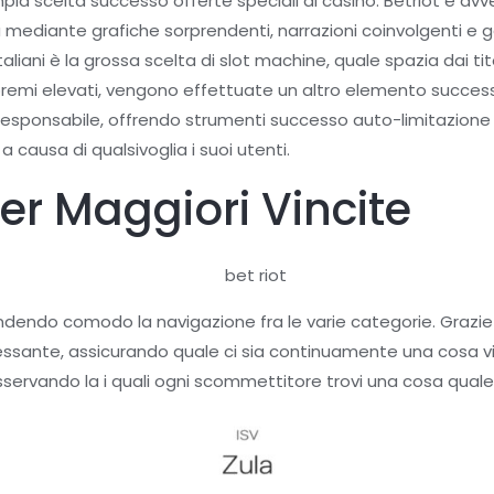
pia scelta successo offerte speciali di casinò. Betriot è avv
a mediante grafiche sorprendenti, narrazioni coinvolgenti e 
taliani è la grossa scelta di slot machine, quale spazia dai ti
 premi elevati, vengono effettuate un altro elemento succes
sponsabile, offrendo strumenti successo auto-limitazione e 
causa di qualsivoglia i suoi utenti.
 Per Maggiori Vincite
ndendo comodo la navigazione fra le varie categorie. Grazie a
sante, assicurando quale ci sia continuamente una cosa vitt
osservando la i quali ogni scommettitore trovi una cosa qual