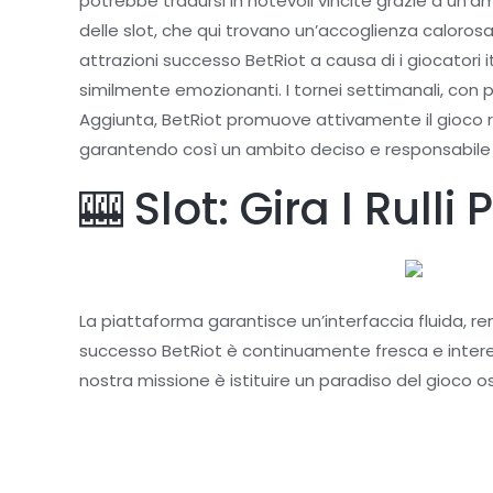
potrebbe tradursi in notevoli vincite grazie a un’am
delle slot, che qui trovano un’accoglienza caloros
attrazioni successo BetRiot a causa di i giocatori i
similmente emozionanti. I tornei settimanali, con
Aggiunta, BetRiot promuove attivamente il gioco re
garantendo così un ambito deciso e responsabile a 
🎰 Slot: Gira I Rulli
La piattaforma garantisce un’interfaccia fluida, re
successo BetRiot è continuamente fresca e interes
nostra missione è istituire un paradiso del gioco 