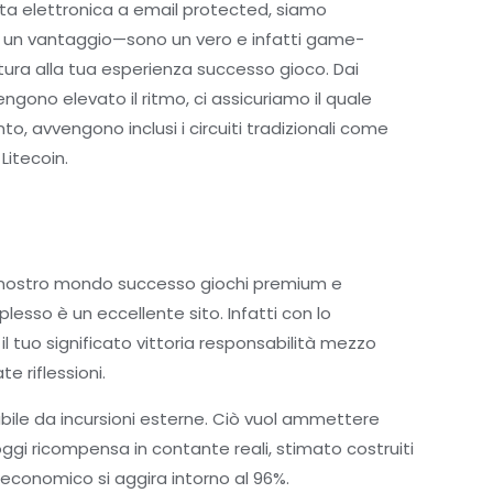
ta elettronica a email protected, siamo
lo un vantaggio—sono un vero e infatti game-
ura alla tua esperienza successo gioco. Dai
gono elevato il ritmo, ci assicuriamo il quale
o, avvengono inclusi i circuiti tradizionali come
Litecoin.
 al nostro mondo successo giochi premium e
esso è un eccellente sito. Infatti con lo
il tuo significato vittoria responsabilità mezzo
 riflessioni.
abile da incursioni esterne. Ciò vuol ammettere
ggi ricompensa in contante reali, stimato costruiti
o economico si aggira intorno al 96%.