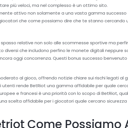
ultare più veloci, ma nel complesso è un ottimo sito.
antemente attivo non solamente a una vasta gamma successo tu
i i giocatori che come possiamo dire che te stanno cercando u
à di spasso relative non solo alle scommesse sportive ma perfi
o diversi che includono perfino le monete digitali neppure s
do ancora oggi concorrenza. Questi bonus successo benvenuto 
oderato al gioco, offrendo notizie chiare sui rischi legati
i utenti rende BetRiot una gamma affidabile per quale cerca
uropee e francesi è una priorità con lo scopo di BetRiot, q
na scelta affidabile per i giocatori quale cercano sicurezza 
etriot Come Possiamo 