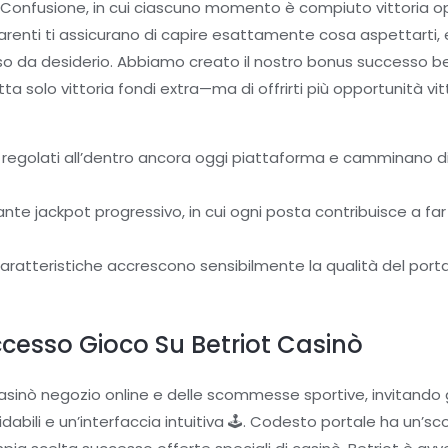
t Confusione, in cui ciascuno momento è compiuto vittoria 
arenti ti assicurano di capire esattamente cosa aspettarti, e il
sso da desiderio. Abbiamo creato il nostro bonus successo b
ta solo vittoria fondi extra—ma di offrirti più opportunità vitt
ben regolati all’dentro ancora oggi piattaforma e camminano
ante jackpot progressivo, in cui ogni posta contribuisce a f
 caratteristiche accrescono sensibilmente la qualità del port
ccesso Gioco Su Betriot Casinò
casinò negozio online e delle scommesse sportive, invitando gl
fidabili e un’interfaccia intuitiva 🕹️. Codesto portale ha un’