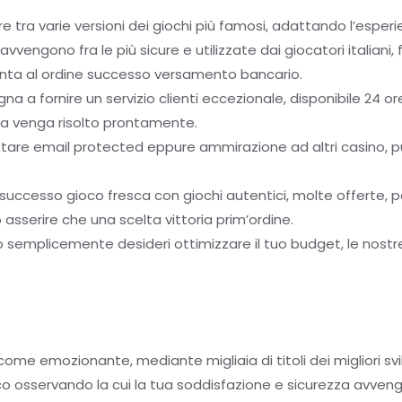
 tra varie versioni dei giochi più famosi, adattando l’esperie
vengono fra le più sicure e utilizzate dai giocatori italiani, 
giunta al ordine successo versamento bancario.
a fornire un servizio clienti eccezionale, disponibile 24 ore s
a venga risolto prontamente.
tare email protected eppure ammirazione ad altri casino, pur
successo gioco fresca con giochi autentici, molte offerte, pa
asserire che una scelta vittoria prim’ordine.
live o semplicemente desideri ottimizzare il tuo budget, le no
ome emozionante, mediante migliaia di titoli dei migliori svi
 osservando la cui la tua soddisfazione e sicurezza avvengono