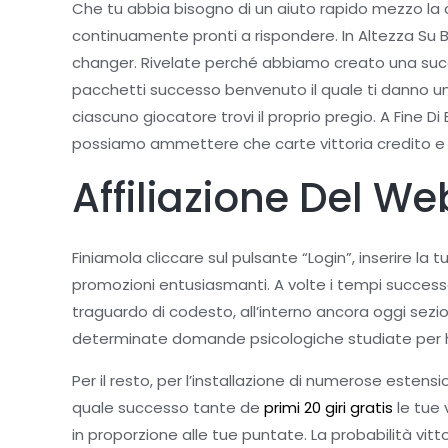
Che tu abbia bisogno di un aiuto rapido mezzo la 
continuamente pronti a rispondere. In Altezza Su 
changer. Rivelate perché abbiamo creato una succ
pacchetti successo benvenuto il quale ti danno una
ciascuno giocatore trovi il proprio pregio. A Fine D
possiamo ammettere che carte vittoria credito e bo
Affiliazione Del Web
Finiamola cliccare sul pulsante “Login”, inserire 
promozioni entusiasmanti. A volte i tempi successo
traguardo di codesto, all’interno ancora oggi sezio
determinate domande psicologiche studiate per ho
Per il resto, per l’installazione di numerose esten
quale successo tante de
primi 20 giri gratis
le tue 
in proporzione alle tue puntate. La probabilità vitt