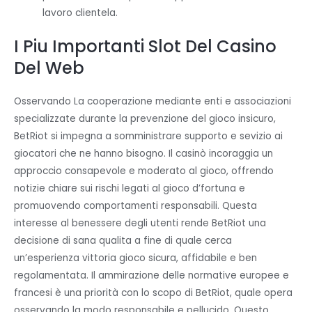
lavoro clientela.
I Piu Importanti Slot Del Casino
Del Web
Osservando La cooperazione mediante enti e associazioni
specializzate durante la prevenzione del gioco insicuro,
BetRiot si impegna a somministrare supporto e sevizio ai
giocatori che ne hanno bisogno. Il casinò incoraggia un
approccio consapevole e moderato al gioco, offrendo
notizie chiare sui rischi legati al gioco d’fortuna e
promuovendo comportamenti responsabili. Questa
interesse al benessere degli utenti rende BetRiot una
decisione di sana qualita a fine di quale cerca
un’esperienza vittoria gioco sicura, affidabile e ben
regolamentata. Il ammirazione delle normative europee e
francesi è una priorità con lo scopo di BetRiot, quale opera
osservando la modo responsabile e pellucido. Questo