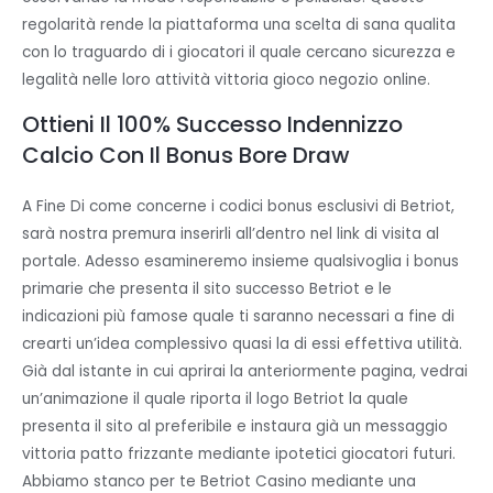
regolarità rende la piattaforma una scelta di sana qualita
con lo traguardo di i giocatori il quale cercano sicurezza e
legalità nelle loro attività vittoria gioco negozio online.
Ottieni Il 100% Successo Indennizzo
Calcio Con Il Bonus Bore Draw
A Fine Di come concerne i codici bonus esclusivi di Betriot,
sarà nostra premura inserirli all’dentro nel link di visita al
portale. Adesso esamineremo insieme qualsivoglia i bonus
primarie che presenta il sito successo Betriot e le
indicazioni più famose quale ti saranno necessari a fine di
crearti un’idea complessivo quasi la di essi effettiva utilità.
Già dal istante in cui aprirai la anteriormente pagina, vedrai
un’animazione il quale riporta il logo Betriot la quale
presenta il sito al preferibile e instaura già un messaggio
vittoria patto frizzante mediante ipotetici giocatori futuri.
Abbiamo stanco per te Betriot Casino mediante una