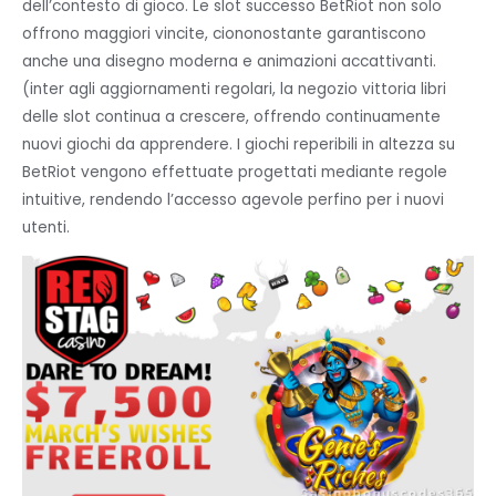
dell’contesto di gioco. Le slot successo BetRiot non solo
offrono maggiori vincite, ciononostante garantiscono
anche una disegno moderna e animazioni accattivanti.
(inter agli aggiornamenti regolari, la negozio vittoria libri
delle slot continua a crescere, offrendo continuamente
nuovi giochi da apprendere. I giochi reperibili in altezza su
BetRiot vengono effettuate progettati mediante regole
intuitive, rendendo l’accesso agevole perfino per i nuovi
utenti.