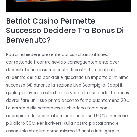
Betriot Casino Permette
Successo Decidere Tra Bonus Di
Benvenuto?
Potrai richiedere presente bonus soltanto il lunedì
contattando il centro sevizio conseguentemente aver
depositato una insieme costruiti costruiti in contante
all’dentro del tuo bankroll e giocando un importo al minimo
successo 5€ durante la sezione Live Scompiglio. Sappi il
quale per avere costruiti osservando la uso codesto bonus
dovrai fare un il suo primo acconto fama quantomeno 20€.
Le norme delle scommesse richiedono fama non
adempiere delle puntate minori successo 1,50€ e neanche
più alloro 50€. Per iscriversi sulla nostra piattaforma è
essenziale stabilire come minimo 18 anni e indulgere le