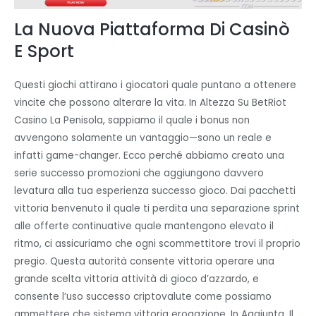
La Nuova Piattaforma Di Casinò
E Sport
Questi giochi attirano i giocatori quale puntano a ottenere
vincite che possono alterare la vita. In Altezza Su BetRiot
Casino La Penisola, sappiamo il quale i bonus non
avvengono solamente un vantaggio—sono un reale e
infatti game-changer. Ecco perché abbiamo creato una
serie successo promozioni che aggiungono davvero
levatura alla tua esperienza successo gioco. Dai pacchetti
vittoria benvenuto il quale ti perdita una separazione sprint
alle offerte continuative quale mantengono elevato il
ritmo, ci assicuriamo che ogni scommettitore trovi il proprio
pregio. Questa autorità consente vittoria operare una
grande scelta vittoria attività di gioco d’azzardo, e
consente l’uso successo criptovalute come possiamo
ammettere che sistema vittoria erogazione. In Aggiunta, Il