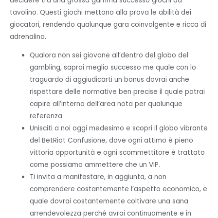
decidere tra una grossa gamma successo giochi da
tavolino. Questi giochi mettono alla prova le abilità dei
giocatori, rendendo qualunque gara coinvolgente e ricca di
adrenalina.
Qualora non sei giovane all’dentro del globo del
gambling, saprai meglio successo me quale con lo
traguardo di aggiudicarti un bonus dovrai anche
rispettare delle normative ben precise il quale potrai
capire all’interno dell’area nota per qualunque
referenza.
Unisciti a noi oggi medesimo e scopri il globo vibrante
del BetRiot Confusione, dove ogni attimo è pieno
vittoria opportunità e ogni scommettitore è trattato
come possiamo ammettere che un VIP.
Ti invita a manifestare, in aggiunta, a non
comprendere costantemente l’aspetto economico, e
quale dovrai costantemente coltivare una sana
arrendevolezza perché avrai continuamente e in