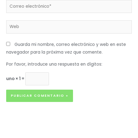
Guarda mi nombre, correo electrónico y web en este
navegador para la próxima vez que comente.
Por favor, introduce una respuesta en dígitos:
uno × 1 =