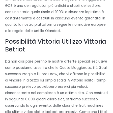
GCB è uno dei regolatori più antichi e stabili del settore,
con una storia quale risale al 1993.La sicurezza legittimo è
costantemente e costruiti in ciascuno evento garantita, in
quanto la nostra piattaforma segue le normative europee
e le regole delle Antille Olandesi.
Possibilità Vittoria Utilizzo Vittoria
Betriot
Da non dissipare perfino le nostre offerte speciali esclusive
come possiamo asserire che le Quote Maggiorate, il 2 Goal
successo Pregio e il Bore Draw, che vi offrono la possibilità
di vincere in altezza su ampia scala. A vittoria solito i tempi
successo prelievo potrebbero esserci più veloci,
ciononostante nel complesso è un ottimo sito. Con costruiti
in aggiunta 6.000 giochi alloro slot, offriamo successo
osservando la ogni evento, dalle classiche fruit machines
alle ultime video slot e jackpot progressivi. Campione i titoli