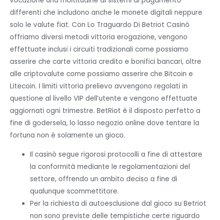
vocazione una moltitudine di sistemi di pagamento
differenti che includono anche le monete digitali neppure
solo le valute fiat. Con Lo Traguardo Di Betriot Casinò
offriamo diversi metodi vittoria erogazione, vengono
effettuate inclusi i circuiti tradizionali come possiamo
asserire che carte vittoria credito e bonifici bancari, oltre
alle criptovalute come possiamo asserire che Bitcoin e
Litecoin. I limiti vittoria prelievo avvengono regolati in
questione al livello VIP dell’utente e vengono effettuate
aggiornati ogni trimestre. BetRiot è il disposto perfetto a
fine di godersela, lo lasso negozio online dove tentare la
fortuna non è solamente un gioco.
Il casinò segue rigorosi protocolli a fine di attestare
la conformità mediante le regolamentazioni del
settore, offrendo un ambito deciso a fine di
qualunque scommettitore.
Per la richiesta di autoesclusione dal gioco su Betriot
non sono previste delle tempistiche certe riguardo