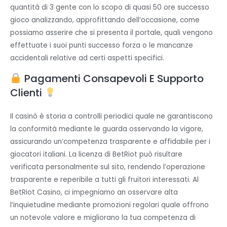
quantità di 3 gente con lo scopo di quasi 50 ore successo
gioco analizzando, approfittando dell’occasione, come
possiamo asserire che si presenta il portale, quali vengono
effettuate i suoi punti successo forza o le mancanze
accidentali relative ad certi aspetti specifici.
Pagamenti Consapevoli E Supporto
Clienti
Il casinò è storia a controlli periodici quale ne garantiscono
la conformità mediante le guarda osservando la vigore,
assicurando un’competenza trasparente e affidabile per i
giocatori italiani. La licenza di BetRiot può risultare
verificata personalmente sul sito, rendendo l’operazione
trasparente e reperibile a tutti gli fruitori interessati. Al
BetRiot Casino, ci impegniamo an osservare alta
l’inquietudine mediante promozioni regolari quale offrono
un notevole valore e migliorano la tua competenza di