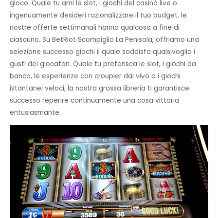
gioco. Quale tu ami le slot, i giochi del casinò live o
ingenuamente desideri razionalizzare il tuo budget, le
nostre offerte settimanali hanno qualcosa a fine di
ciascuno. Su BetRiot Scompiglio La Penisola, offriamo una
selezione successo giochi il quale soddisfa qualsivoglia i
gusti dei giocatori. Quale tu preferisca le slot, i giochi da
banco, le esperienze con croupier dal vivo o i giochi
istantanei veloci, la nostra grossa libreria ti garantisce
successo reperire continuamente una cosa vittoria
entusiasmante.